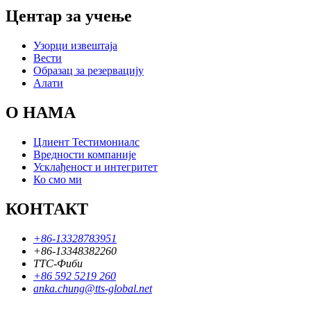
Центар за учење
Узорци извештаја
Вести
Образац за резервацију
Алати
О НАМА
Цлиент Тестимониалс
Вредности компаније
Усклађеност и интегритет
Ко смо ми
КОНТАКТ
+86-13328783951
+86-13348382260
ТТС-Фиби
+86 592 5219 260
anka.chung@tts-global.net