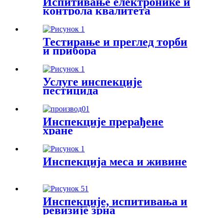
Испитивање електронике и
контрола квалитета
Тестирање и преглед торби
и прибора
Услуге инспекције
пестицида
Инспекције прерађене
хране
Инспекција меса и живине
Инспекције, испитивања и
ревизије зрна