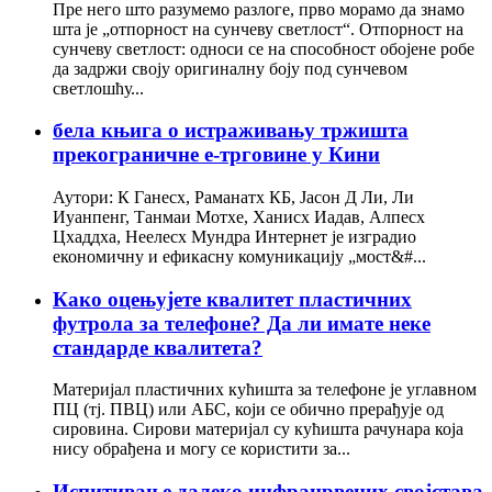
Пре него што разумемо разлоге, прво морамо да знамо
шта је „отпорност на сунчеву светлост“. Отпорност на
сунчеву светлост: односи се на способност обојене робе
да задржи своју оригиналну боју под сунчевом
светлошћу...
бела књига о истраживању тржишта
прекограничне е-трговине у Кини
Аутори: К Ганесх, Раманатх КБ, Јасон Д Ли, Ли
Иуанпенг, Танмаи Мотхе, Ханисх Иадав, Алпесх
Цхаддха, Неелесх Мундра Интернет је изградио
економичну и ефикасну комуникацију „мост&#...
Како оцењујете квалитет пластичних
футрола за телефоне? Да ли имате неке
стандарде квалитета?
Материјал пластичних кућишта за телефоне је углавном
ПЦ (тј. ПВЦ) или АБС, који се обично прерађује од
сировина. Сирови материјал су кућишта рачунара која
нису обрађена и могу се користити за...
Испитивање далеко инфрацрвених својстава