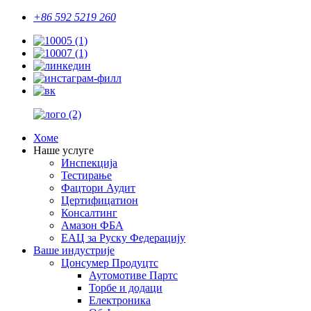
+86 592 5219 260
Хоме
Наше услуге
Инспекција
Тестирање
Фацтори Аудит
Цертифицатион
Консалтинг
Амазон ФБА
ЕАЦ за Руску Федерацију
Ваше индустрије
Цонсумер Продуцтс
Аутомотиве Партс
Торбе и додаци
Електроника