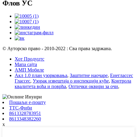
Флов УС
© Ауторско право - 2010-2022 : Сва права задржана.
Хот Продуцтс
Мапа сајта
АМП Мобиле
Акл 1.0 план узорковања
,
Заштитне наочаре
,
Еиеглассес
Глассес
,
Узорак извештаја о инспекцији куће
,
Контрола
квалитета воћа и поврћа
,
Оптички оквири за очи
,
Пошаљи е-пошту
ТТС-Фиби
8613328783951
8613348382260
x