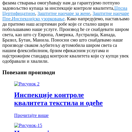
фазама стварања омогућавају нам да гарантујемо потпуно
задовољство купаца за инспекције контроле квалитета,
Цпсиа
Цертифицатион
,
Заштитне наочаре за жене
,
Заштитне наочаре
Ппе
,
Инспекцијско узорковање
. Како напредујемо, настављамо
да пратимо наш асортиман робе који се стално шири и
побољшавамо наше услуге. Производ ће се снабдевати широм
света, као што су Европа, Америка, Аустралија, Канада,
Бразил, Бутан, Манила. Поносни смо што снабдевамо наше
производе сваком љубитељу аутомобила широм света са
нашим флексибилним, брзим ефикасним услугама и
најстрожијим стандард контроле квалитета који су купци увек
одобравали и хвалили.
Повезани производи
Инспекције контроле
квалитета текстила и одеће
Прочитајте више