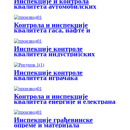
Инспекције и контрола
квалитета аутомобилских
делова
Контрола и инспекције
квалитета гаса, нафте и
хемикалија
Инспекције контроле
квалитета индустријских
постројења и машина
Инспекције контроле
квалитета играчака
Контрола и инспекције
квалитета енергије и електрана
Инспекције грађевинске
опреме и материјала