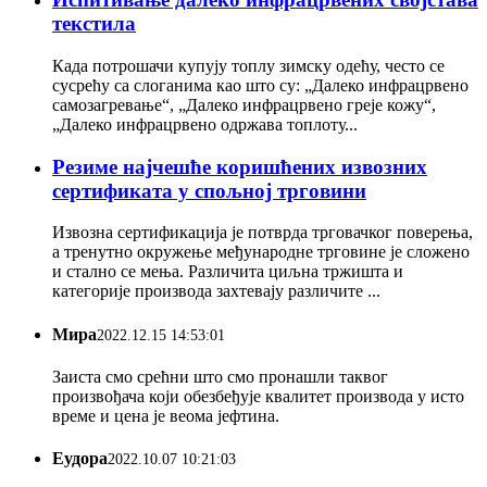
текстила
Када потрошачи купују топлу зимску одећу, често се
сусрећу са слоганима као што су: „Далеко инфрацрвено
самозагревање“, „Далеко инфрацрвено греје кожу“,
„Далеко инфрацрвено одржава топлоту...
Резиме најчешће коришћених извозних
сертификата у спољној трговини
Извозна сертификација је потврда трговачког поверења,
а тренутно окружење међународне трговине је сложено
и стално се мења. Различита циљна тржишта и
категорије производа захтевају различите ...
Мира
2022.12.15 14:53:01
Заиста смо срећни што смо пронашли таквог
произвођача који обезбеђује квалитет производа у исто
време и цена је веома јефтина.
Еудора
2022.10.07 10:21:03