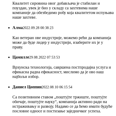
Квалитет сировина овог добављача је стабилан и
поуздан, увек је био у складу са захтевима наше
компаније да обезбедимо робу која квалитетом испуњава
наше захтеве.
Алма
2022.09.28 00:38:23
Као ветеран ове индустрије, можемо рећи да компанија
може да буде лидер у индустрији, изаберите их је у
праву.
Цамилле
29.08.2022 07:53:53
Врхунска технологија, савршена постпродајна услуга и
ефикасна радна ефикасност, мислимо да је ово наш
најбољи избор.
Даниел Цоппин
2022.08.10 06:15:54
Са позитивним ставом „поштујте тржиште, поштујте
обичаје, поштујте науку“, компанија активно ради на
истраживању и развоју. Надамо се да ћемо имати будуће
пословне односе и постизање заједничког успеха.