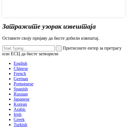
Затражите узорак извештаја
Оставите своју пријаву да бисте добили извештај.
Притисните ентер за претрагу
или ЕСЦ да бисте затворили
English
Chinese
French
German
Portuguese
Spanish
Russian
Japanese
Korean
Arabic
Irish
Greek
Turkish