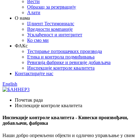
Вести
Образац за резервацију
Алати
О нама
Цлиент Тестимониалс
Вредности компаније
Усклађеност и интегритет
Ко смо ми
ФАКс
Тестирање потрошачких производа
Етика и контрола подмићивања
Ревизија фабрике и ревизије добављача
Инспекције контроле квалитета
Контактирајте нас
English
Почетак рада
Инспекције контроле квалитета
Инспекције контроле квалитета - Кинески произвођачи,
добављачи, фабрика
Наши добро опремљени објекти и одлично управљање у свим