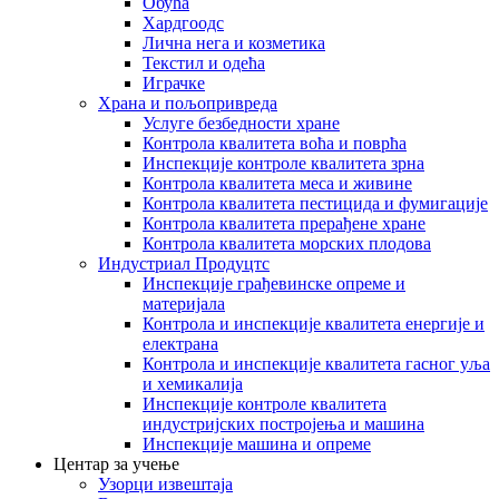
Обућа
Хардгоодс
Лична нега и козметика
Текстил и одећа
Играчке
Храна и пољопривреда
Услуге безбедности хране
Контрола квалитета воћа и поврћа
Инспекције контроле квалитета зрна
Контрола квалитета меса и живине
Контрола квалитета пестицида и фумигације
Контрола квалитета прерађене хране
Контрола квалитета морских плодова
Индустриал Продуцтс
Инспекције грађевинске опреме и
материјала
Контрола и инспекције квалитета енергије и
електрана
Контрола и инспекције квалитета гасног уља
и хемикалија
Инспекције контроле квалитета
индустријских постројења и машина
Инспекције машина и опреме
Центар за учење
Узорци извештаја