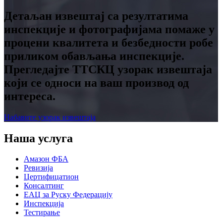
Детаљан извештај са резултатима
инспекције и фотографијама помаже у
процени квалитета и безбедности робе
приликом обављања инспекције.
Прегледајте ТТСКЦ узорак извештаја
који се односи на ваш производ од
интереса.
Набавите узорак извештаја
Наша услуга
Амазон ФБА
Ревизија
Цертифицатион
Консалтинг
ЕАЦ за Руску Федерацију
Инспекција
Тестирање