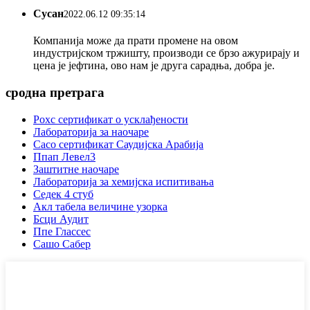
Сусан
2022.06.12 09:35:14
Компанија може да прати промене на овом
индустријском тржишту, производи се брзо ажурирају и
цена је јефтина, ово нам је друга сарадња, добра је.
сродна претрага
Рохс сертификат о усклађености
Лабораторија за наочаре
Сасо сертификат Саудијска Арабија
Ппап Левел3
Заштитне наочаре
Лабораторија за хемијска испитивања
Седек 4 стуб
Акл табела величине узорка
Бсци Аудит
Ппе Глассес
Сашо Сабер