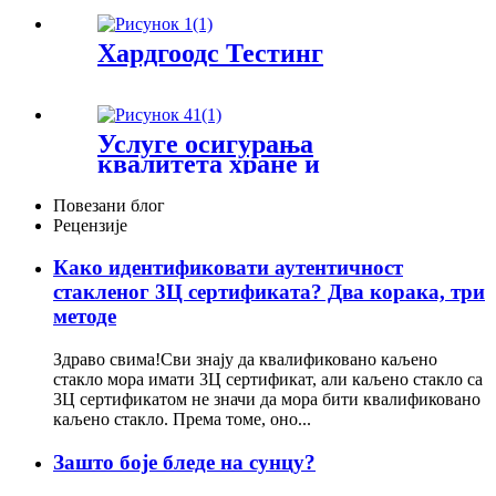
Хардгоодс Тестинг
Услуге осигурања
квалитета хране и
пољопривреде
Повезани блог
Рецензије
Како идентификовати аутентичност
стакленог 3Ц сертификата? Два корака, три
методе
Здраво свима!Сви знају да квалификовано каљено
стакло мора имати 3Ц сертификат, али каљено стакло са
3Ц сертификатом не значи да мора бити квалификовано
каљено стакло. Према томе, оно...
Зашто боје бледе на сунцу?