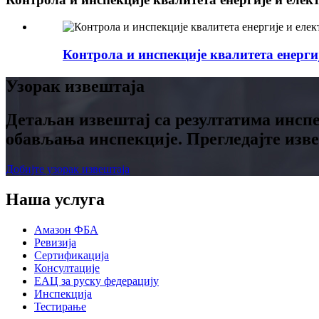
Контрола и инспекције квалитета енерги
Узорак извештаја
Детаљан извештај са резултатима инспе
обављања инспекције. Прегледајте изве
Добијте узорак извештаја
Наша услуга
Амазон ФБА
Ревизија
Сертификација
Консултације
ЕАЦ за руску федерацију
Инспекција
Тестирање