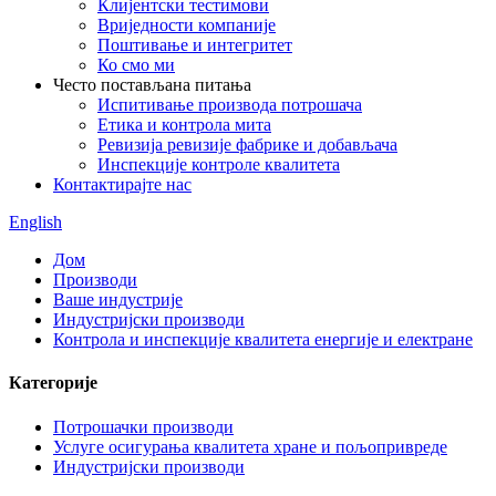
Клијентски тестимови
Вриједности компаније
Поштивање и интегритет
Ко смо ми
Често постављана питања
Испитивање производа потрошача
Етика и контрола мита
Ревизија ревизије фабрике и добављача
Инспекције контроле квалитета
Контактирајте нас
English
Дом
Производи
Ваше индустрије
Индустријски производи
Контрола и инспекције квалитета енергије и електране
Категорије
Потрошачки производи
Услуге осигурања квалитета хране и пољопривреде
Индустријски производи