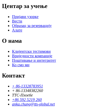
Центар за учење
Пријави узорке
Вести
Образац за резервацију
Алате
О нама
Клијентски тестимови
Вриједности компаније
Поштивање и интегритет
Ко смо ми
Контакт
+ 86-13328783951
+ 86-13348382260
ТТС-Пхоебе
+86 592 5219 260
anka.chung@tts-global.net