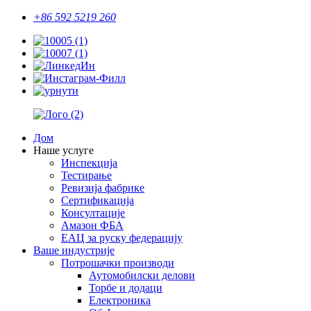
+86 592 5219 260
Дом
Наше услуге
Инспекција
Тестирање
Ревизија фабрике
Сертификација
Консултације
Амазон ФБА
ЕАЦ за руску федерацију
Ваше индустрије
Потрошачки производи
Аутомобилски делови
Торбе и додаци
Електроника