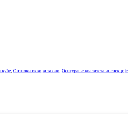
и куће
,
Оптички оквири за очи
,
Осигурање квалитета инспекције