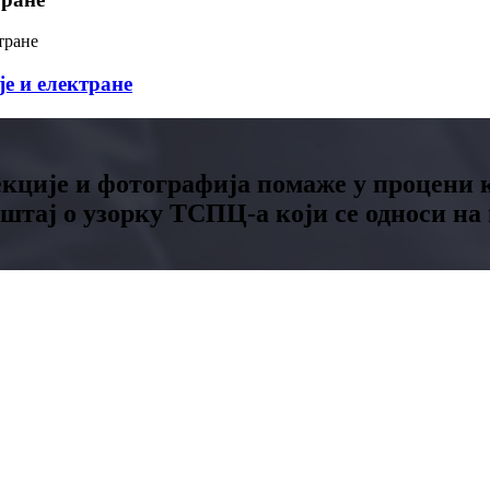
је и електране
кције и фотографија помаже у процени 
штај о узорку ТСПЦ-а који се односи на 