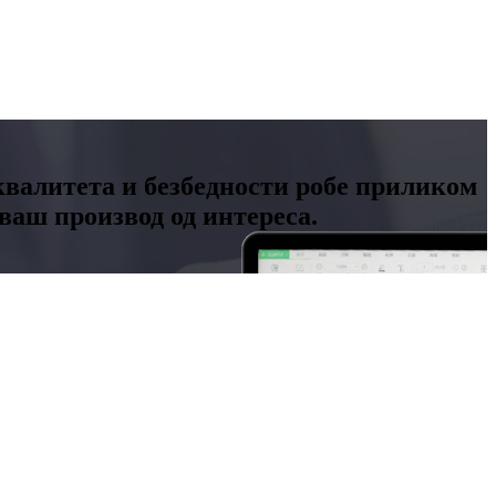
квалитета и безбедности робе приликом
ваш производ од интереса.