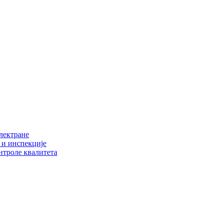
електране
 и инспекције
нтроле квалитета