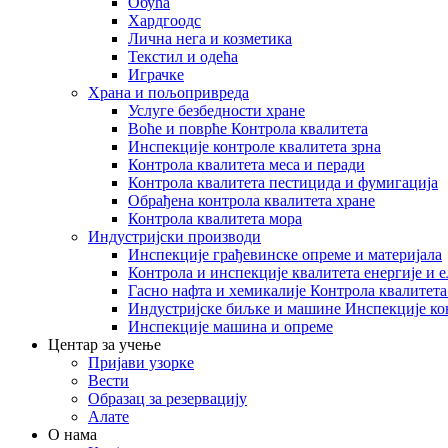
Обућа
Хардгоодс
Лична нега и козметика
Текстил и одећа
Играчке
Храна и пољопривреда
Услуге безбедности хране
Воће и поврће Контрола квалитета
Инспекције контроле квалитета зрна
Контрола квалитета меса и перади
Контрола квалитета пестицида и фумигација
Обрађена контрола квалитета хране
Контрола квалитета мора
Индустријски производи
Инспекције грађевинске опреме и материјала
Контрола и инспекције квалитета енергије и 
Гасно нафта и хемикалије Контрола квалитета
Индустријске биљке и машине Инспекције ко
Инспекције машина и опреме
Центар за учење
Пријави узорке
Вести
Образац за резервацију
Алате
О нама