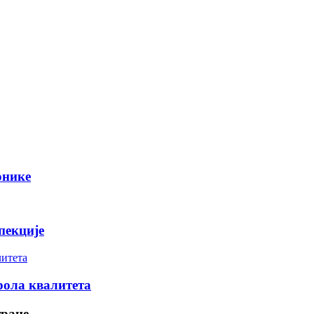
онике
пекције
рола квалитета
тране