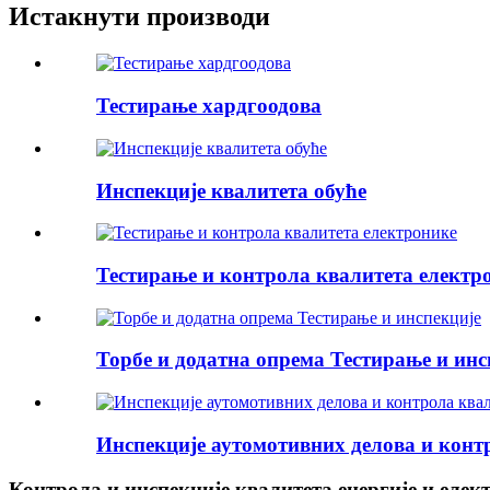
Истакнути производи
Тестирање хардгоодова
Инспекције квалитета обуће
Тестирање и контрола квалитета електр
Торбе и додатна опрема Тестирање и инс
Инспекције аутомотивних делова и конт
Контрола и инспекције квалитета енергије и елек