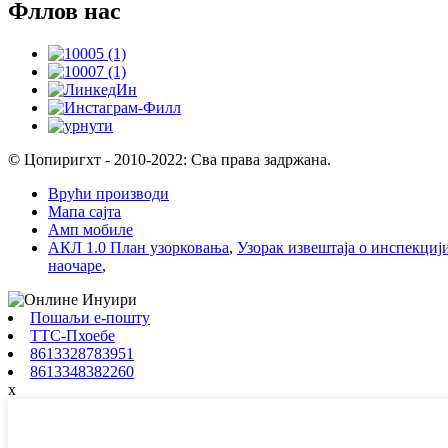
Фллов нас
© Цопиригхт - 2010-2022: Сва права задржана.
Врући производи
Мапа сајта
Амп мобиле
АКЛ 1.0 План узорковања
,
Узорак извештаја о инспекциј
наочаре
,
Пошаљи е-пошту
ТТС-Пхоебе
8613328783951
8613348382260
x