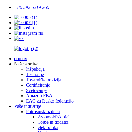
+86 592 5219 260
domov
Naše storitve
Inšpekcija
Testiranje
Tovarniška revizija
Certificiranje
Svetovanje
Amazon FBA
EAC za Rusko federacijo
Vaše industrije
Potrošniški izdelki
Avtomobilski deli
Torbe in dodatki
elektronika