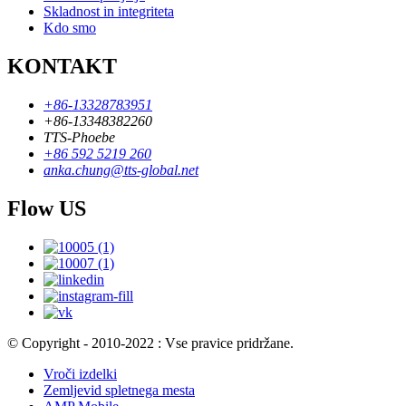
Skladnost in integriteta
Kdo smo
KONTAKT
+86-13328783951
+86-13348382260
TTS-Phoebe
+86 592 5219 260
anka.chung@tts-global.net
Flow US
© Copyright - 2010-2022 : Vse pravice pridržane.
Vroči izdelki
Zemljevid spletnega mesta