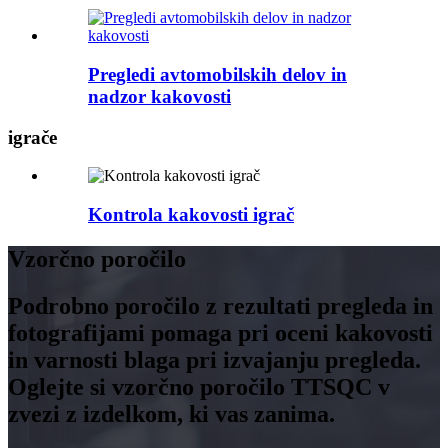
Pregledi avtomobilskih delov in
nadzor kakovosti
igrače
Kontrola kakovosti igrač
Vzorčno poročilo
Podrobno poročilo z rezultati pregleda in
fotografijami pomaga pri oceni kakovosti
in varnosti blaga pri izvajanju pregleda.
Oglejte si vzorčno poročilo TTSQC v
zvezi z izdelkom, ki vas zanima.