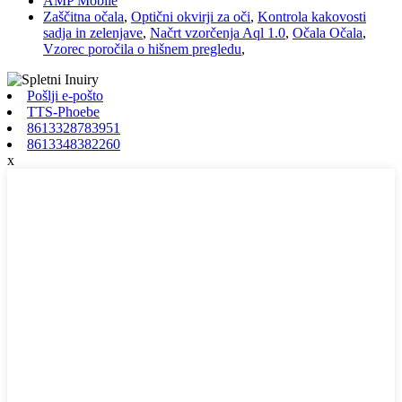
AMP Mobile
Zaščitna očala
,
Optični okvirji za oči
,
Kontrola kakovosti
sadja in zelenjave
,
Načrt vzorčenja Aql 1.0
,
Očala Očala
,
Vzorec poročila o hišnem pregledu
,
Pošlji e-pošto
TTS-Phoebe
8613328783951
8613348382260
x