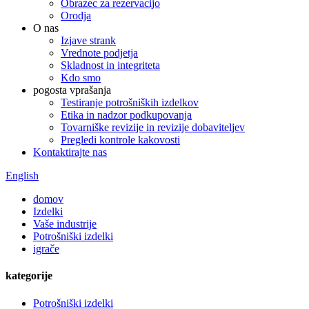
Obrazec za rezervacijo
Orodja
O nas
Izjave strank
Vrednote podjetja
Skladnost in integriteta
Kdo smo
pogosta vprašanja
Testiranje potrošniških izdelkov
Etika in nadzor podkupovanja
Tovarniške revizije in revizije dobaviteljev
Pregledi kontrole kakovosti
Kontaktirajte nas
English
domov
Izdelki
Vaše industrije
Potrošniški izdelki
igrače
kategorije
Potrošniški izdelki