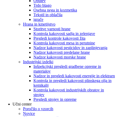
Obutev
Trdo blago
Osebna nega in kozmetika
Tekstil in oblačila
igrače
Hrana in kmetijstvo
Storitve varnosti hrane
Kontrola kakovosti sadja in zelenjave
Pregledi kontrole kakovosti žita
Kontrola kakovosti mesa in perutnine
Nadzor kakovosti pesticidov in zaplinjevanja
Nadzor kakovosti predelane hrane
Nadzor kakovosti morske hrane
Industrijski izdelki
Inšpekcijski pregledi gradbene opreme in
materialov
Nadzor in pregledi kakovosti energije in elektrarn
Kontrola in pregledi kakovosti plinskega olja in
kemikalij
Kontrola kakovosti industrijskih obratov in
strojev
Pregledi strojev in opreme
Učni center
Poročilo o vzorcih
Novice