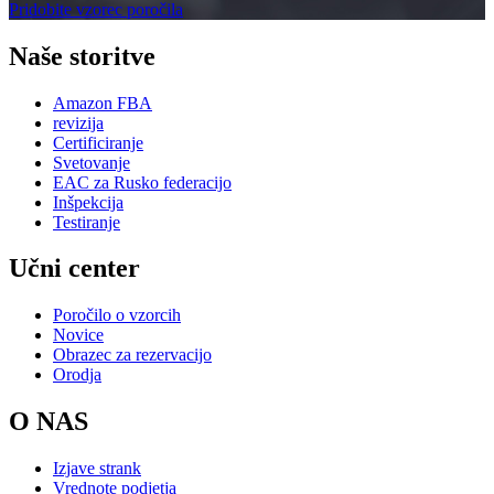
Pridobite vzorec poročila
Naše storitve
Amazon FBA
revizija
Certificiranje
Svetovanje
EAC za Rusko federacijo
Inšpekcija
Testiranje
Učni center
Poročilo o vzorcih
Novice
Obrazec za rezervacijo
Orodja
O NAS
Izjave strank
Vrednote podjetja