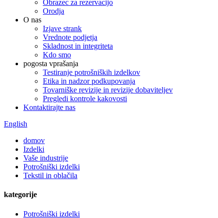
Obrazec za rezervacijo
Orodja
O nas
Izjave strank
Vrednote podjetja
Skladnost in integriteta
Kdo smo
pogosta vprašanja
Testiranje potrošniških izdelkov
Etika in nadzor podkupovanja
Tovarniške revizije in revizije dobaviteljev
Pregledi kontrole kakovosti
Kontaktirajte nas
English
domov
Izdelki
Vaše industrije
Potrošniški izdelki
Tekstil in oblačila
kategorije
Potrošniški izdelki