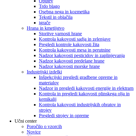
Obutev
Trdo blago
Osebna nega in kozmetika
Tekstil in oblačila
igrače
Hrana in kmetijstvo
Storitve varnosti hrane
Kontrola kakovosti sadja in zelenjave
Pregledi kontrole kakovosti žita
Kontrola kakovosti mesa in perutnine
Nadzor kakovosti pesticidov in zaplinjevanja
Nadzor kakovosti predelane hrane
Nadzor kakovosti morske hrane
Industrijski izdelki
Inšpekcijski pregledi gradbene opreme in
materialov
Nadzor in pregledi kakovosti energije in elektrarn
Kontrola in pregledi kakovosti plinskega olja in
kemikalij
Kontrola kakovosti industrijskih obratov in
strojev
Pregledi strojev in opreme
Učni center
Poročilo o vzorcih
Novice