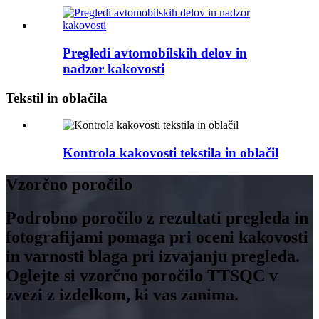
Pregledi avtomobilskih delov in
nadzor kakovosti
Tekstil in oblačila
Kontrola kakovosti tekstila in oblačil
Vzorčno poročilo
Podrobno poročilo z rezultati pregleda in
fotografijami pomaga pri oceni kakovosti
in varnosti blaga pri izvajanju pregleda.
Oglejte si vzorčno poročilo TTSQC v
zvezi z izdelkom, ki vas zanima.