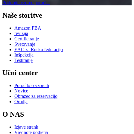
Pridobite vzorec poročila
Naše storitve
Amazon FBA
revizija
Certificiranje
Svetovanje
EAC za Rusko federacijo
Inšpekcija
Testiranje
Učni center
Poročilo o vzorcih
Novice
Obrazec za rezervacijo
Orodja
O NAS
Izjave strank
Vrednote podjetja