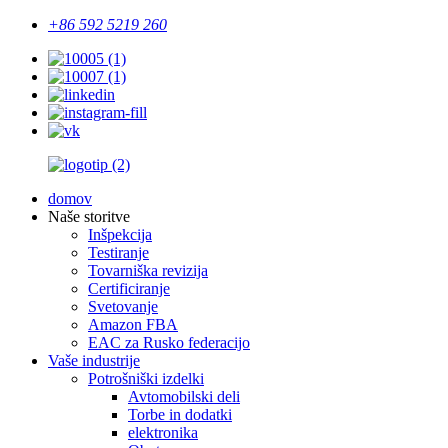
+86 592 5219 260
domov
Naše storitve
Inšpekcija
Testiranje
Tovarniška revizija
Certificiranje
Svetovanje
Amazon FBA
EAC za Rusko federacijo
Vaše industrije
Potrošniški izdelki
Avtomobilski deli
Torbe in dodatki
elektronika