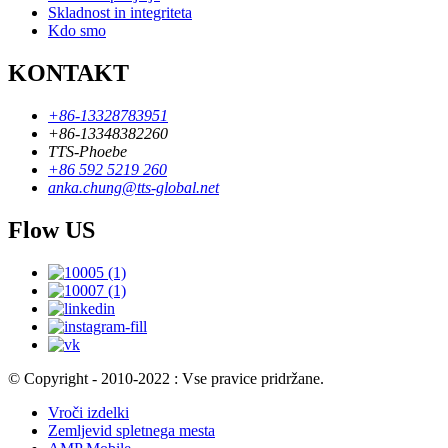
Skladnost in integriteta
Kdo smo
KONTAKT
+86-13328783951
+86-13348382260
TTS-Phoebe
+86 592 5219 260
anka.chung@tts-global.net
Flow US
© Copyright - 2010-2022 : Vse pravice pridržane.
Vroči izdelki
Zemljevid spletnega mesta