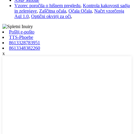
AMP Mobile
Vzorec poročila o hišnem pregledu
,
Kontrola kakovosti sadja
in zelenjave
,
Zaščitna očala
,
Očala Očala
,
Načrt vzorčenja
Aql 1.0
,
Optični okvirji za oči
,
Pošlji e-pošto
TTS-Phoebe
8613328783951
8613348382260
x