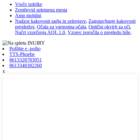
Vroče izdelke
Zemljevid spletnega mesta
Amp mobilni
Nadzor kakovosti sadja in zelenjave
,
Zagotavljanje kakovosti
pregledov
,
Očala za varnostna očala
,
Optični okvirji za oči
,
Načrt vzorčenja AQL 1.0
,
Vzorec poročila o pregledu hiše
,
Pošljite e -pošto
TTS-Phoebe
8613328783951
8613348382260
x