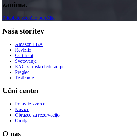
zanima.
Pridobite vzorčno poročilo
Naša storitev
Amazon FBA
Revizijo
Certifikat
Svetovanje
EAC za rusko federacijo
Pregled
Testiranje
Učni center
Prijavite vzorce
Novice
Obrazec za rezervacijo
Orodja
O nas