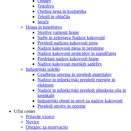
Obutev
Trdoživo
Osebna nega in kozmetika
Tekstil in oblačila
Igrače
Hrana in kmetijstvo
Storitve varnosti hrane
Sadje in zelenjava Nadzor kakovosti
Pregledi nadzora kakovosti zrnja
Nadzor kakovosti mesa in perutnine
Nadzor kakovosti pesticidov in zapuščanja
Predelani nadzor kakovosti hrane
Nadzor kakovosti morskih sadežev
Industrijski izdelki
Gradbena oprema in pregledi materialov
Nadzor in inšpekcijski pregledi energije in
elektrarn
Nadzor in inšpekcijski pregledi plinskega olja in
kemikalij
Industrijski obrati in stroji za nadzor kakovosti
Pregledi strojev in opreme
Učni center
Prijavite vzorce
Novice
Obrazec za rezervacijo