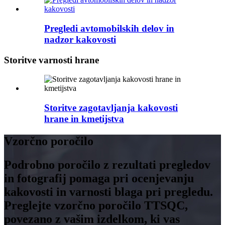
Pregledi avtomobilskih delov in
nadzor kakovosti
Storitve varnosti hrane
Storitve zagotavljanja kakovosti
hrane in kmetijstva
Vzorčno poročilo
Podrobno poročilo z rezultati pregledov
in fotografij pomaga pri ocenjevanju
kakovosti in varnosti blaga pri pregledu.
Preglejte vzorčno poročilo TTSQC,
povezano z vašim izdelkom, ki vas