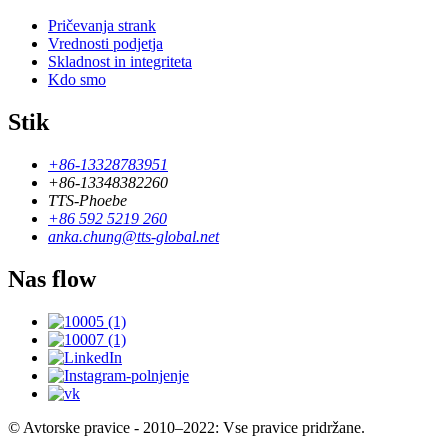
Pričevanja strank
Vrednosti podjetja
Skladnost in integriteta
Kdo smo
Stik
+86-13328783951
+86-13348382260
TTS-Phoebe
+86 592 5219 260
anka.chung@tts-global.net
Nas flow
© Avtorske pravice - 2010–2022: Vse pravice pridržane.