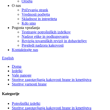
Orodja
O nas
Pričevanja strank
Vrednosti podjetja
Skladnost in integriteta
Kdo smo
Pogosta vprašanja
Testiranje potrošniških izdelkov
Nadzor etike in podkupovanja
Revizija tovarniških revizij in dobaviteljev
Pregledi nadzora kakovosti
Kontaktirajte nas
English
Doma
Izdelki
Vaše panoge
Storitve zagotavljanja kakovosti hrane in kmetijstva
Storitve varnosti hrane
Kategorije
Potrošniški izdelki
Storitve zagotavljanja kakovosti hrane in kmetijstva