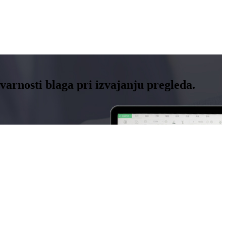
varnosti blaga pri izvajanju pregleda.