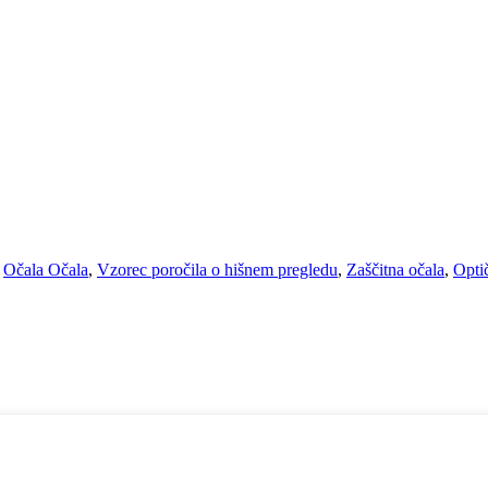
,
Očala Očala
,
Vzorec poročila o hišnem pregledu
,
Zaščitna očala
,
Optič