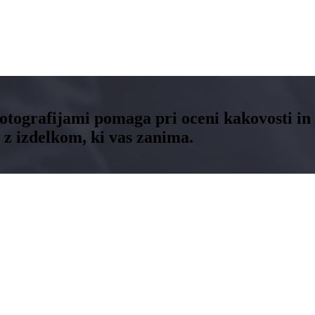
fotografijami pomaga pri oceni kakovosti in 
 z izdelkom, ki vas zanima.