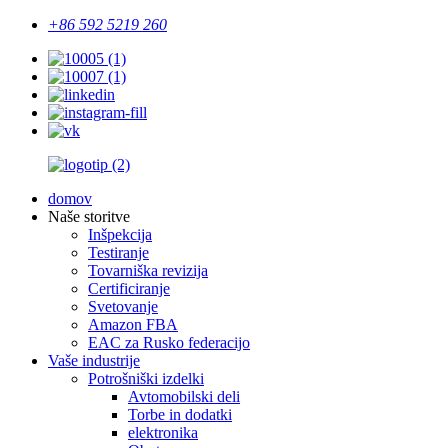
+86 592 5219 260
domov
Naše storitve
Inšpekcija
Testiranje
Tovarniška revizija
Certificiranje
Svetovanje
Amazon FBA
EAC za Rusko federacijo
Vaše industrije
Potrošniški izdelki
Avtomobilski deli
Torbe in dodatki
elektronika