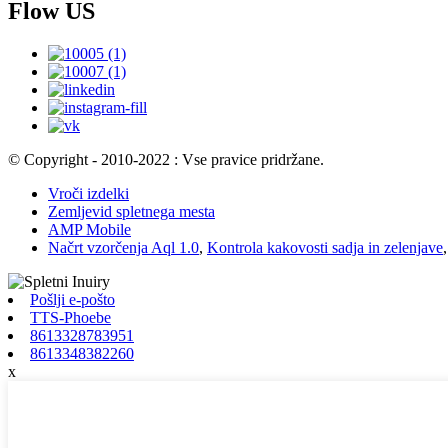
Flow US
© Copyright - 2010-2022 : Vse pravice pridržane.
Vroči izdelki
Zemljevid spletnega mesta
AMP Mobile
Načrt vzorčenja Aql 1.0
,
Kontrola kakovosti sadja in zelenjave
Pošlji e-pošto
TTS-Phoebe
8613328783951
8613348382260
x