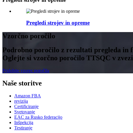
Pregledi strojev in opreme
Vzorčno poročilo
Podrobno poročilo z rezultati pregleda in 
Oglejte si vzorčno poročilo TTSQC v zvezi
Pridobite vzorec poročila
Naše storitve
Amazon FBA
revizija
Certificiranje
Svetovanje
EAC za Rusko federacijo
Inšpekcija
Testiranje