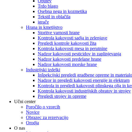
Obutev
Trdo blago
Osebna nega in kozmetika
Tekstil in oblačila
igrače
Hrana in kmetijstvo
Storitve varnosti hrane
Kontrola kakovosti sadja in zelenjave
Pregledi kontrole kakovosti žita
Kontrola kakovosti mesa in perutnine
Nadzor kakovosti pesticidov in zaplinjevanja
Nadzor kakovosti predelane hrane
Nadzor kakovosti morske hrane
Industrijski izdelki
Inšpekcijski pregledi gradbene opreme in material
Nadzor in pregledi kakovosti energije in elektrarn
Kontrola in pregledi kakovosti plinskega olja in ke
Kontrola kakovosti industrijskih obratov in strojev
Pregledi strojev in opreme
Učni center
Poročilo o vzorcih
Novice
Obrazec za rezervacijo
Orodja
O nas