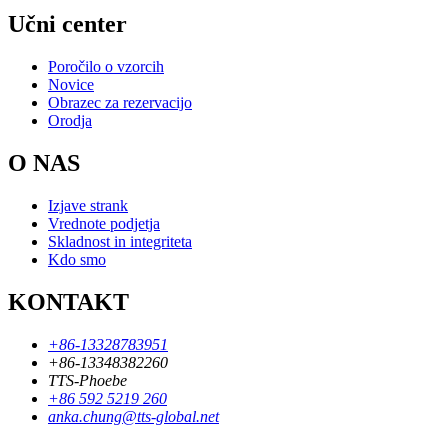
Učni center
Poročilo o vzorcih
Novice
Obrazec za rezervacijo
Orodja
O NAS
Izjave strank
Vrednote podjetja
Skladnost in integriteta
Kdo smo
KONTAKT
+86-13328783951
+86-13348382260
TTS-Phoebe
+86 592 5219 260
anka.chung@tts-global.net