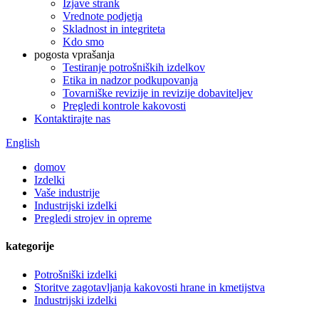
Izjave strank
Vrednote podjetja
Skladnost in integriteta
Kdo smo
pogosta vprašanja
Testiranje potrošniških izdelkov
Etika in nadzor podkupovanja
Tovarniške revizije in revizije dobaviteljev
Pregledi kontrole kakovosti
Kontaktirajte nas
English
domov
Izdelki
Vaše industrije
Industrijski izdelki
Pregledi strojev in opreme
kategorije
Potrošniški izdelki
Storitve zagotavljanja kakovosti hrane in kmetijstva
Industrijski izdelki