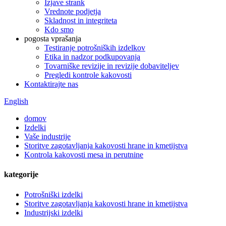
Izjave strank
Vrednote podjetja
Skladnost in integriteta
Kdo smo
pogosta vprašanja
Testiranje potrošniških izdelkov
Etika in nadzor podkupovanja
Tovarniške revizije in revizije dobaviteljev
Pregledi kontrole kakovosti
Kontaktirajte nas
English
domov
Izdelki
Vaše industrije
Storitve zagotavljanja kakovosti hrane in kmetijstva
Kontrola kakovosti mesa in perutnine
kategorije
Potrošniški izdelki
Storitve zagotavljanja kakovosti hrane in kmetijstva
Industrijski izdelki