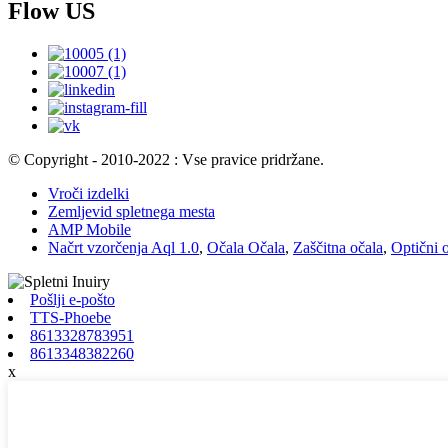
Flow US
© Copyright - 2010-2022 : Vse pravice pridržane.
Vroči izdelki
Zemljevid spletnega mesta
AMP Mobile
Načrt vzorčenja Aql 1.0
,
Očala Očala
,
Zaščitna očala
,
Optični o
Pošlji e-pošto
TTS-Phoebe
8613328783951
8613348382260
x