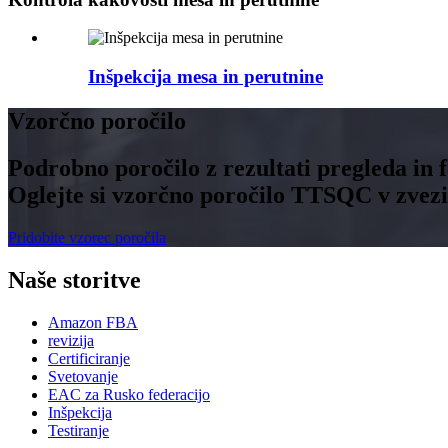
Inšpekcija mesa in perutnine
Vzorčno poročilo
Podrobno poročilo z rezultati pregleda in 
Oglejte si vzorčno poročilo TTSQC v zvezi
Pridobite vzorec poročila
Naše storitve
Amazon FBA
revizija
Certificiranje
Svetovanje
EAC za Rusko federacijo
Inšpekcija
Testiranje