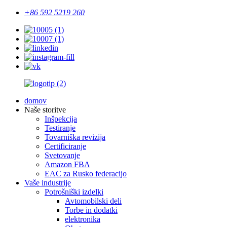
+86 592 5219 260
domov
Naše storitve
Inšpekcija
Testiranje
Tovarniška revizija
Certificiranje
Svetovanje
Amazon FBA
EAC za Rusko federacijo
Vaše industrije
Potrošniški izdelki
Avtomobilski deli
Torbe in dodatki
elektronika