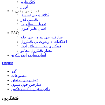
بکنگ فارم
اوزار
اسان جي باري ۾
ڪلائنٽ جي تصديق
ڪمپني قدر
تعميل ۽ سالميت
اسان ڪير آهيون
FAQs
صارفين جي پيداوار جي جاچ
اخلاقيات ۽ رشوت تي ڪنٽرول
فيڪٽري آڊٽ ۽ سپلائر آڊٽ
معيار ڪنٽرول معائنو
اسان سان رابطو ڪريو
English
گهر
مصنوعات
توهان جي صنعتن
صارفين جون شيون
ذاتي سنڀال ۽ کاسمیٹکس
ڪيٽيگريون