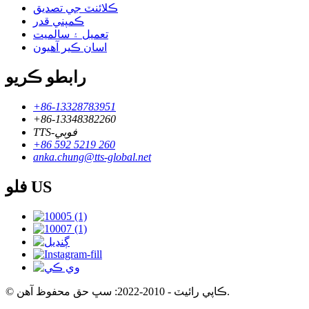
ڪلائنٽ جي تصديق
ڪمپني قدر
تعميل ۽ سالميت
اسان ڪير آهيون
رابطو ڪريو
+86-13328783951
+86-13348382260
TTS-فوبي
+86 592 5219 260
anka.chung@tts-global.net
فلو US
© ڪاپي رائيٽ - 2010-2022: سڀ حق محفوظ آهن.