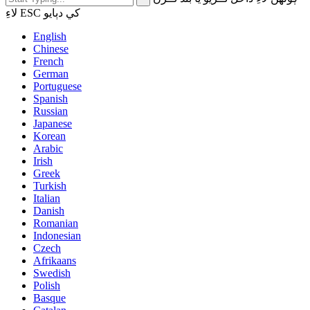
لاءِ ESC کي دٻايو
English
Chinese
French
German
Portuguese
Spanish
Russian
Japanese
Korean
Arabic
Irish
Greek
Turkish
Italian
Danish
Romanian
Indonesian
Czech
Afrikaans
Swedish
Polish
Basque