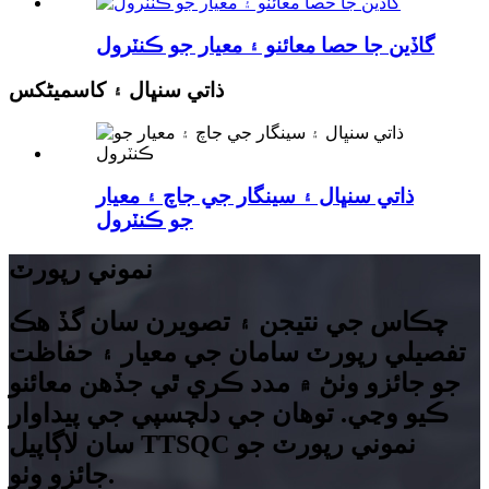
گاڏين جا حصا معائنو ۽ معيار جو ڪنٽرول
ذاتي سنڀال ۽ کاسمیٹکس
ذاتي سنڀال ۽ سينگار جي جاچ ۽ معيار
جو ڪنٽرول
نموني رپورٽ
چڪاس جي نتيجن ۽ تصويرن سان گڏ هڪ
تفصيلي رپورٽ سامان جي معيار ۽ حفاظت
جو جائزو وٺڻ ۾ مدد ڪري ٿي جڏهن معائنو
ڪيو وڃي. توهان جي دلچسپي جي پيداوار
سان لاڳاپيل TTSQC نموني رپورٽ جو
جائزو وٺو.