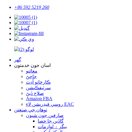
+86 592 5219 260
گهر
اسان جون خدمتون
معائنو
جاچڻ
ڪارخانو آڊٽ
سرٽيفڪيشن
صلاح ڏيڻ
Amazon FBA
روسي فيڊريشن لاء EAC
توهان جي صنعتن
صارفين جون شيون
گاڏين جا حصا
بيگز ۽ لوازمات