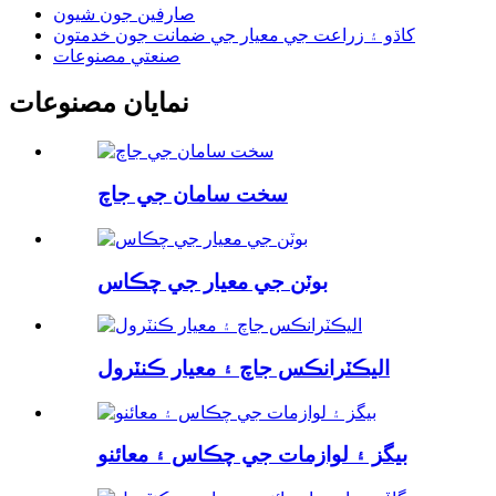
صارفين جون شيون
کاڌو ۽ زراعت جي معيار جي ضمانت جون خدمتون
صنعتي مصنوعات
نمايان مصنوعات
سخت سامان جي جاچ
بوٽن جي معيار جي چڪاس
اليڪٽرانڪس جاچ ۽ معيار ڪنٽرول
بيگز ۽ لوازمات جي چڪاس ۽ معائنو