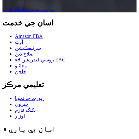
نموني رپورٽ حاصل ڪريو
اسان جي خدمت
Amazon FBA
آڊٽ
سرٽيفڪيشن
صلاح ڏيڻ
روسي فيڊريشن لاء EAC
معائنو
جاچڻ
تعليمي مرڪز
رپورٽ جا نمونا
خبرون
بکنگ فارم
اوزار
اسان جي باري ۾