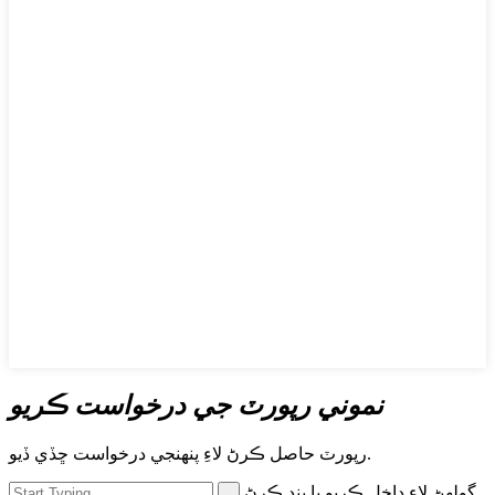
نموني رپورٽ جي درخواست ڪريو
رپورٽ حاصل ڪرڻ لاءِ پنھنجي درخواست ڇڏي ڏيو.
ڳولهڻ لاءِ داخل ڪريو يا بند ڪرڻ