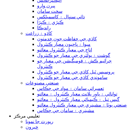
اليڪٽرانڪس
پيرن وارو
سخت سامان
ذاتي سنڀال ۽ کاسمیٹکس
ڪپڙي ۽ ڪپڙا
رانديڪا
کاڌو ۽ زراعت
کاڌي جي حفاظت جون خدمتون
ميوا ۽ ڀاڄيون معيار ڪنٽرول
اناج جي معيار ڪنٽرول معائنو
گوشت ۽ پولٽري جي معيار جو ڪنٽرول
جراثيم ڪش ۽ فوميگيشن جي معيار جو
ڪنٽرول
پروسيس ٿيل کاڌي جي معيار جو ڪنٽرول
سامونڊي کاڌي جي معيار جو ڪنٽرول
صنعتي مصنوعات
تعميراتي سامان ۽ مواد جي چڪاس
توانائي ۽ پاور پلانٽ معيار ڪنٽرول ۽ معائنو
گيس تيل ۽ ڪيميائي معيار ڪنٽرول ۽ معائنو
صنعتي ٻوٽا ۽ مشينري جي معيار ڪنٽرول معائنو
مشينري ۽ سامان جي چڪاس
تعليمي مرڪز
رپورٽ جا نمونا
خبرون