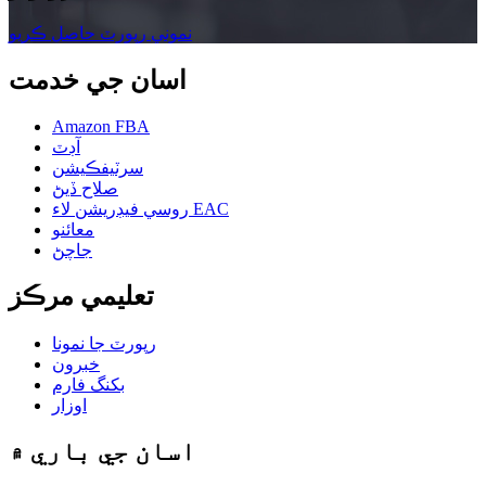
نموني رپورٽ حاصل ڪريو
اسان جي خدمت
Amazon FBA
آڊٽ
سرٽيفڪيشن
صلاح ڏيڻ
روسي فيڊريشن لاء EAC
معائنو
جاچڻ
تعليمي مرڪز
رپورٽ جا نمونا
خبرون
بکنگ فارم
اوزار
اسان جي باري ۾