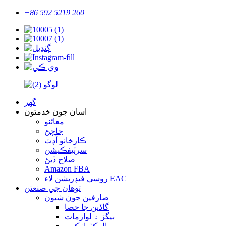
+86 592 5219 260
گهر
اسان جون خدمتون
معائنو
جاچڻ
ڪارخانو آڊٽ
سرٽيفڪيشن
صلاح ڏيڻ
Amazon FBA
روسي فيڊريشن لاء EAC
توهان جي صنعتن
صارفين جون شيون
گاڏين جا حصا
بيگز ۽ لوازمات