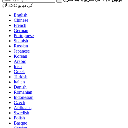
لاءِ ESC کي دٻايو
English
Chinese
French
German
Portuguese
Spanish
Russian
Japanese
Korean
Arabic
Irish
Greek
Turkish
Italian
Danish
Romanian
Indonesian
Czech
Afrikaans
Swedish
Polish
Basque