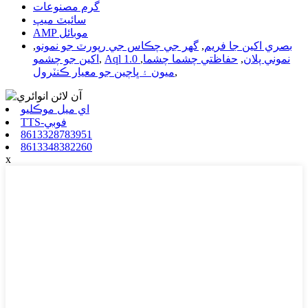
گرم مصنوعات
سائيٽ ميپ
AMP موبائل
بصري اکين جا فريم
,
گھر جي چڪاس جي رپورٽ جو نمونو
,
Aql 1.0 نموني پلان
,
حفاظتي چشما چشما
,
,
اکين جو چشمو
,
ميون ۽ ڀاڄين جو معيار ڪنٽرول
اي ميل موڪليو
TTS-فوبي
8613328783951
8613348382260
x