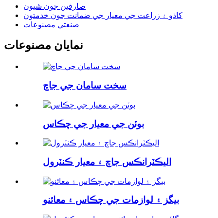
صارفين جون شيون
کاڌو ۽ زراعت جي معيار جي ضمانت جون خدمتون
صنعتي مصنوعات
نمايان مصنوعات
سخت سامان جي جاچ
بوٽن جي معيار جي چڪاس
اليڪٽرانڪس جاچ ۽ معيار ڪنٽرول
بيگز ۽ لوازمات جي چڪاس ۽ معائنو