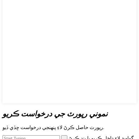
نموني رپورٽ جي درخواست ڪريو
رپورٽ حاصل ڪرڻ لاءِ پنھنجي درخواست ڇڏي ڏيو.
ڳولهڻ لاءِ داخل ڪريو يا بند ڪرڻ