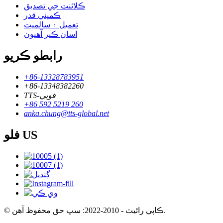
ڪلائنٽ جي تصديق
ڪمپني قدر
تعميل ۽ سالميت
اسان ڪير آهيون
رابطو ڪريو
+86-13328783951
+86-13348382260
TTS-فوبي
+86 592 5219 260
anka.chung@tts-global.net
فلو US
© ڪاپي رائيٽ - 2010-2022: سڀ حق محفوظ آهن.