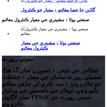
گاڏين جا حصا معائنو ۽ معيار جو ڪنٽرول
صنعتي ٻوٽا ۽ مشينري جي معيار ڪنٽرول معائنو
صنعتي ٻوٽا ۽ مشينري جي معيار
ڪنٽرول معائنو
نموني رپورٽ
چڪاس جي نتيجن ۽ تصويرن سان گڏ هڪ
تفصيلي رپورٽ سامان جي معيار ۽ حفاظت
جو جائزو وٺڻ ۾ مدد ڪري ٿي جڏهن معائنو
ڪيو وڃي. توهان جي دلچسپي جي پيداوار
سان لاڳاپيل TTSQC نموني رپورٽ جو
جائزو وٺو.