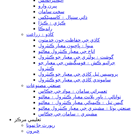
اليڪٽرانڪس
پيرن وارو
سخت سامان
ذاتي سنڀال ۽ کاسمیٹکس
ڪپڙي ۽ ڪپڙا
رانديڪا
کاڌو ۽ زراعت
کاڌي جي حفاظت جون خدمتون
ميوا ۽ ڀاڄيون معيار ڪنٽرول
اناج جي معيار ڪنٽرول معائنو
گوشت ۽ پولٽري جي معيار جو ڪنٽرول
جراثيم ڪش ۽ فوميگيشن جي معيار جو
ڪنٽرول
پروسيس ٿيل کاڌي جي معيار جو ڪنٽرول
سامونڊي کاڌي جي معيار جو ڪنٽرول
صنعتي مصنوعات
تعميراتي سامان ۽ مواد جي چڪاس
توانائي ۽ پاور پلانٽ معيار ڪنٽرول ۽ معائنو
گيس تيل ۽ ڪيميائي معيار ڪنٽرول ۽ معائنو
صنعتي ٻوٽا ۽ مشينري جي معيار ڪنٽرول معائنو
مشينري ۽ سامان جي چڪاس
تعليمي مرڪز
رپورٽ جا نمونا
خبرون