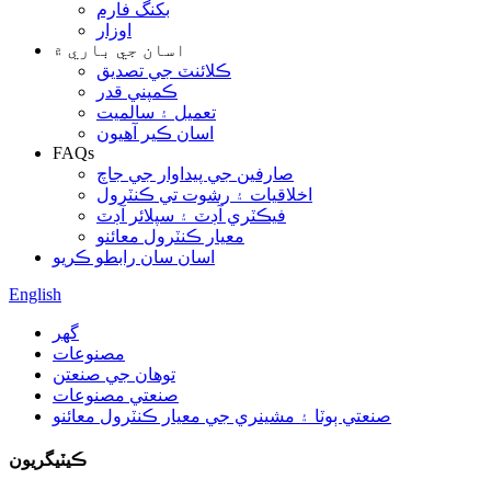
بکنگ فارم
اوزار
اسان جي باري ۾
ڪلائنٽ جي تصديق
ڪمپني قدر
تعميل ۽ سالميت
اسان ڪير آهيون
FAQs
صارفين جي پيداوار جي جاچ
اخلاقيات ۽ رشوت تي ڪنٽرول
فيڪٽري آڊٽ ۽ سپلائر آڊٽ
معيار ڪنٽرول معائنو
اسان سان رابطو ڪريو
English
گهر
مصنوعات
توهان جي صنعتن
صنعتي مصنوعات
صنعتي ٻوٽا ۽ مشينري جي معيار ڪنٽرول معائنو
ڪيٽيگريون