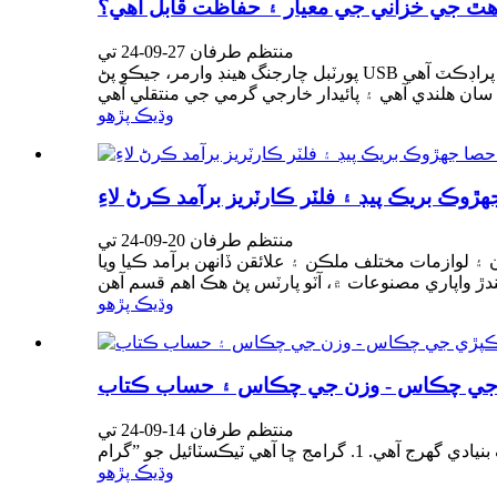
 هٿ جي خزاني جي معيار ۽ حفاظت قابل آهي؟
منتظم طرفان 27-09-24 تي
پورٽبل چارجنگ هينڊ وارمر، جيڪو پڻ USB چارجنگ هينڊ وارمر جي نالي سان مشهور آهي، اڃا تائين مارڪيٽ ۾ هڪ متحد نالو نه ٺاهيو آهي. هي هڪ نئين قسم جي اليڪٽرانڪ پراڊڪٽ آهي
وڌيڪ پڙهو
منتظم طرفان 20-09-24 تي
 لوازمات مختلف ملڪن ۽ علائقن ڏانهن برآمد ڪيا ويا
وڌيڪ پڙهو
جي چڪاس - وزن جي چڪاس ۽ حساب ڪتاب
منتظم طرفان 14-09-24 تي
وڌيڪ پڙهو