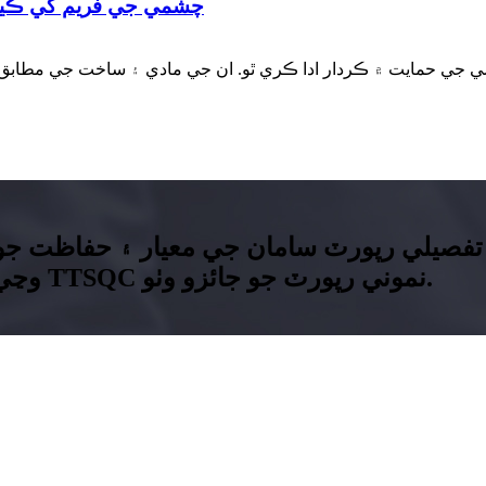
چشمي جي فريم کي ڪيئن
صيلي رپورٽ سامان جي معيار ۽ حفاظت جو ج
وڃي. توهان جي دلچسپي جي پيداوار سان لاڳاپيل TTSQC نموني رپورٽ جو جائزو وٺو.