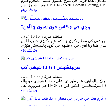
ايا چربی جي شرح، هيٺيون قسم، مائڪروجنزم، APEO، وغيره.
وڌيڪ پڙهو
پردي جي چڪاس جون شيون ڇا آهن؟
منتظم طرفان 16-10-24 تي
ني روشني کي منظم ڪرڻ جا ڪم آهن. ڪپڙي جا پردا انهن
وڌيڪ پڙهو
شيشي کپ ​​LFGB سرٽيفڪيشن
منتظم طرفان 09-10-24 تي
شيشي جو پيالو LFGB سرٽيفڪيشن هڪ گلاس کپ گلاس مان ٺهيل هڪ پيالو آهي، عام طور تي اعلي borosilicate گلاس. کاڌي جي رابطي واري مواد جي طور تي، جرمني ڏانهن برآمد ڪرڻ
وڌيڪ پڙهو