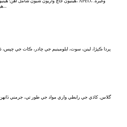
هيٺيون جاچ واريون شيون شامل آهن: هيٺيون 
معيار شامل آهن GB/T 14272-2011 down Clothing, GB/T 14272 -2021 هيٺ ڪپڙا، QB/T 1193-2012 هيٺ لحاف وغيره. 1) ڪريو...
پردا ڪپڙا، لينن، سوت، ايلومينيم جي چادر، ڪاٺ جي چپس، ڌ