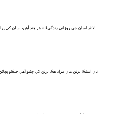
لائٽر اسان جي روزاني زندگيءَ ۾ هر هنڌ آهن، اسان کي پر
نان اسٽڪ برتن مان مراد هڪ برتن کي چئبو آهي جيڪو پچائڻ 