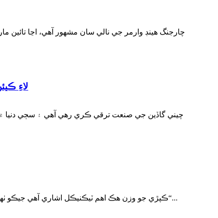
سعودي عرب ڏانهن گاڏين جا حصا جهڙوڪ ب
چيني گاڏين جي صنعت ترقي ڪري رهي آهي ۽ سڄي دنيا ۾ وڏ
ڪپڙي جو وزن هڪ اهم ٽيڪنيڪل اشاري آهي جيڪو ٺهيل ۽ اڻيل ڪپڙن لاءِ آهي، ۽ اهو پڻ ڪپڙي ۽ ڪپڙن جي چڪاس لاءِ هڪ بنيادي گهرج آهي. 1. گرامج ڇا آهي ٽيڪسٽائيل جو ”گرام“...