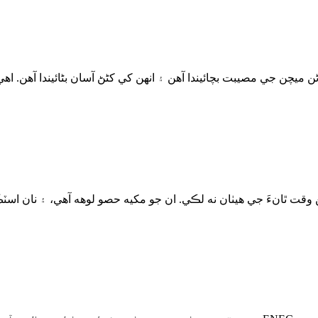
اڻن ميچن جي مصيبت بچائيندا آهن ۽ انهن کي کڻڻ آسان بڻائيندا آهن. 
وقت ٿانءَ جي هيٺان نه لڪي. ان جو مکيه حصو لوهه آهي، ۽ نان اسٽڪ