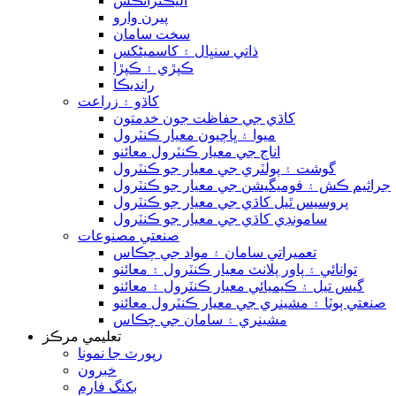
اليڪٽرانڪس
پيرن وارو
سخت سامان
ذاتي سنڀال ۽ کاسمیٹکس
ڪپڙي ۽ ڪپڙا
رانديڪا
کاڌو ۽ زراعت
کاڌي جي حفاظت جون خدمتون
ميوا ۽ ڀاڄيون معيار ڪنٽرول
اناج جي معيار ڪنٽرول معائنو
گوشت ۽ پولٽري جي معيار جو ڪنٽرول
جراثيم ڪش ۽ فوميگيشن جي معيار جو ڪنٽرول
پروسيس ٿيل کاڌي جي معيار جو ڪنٽرول
سامونڊي کاڌي جي معيار جو ڪنٽرول
صنعتي مصنوعات
تعميراتي سامان ۽ مواد جي چڪاس
توانائي ۽ پاور پلانٽ معيار ڪنٽرول ۽ معائنو
گيس تيل ۽ ڪيميائي معيار ڪنٽرول ۽ معائنو
صنعتي ٻوٽا ۽ مشينري جي معيار ڪنٽرول معائنو
مشينري ۽ سامان جي چڪاس
تعليمي مرڪز
رپورٽ جا نمونا
خبرون
بکنگ فارم