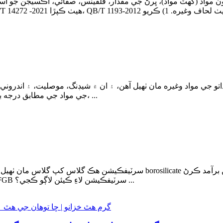
مواد (گهٽ مواد)، ڀرڻ جي مقدار، فلفينس، صفائي، آڪسيجن جو استعمال، بق
اتو جي مواد وغيره مان ٺهيل آهن، ۽ ان ۾ شيڊنگ، موصليت، ۽ اندرو
جي مواد جي مطابق درجه بندي ڪيا ويا آهن، جن ۾ ڪپهه جي گوج، پالئیےسٹر ڪپڙي، ...
جي ضرورت آهي LFGB سرٽيفڪيشن. گلاس کپن لاءِ LFGB سرٽيفڪيشن لاءِ ڪيئن لاڳو ڪجي؟ ...