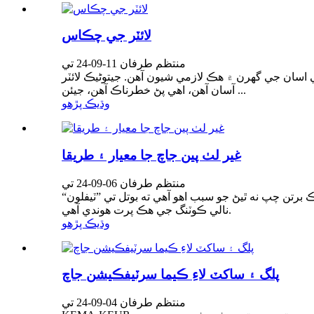
لائٽر جي چڪاس
منتظم طرفان 11-09-24 تي
اهي اسان جي گهرن ۾ هڪ لازمي شيون آهن. جيتوڻيڪ لائٽر
آسان آهن، اهي پڻ خطرناڪ آهن، جيئن ...
وڌيڪ پڙهو
غير لٺ پين جاچ جا معيار ۽ طريقا
منتظم طرفان 06-09-24 تي
 برتن چپ نه ٿيڻ جو سبب اهو آهي ته بوتل تي ”ٽيفلون“
نالي ڪوٽنگ جي هڪ پرت هوندي آهي.
وڌيڪ پڙهو
پلگ ۽ ساکٽ لاءِ ڪيما سرٽيفڪيشن جاچ
منتظم طرفان 04-09-24 تي