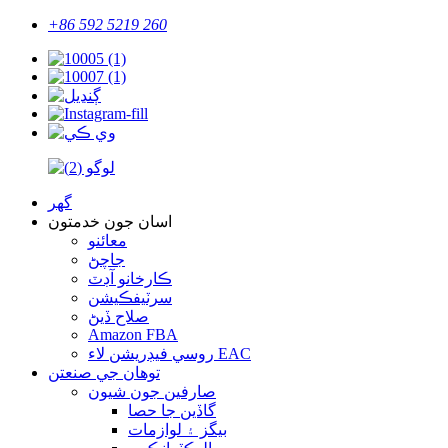
+86 592 5219 260
گهر
اسان جون خدمتون
معائنو
جاچڻ
ڪارخانو آڊٽ
سرٽيفڪيشن
صلاح ڏيڻ
Amazon FBA
روسي فيڊريشن لاء EAC
توهان جي صنعتن
صارفين جون شيون
گاڏين جا حصا
بيگز ۽ لوازمات