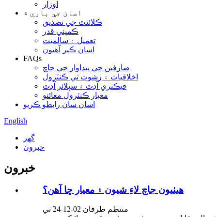
اوزار
اسان جي باري ۾
ڪلائنٽ جي تصديق
ڪمپني قدر
تعميل ۽ سالميت
اسان ڪير آهيون
FAQs
صارفين جي پيداوار جي جاچ
اخلاقيات ۽ رشوت تي ڪنٽرول
فيڪٽري آڊٽ ۽ سپلائر آڊٽ
معيار ڪنٽرول معائنو
اسان سان رابطو ڪريو
English
گهر
خبرون
خبرون
هيٺيون جاچ لاءِ شيون ۽ معيار ڇا آهن؟
منتظم طرفان 02-12-24 تي