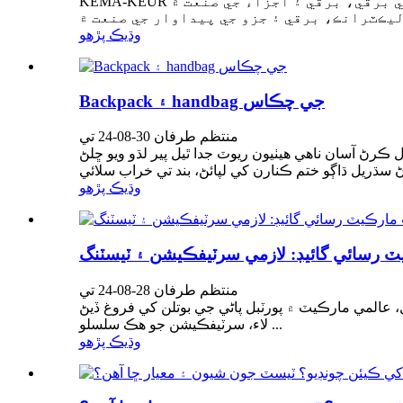
KEMA-KEUR هڪ وڏي پيماني تي تسليم ٿيل حفاظتي علامت آهي برقي، برقي ۽ اجزاء جي صنعت ۾. ENEC هڪ حفاظتي سرٽيفڪيشن نشان آهي جيڪو يورپي يونين
وڌيڪ پڙهو
Backpack ۽ handbag جي چڪاس
منتظم طرفان 30-08-24 تي
رڻ آسان ناهي هيٺيون ريوٽ جدا ٿيل پير لڌو ويو ڇلڻ
وڌيڪ پڙهو
يٽ رسائي گائيڊ: لازمي سرٽيفڪيشن ۽ ٽيسٽنگ
منتظم طرفان 28-08-24 تي
 عالمي مارڪيٽ ۾ پورٽبل پاڻي جي بوتلن کي فروغ ڏيڻ
لاء، سرٽيفڪيشن جو هڪ سلسلو ...
وڌيڪ پڙهو