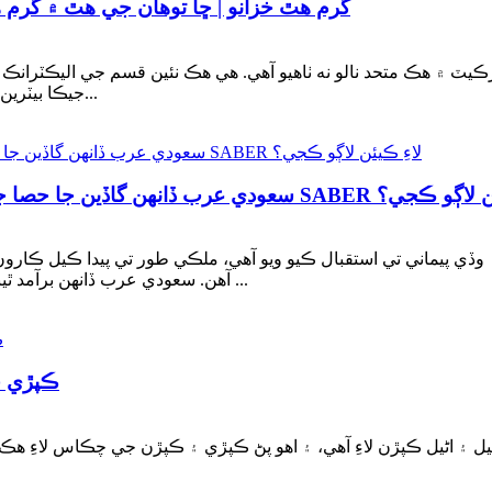
گرم هٿ خزانو | ڇا توهان جي هٿ ۾ گرم
جيڪا بيٽرين سان هلندي آهي ۽ پائيدار خارجي گرمي جي منتقلي آهي...
ريڪ پيڊ ۽ فلٽر ڪارٽريز برآمد ڪرڻ لاءِ SABER لاءِ ڪيئن لاڳو ڪجي؟
ي پيماني تي استقبال ڪيو ويو آهي، ملڪي طور تي پيدا ڪيل ڪارون ۽
آهن. سعودي عرب ڏانهن برآمد ٿيندڙ واپاري مصنوعات ۾، آٽو پارٽس پڻ هڪ اهم قسم آهن ...
ڪپڙي 