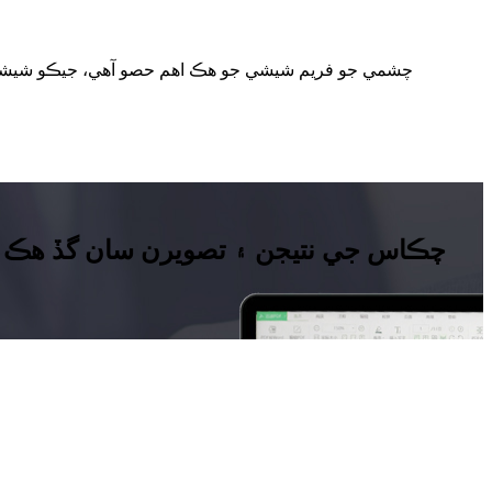
چڪاس جي نتيجن ۽ تصويرن سان گڏ هڪ تف