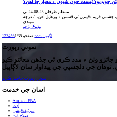
 چونڊيو؟ ٽيسٽ جون شيون ۽ معيار ڇا آهن؟
منتظم طرفان 23-08-24 تي
چشمي جو فريم شيشي جو هڪ اهم حصو آهي، جيڪو شيشي جي حمايت ۾ ڪردار ادا ڪري ٿو. ان جي مادي ۽ ساخت جي مطابق، چشمي فريم ڪيترن ئي قسمن ۾ ورهايل آهن. 1. درجه
بندي...
وڌيڪ پڙهو
اڳيون >
>>
صفحو 1/35
6
5
4
3
2
1
نموني رپورٽ
ائزو وٺڻ ۾ مدد ڪري ٿي جڏهن معائنو ڪيو
نموني رپورٽ حاصل ڪريو
اسان جي خدمت
Amazon FBA
آڊٽ
سرٽيفڪيشن
صلاح ڏيڻ