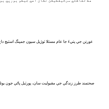
عورتن جي پٺيءَ جا عام مسئلا ٽوڙيل سيون جمپنگ اسٽيچ د
صحتمند طرز زندگي جي مقبوليت سان، پورٽبل پاڻي جون بوتل