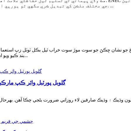
جي مختلف ملڪن کي تبديل ڪري سگهي ٿو يورپي اليڪٽرانڪ، برقي ۽ جزو جي پيداوار جي صنعت ۾. ...
اغ جو نشان ڇڪڻ جو سوت موڙ سوت خراب ٿيل بڪل ٽوٽل زپ استعمال ڪ
بند ڪيو ويو اڻ سڌريل ڌاڳو ختم ڪنارن کي لپائڻ، بند تي خراب سلائي...
گلوبل پورٽبل واٽر ڪپ مارڪ
ون وڌيڪ ۽ وڌيڪ صارفين لاء روزاني ضرورت بڻجي چڪا آهن. بهرحال،