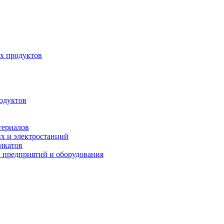
х продуктов
одуктов
териалов
их и электростанций
микатов
 предприятий и оборудования