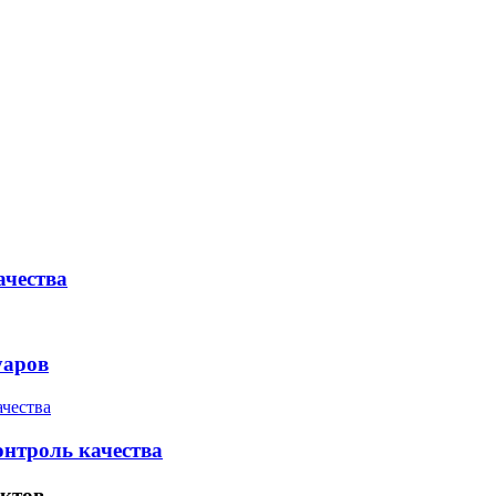
ачества
уаров
онтроль качества
ктов