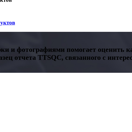
уктов
рки и фотографиями помогает оценить ка
азец отчета TTSQC, связанного с интер