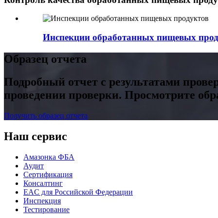
Инспекции обработанных пищевых прод
Образец отчета
Подробный отчет с результатами прове
проведении проверки. Просмотрите обр
Получить образец отчета
Наш сервис
Амазонка ФБА
Аудит
Сертификация
Консалтинг
EAC для Российской Федерации
Инспекция
Тестирование