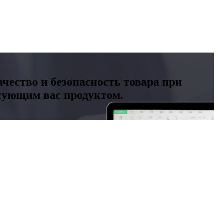
чество и безопасность товара при
есующим вас продуктом.