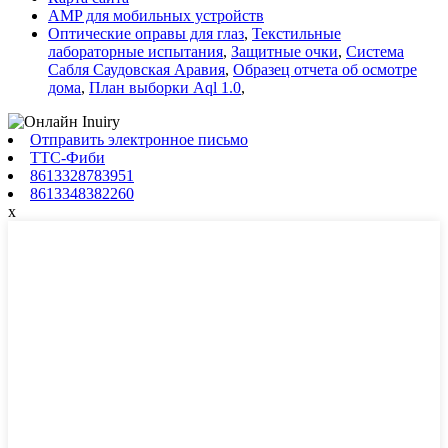
AMP для мобильных устройств
Оптические оправы для глаз
,
Текстильные
лабораторные испытания
,
Защитные очки
,
Система
Сабля Саудовская Аравия
,
Образец отчета об осмотре
дома
,
План выборки Aql 1.0
,
Отправить электронное письмо
ТТС-Фиби
8613328783951
8613348382260
x