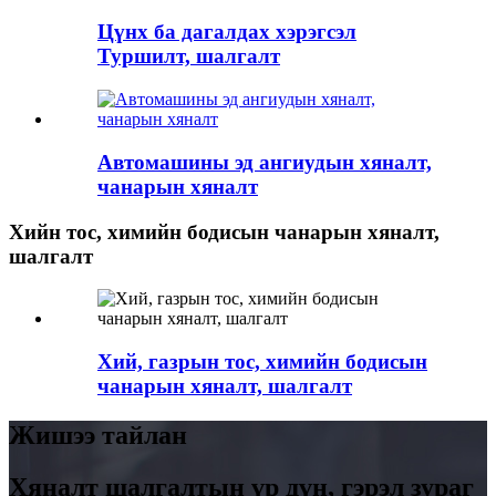
Цүнх ба дагалдах хэрэгсэл
Туршилт, шалгалт
Автомашины эд ангиудын хяналт,
чанарын хяналт
Хийн тос, химийн бодисын чанарын хяналт,
шалгалт
Хий, газрын тос, химийн бодисын
чанарын хяналт, шалгалт
Жишээ тайлан
Хяналт шалгалтын үр дүн, гэрэл зураг