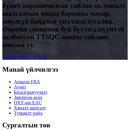
бүхий нарийвчилсан тайлан нь хяналт
шалгалтын явцад барааны чанар,
аюулгүй байдлыг үнэлэхэд тусална.
Өөрийн сонирхож буй бүтээгдэхүүнтэй
холбоотой TTSQC жишээ тайланг
хянана уу.
Тайлангийн дээж авах
Манай үйлчилгээ
Amazon FBA
Аудит
Баталгаажуулалт
Зөвлөгөө өгөх
ОХУ-ын EAC
Хяналт шалгалт
Туршилт хийх
Сургалтын төв