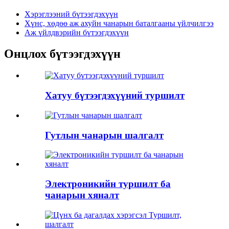
Хэрэглээний бүтээгдэхүүн
Хүнс, хөдөө аж ахуйн чанарын баталгааны үйлчилгээ
Аж үйлдвэрийн бүтээгдэхүүн
Онцлох бүтээгдэхүүн
Хатуу бүтээгдэхүүний туршилт
Гутлын чанарын шалгалт
Электроникийн туршилт ба
чанарын хяналт