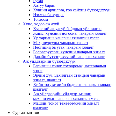
Гутал
Хатуу бараа
Хувийн арчилгаа, гоо сайхны бүтээгдэхүүн
Нэхмэл ба хувцас
Тоглоом
Хүнс, хөдөө аж ахуй
Хүнсний аюулгүй байдлын үйлчилгээ
Жимс, хүнсний ногооны чанарын хяналт
Үр тарианы чанарын хяналтын үзлэг
Мах, шувууны чанарын хяналт
Пестицид ба утах чанарын хяналт
Боловсруулсан хүнсний чанарын хяналт
Далайн бүтээгдэхүүний чанарын хяналт
Аж үйлдвэрийн бүтээгдэхүүн
Барилгын тоног төхөөрөмж, материалын
үзлэг
Эрчим хүч, цахилгаан станцын чанарын
хяналт, шалгалт
Хийн тос, химийн бодисын чанарын хяналт,
шалгалт
Аж үйлдвэрийн үйлдвэр, машин
механизмын чанарын хяналтын үзлэг
Машин, тоног төхөөрөмжийн хяналт
шалгалт
Сургалтын төв