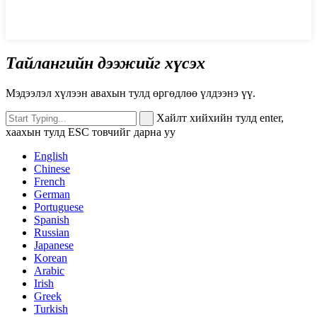
Тайлангийн дээжийг хүсэх
Мэдээлэл хүлээн авахын тулд өргөдлөө үлдээнэ үү.
Хайлт хийхийн тулд enter,
хаахын тулд ESC товчийг дарна уу
English
Chinese
French
German
Portuguese
Spanish
Russian
Japanese
Korean
Arabic
Irish
Greek
Turkish