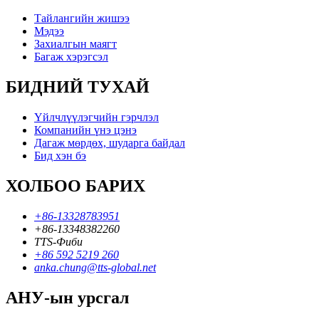
Тайлангийн жишээ
Мэдээ
Захиалгын маягт
Багаж хэрэгсэл
БИДНИЙ ТУХАЙ
Үйлчлүүлэгчийн гэрчлэл
Компанийн үнэ цэнэ
Дагаж мөрдөх, шударга байдал
Бид хэн бэ
ХОЛБОО БАРИХ
+86-13328783951
+86-13348382260
TTS-Фиби
+86 592 5219 260
anka.chung@tts-global.net
АНУ-ын урсгал