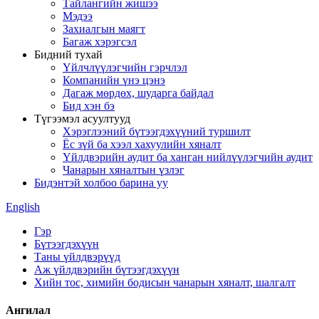
Тайлангийн жишээ
Мэдээ
Захиалгын маягт
Багаж хэрэгсэл
Бидний тухай
Үйлчлүүлэгчийн гэрчлэл
Компанийн үнэ цэнэ
Дагаж мөрдөх, шударга байдал
Бид хэн бэ
Түгээмэл асуултууд
Хэрэглээний бүтээгдэхүүний туршилт
Ёс зүй ба хээл хахуулийн хяналт
Үйлдвэрийн аудит ба ханган нийлүүлэгчийн аудит
Чанарын хяналтын үзлэг
Бидэнтэй холбоо барина уу
English
Гэр
Бүтээгдэхүүн
Таны үйлдвэрүүд
Аж үйлдвэрийн бүтээгдэхүүн
Хийн тос, химийн бодисын чанарын хяналт, шалгалт
Ангилал