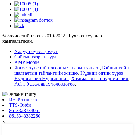
© Зохиогчийн эрх - 2010-2022 : Бүх эрх хуулиар
хамгаалагдсан.
Халуун бүтээгдэхүүн
Сайтын газрын зураг
AMP Mobile
Жимс, хүнсний ногооны чанарын хяналт
,
Байшингийн
шалгалтын тайлангийн жишээ
,
Нүдний оптик хүрээ
,
Нүдний шил Нүдний шил
,
Хамгаалалтын нүдний шил
,
Aql 1.0 дээж авах төлөвлөгөө
,
Имэйл илгээх
TTS-Фиби
8613328783951
8613348382260
x