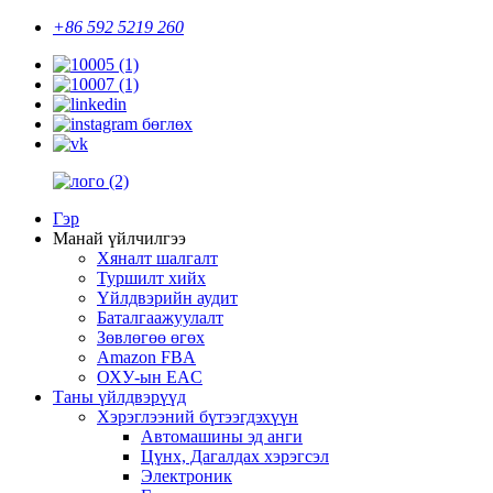
+86 592 5219 260
Гэр
Манай үйлчилгээ
Хяналт шалгалт
Туршилт хийх
Үйлдвэрийн аудит
Баталгаажуулалт
Зөвлөгөө өгөх
Amazon FBA
ОХУ-ын EAC
Таны үйлдвэрүүд
Хэрэглээний бүтээгдэхүүн
Автомашины эд анги
Цүнх, Дагалдах хэрэгсэл
Электроник