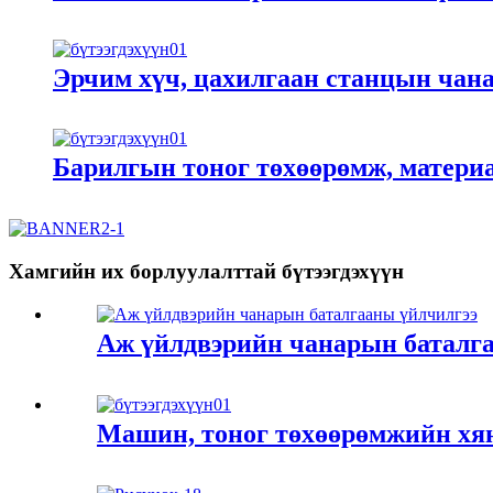
Эрчим хүч, цахилгаан станцын чан
Барилгын тоног төхөөрөмж, матери
Хамгийн их борлуулалттай бүтээгдэхүүн
Аж үйлдвэрийн чанарын баталг
Машин, тоног төхөөрөмжийн хя