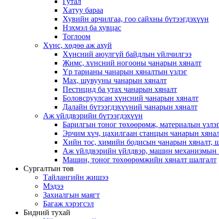
Гутал
Хатуу бараа
Хувийн арчилгаа, гоо сайхны бүтээгдэхүүн
Нэхмэл ба хувцас
Тоглоом
Хүнс, хөдөө аж ахуй
Хүнсний аюулгүй байдлын үйлчилгээ
Жимс, хүнсний ногооны чанарын хяналт
Үр тарианы чанарын хяналтын үзлэг
Мах, шувууны чанарын хяналт
Пестицид ба утах чанарын хяналт
Боловсруулсан хүнсний чанарын хяналт
Далайн бүтээгдэхүүний чанарын хяналт
Аж үйлдвэрийн бүтээгдэхүүн
Барилгын тоног төхөөрөмж, материалын үзлэ
Эрчим хүч, цахилгаан станцын чанарын хянал
Хийн тос, химийн бодисын чанарын хяналт, 
Аж үйлдвэрийн үйлдвэр, машин механизмын 
Машин, тоног төхөөрөмжийн хяналт шалгалт
Сургалтын төв
Тайлангийн жишээ
Мэдээ
Захиалгын маягт
Багаж хэрэгсэл
Бидний тухай