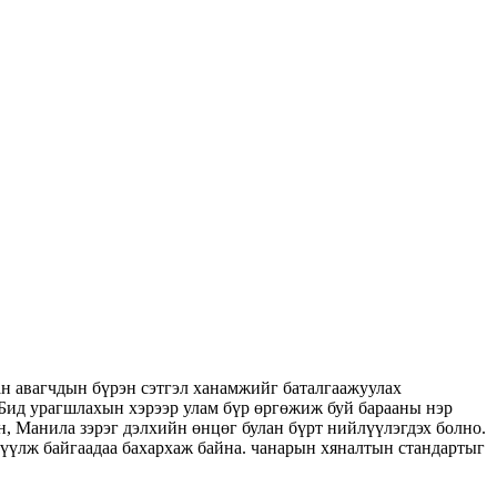
ан авагчдын бүрэн сэтгэл ханамжийг баталгаажуулах
 Бид урагшлахын хэрээр улам бүр өргөжиж буй барааны нэр
н, Манила зэрэг дэлхийн өнцөг булан бүрт нийлүүлэгдэх болно.
лүүлж байгаадаа бахархаж байна. чанарын хяналтын стандартыг