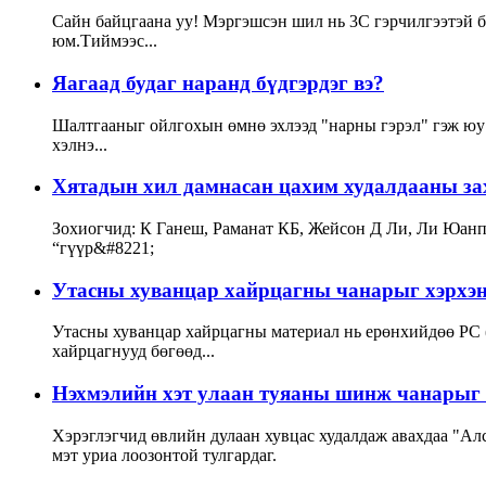
Сайн байцгаана уу! Мэргэшсэн шил нь 3С гэрчилгээтэй ба
юм.Тиймээс...
Яагаад будаг наранд бүдгэрдэг вэ?
Шалтгааныг ойлгохын өмнө эхлээд "нарны гэрэл" гэж юу 
хэлнэ...
Хятадын хил дамнасан цахим худалдааны за
Зохиогчид: К Ганеш, Раманат КБ, Жейсон Д Ли, Ли Юанп
“гүүр&#8221;
Утасны хуванцар хайрцагны чанарыг хэрхэн 
Утасны хуванцар хайрцагны материал нь ерөнхийдөө PC (
хайрцагнууд бөгөөд...
Нэхмэлийн хэт улаан туяаны шинж чанарыг
Хэрэглэгчид өвлийн дулаан хувцас худалдаж авахдаа "Алс х
мэт уриа лоозонтой тулгардаг.