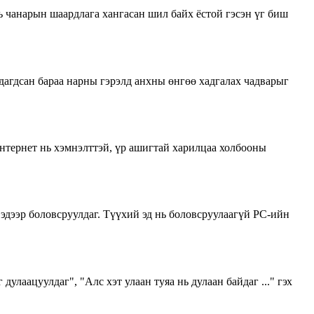
ь чанарын шаардлага хангасан шил байх ёстой гэсэн үг биш
дагдсан бараа нарны гэрэлд анхны өнгөө хадгалах чадварыг
тернет нь хэмнэлттэй, үр ашигтай харилцаа холбооны
эдээр боловсруулдаг. Түүхий эд нь боловсруулаагүй PC-ийн
дулаацуулдаг", "Алс хэт улаан туяа нь дулаан байдаг ..." гэх