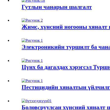
Гутлын чанарын шалгалт
Жимс, хүнсний ногооны хяналт
Электроникийн туршилт ба чан
Цүнх ба дагалдах хэрэгсэл Турш
Пестицидийн хяналтын үйлчилг
Боловсруулсан хүнсний хяналт 