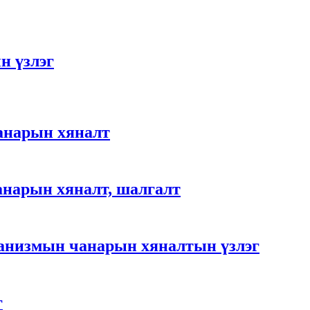
н үзлэг
анарын хяналт
анарын хяналт, шалгалт
анизмын чанарын хяналтын үзлэг
г