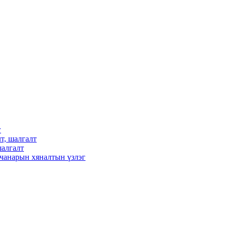
г
т, шалгалт
шалгалт
чанарын хяналтын үзлэг