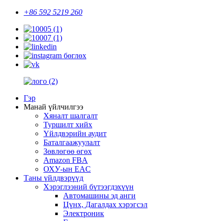
+86 592 5219 260
Гэр
Манай үйлчилгээ
Хяналт шалгалт
Туршилт хийх
Үйлдвэрийн аудит
Баталгаажуулалт
Зөвлөгөө өгөх
Amazon FBA
ОХУ-ын EAC
Таны үйлдвэрүүд
Хэрэглээний бүтээгдэхүүн
Автомашины эд анги
Цүнх, Дагалдах хэрэгсэл
Электроник