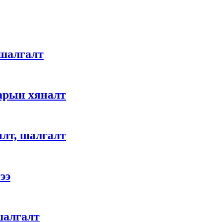
 шалгалт
арын хяналт
илт, шалгалт
ээ
шалгалт