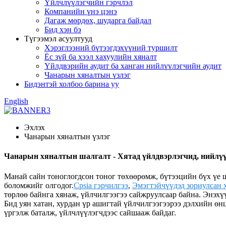
Үйлчлүүлэгчийн гэрчлэл
Компанийн үнэ цэнэ
Дагаж мөрдөх, шударга байдал
Бид хэн бэ
Түгээмэл асуултууд
Хэрэглээний бүтээгдэхүүний туршилт
Ёс зүй ба хээл хахуулийн хяналт
Үйлдвэрийн аудит ба ханган нийлүүлэгчийн аудит
Чанарын хяналтын үзлэг
Бидэнтэй холбоо барина уу
English
Эхлэх
Чанарын хяналтын үзлэг
Чанарын хяналтын шалгалт - Хятад үйлдвэрлэгчид, нийлүү
Манай сайн тоноглогдсон тоног төхөөрөмж, бүтээцийн бүх үе 
боломжийг олгодог.
Cpsia гэрчилгээ
,
Эмэгтэйчүүдэд зориулсан 
төрлөө байнга хянаж, үйлчилгээгээ сайжруулсаар байна. Энэхүү
Бид уян хатан, хурдан үр ашигтай үйлчилгээгээрээ дэлхийн өн
үргэлж баталж, үйлчлүүлэгчдээс сайшааж байдаг.