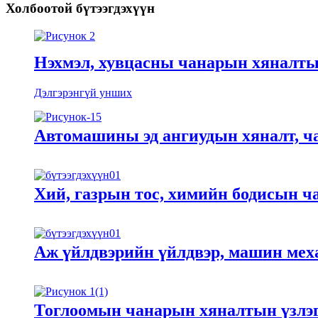
Холбоотой бүтээгдэхүүн
Нэхмэл, хувцасны чанарын хяналты
Дэлгэрэнгүй унших
Автомашины эд ангиудын хяналт, ч
Хий, газрын тос, химийн бодисын ч
Аж үйлдвэрийн үйлдвэр, машин мех
Тоглоомын чанарын хяналтын үзлэ