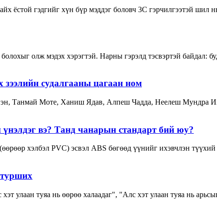
йх ёстой гэдгийг хүн бүр мэддэг боловч 3С гэрчилгээтэй шил н
болохыг олж мэдэх хэрэгтэй. Нарны гэрэлд тэсвэртэй байдал: бу
х зээлийн судалгааны цагаан ном
эн, Танмай Моте, Ханиш Ядав, Алпеш Чадда, Неелеш Мундра Ин
үнэлдэг вэ? Танд чанарын стандарт бий юу?
өөрөөр хэлбэл PVC) эсвэл ABS бөгөөд үүнийг ихэвчлэн түүхий 
 турших
эт улаан туяа нь өөрөө халаадаг", "Алс хэт улаан туяа нь арьсыг 