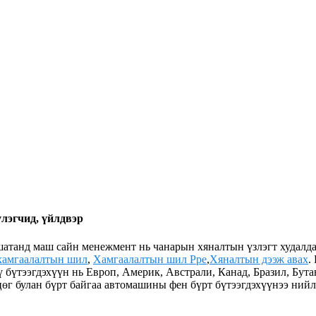
лэгчид, үйлдвэр
шатанд маш сайн менежмент нь чанарын хяналтын үзлэгт худалд
хамгаалалтын шил
,
Хамгаалалтын шил Ppe
,
Хяналтын дээж авах
.
 бүтээгдэхүүн нь Европ, Америк, Австрали, Канад, Бразил, Бута
цөг булан бүрт байгаа автомашины фен бүрт бүтээгдэхүүнээ ний