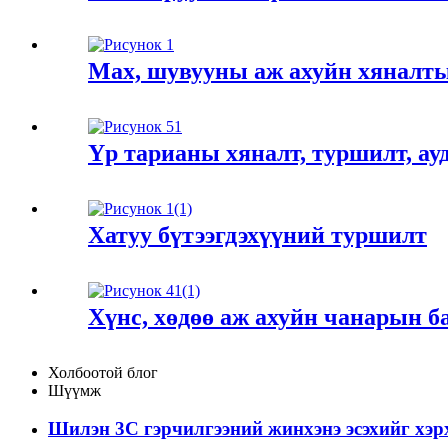
Мах, шувууны аж ахуйн хяналт
Үр тарианы хяналт, туршилт, ау
Хатуу бүтээгдэхүүний туршилт
Хүнс, хөдөө аж ахуйн чанарын б
Холбоотой блог
Шүүмж
Шилэн 3С гэрчилгээний жинхэнэ эсэхийг хэрх