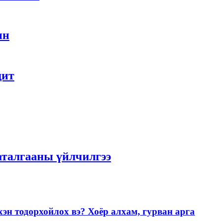
ын
дит
аталгааны үйлчилгээ
эн тодорхойлох вэ? Хоёр алхам, гурван арга