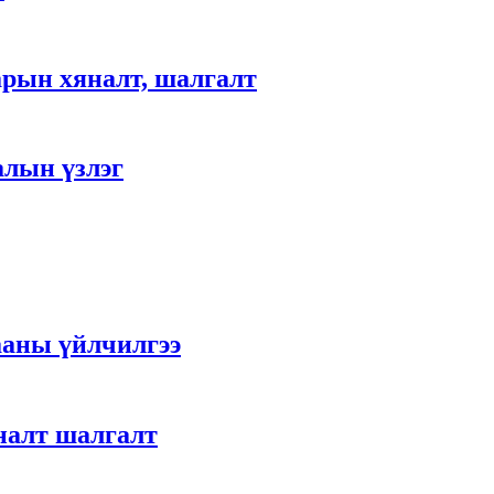
арын хяналт, шалгалт
алын үзлэг
ааны үйлчилгээ
налт шалгалт