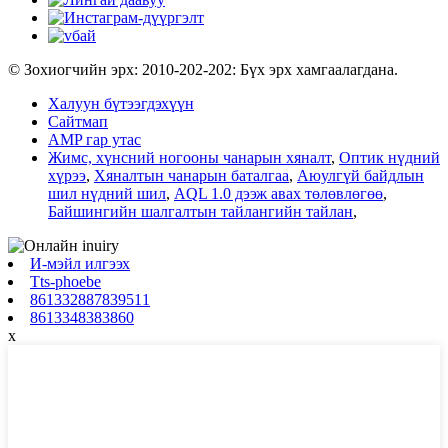
© Зохиогчийн эрх: 2010-202-202: Бүх эрх хамгаалагдана.
Халуун бүтээгдэхүүн
Сайтмап
AMP гар утас
Жимс, хүнсний ногооны чанарын хяналт
,
Оптик нүдний
хүрээ
,
Хяналтын чанарын баталгаа
,
Аюулгүй байдлын
шил нүдний шил
,
AQL 1.0 дээж авах төлөвлөгөө
,
Байшингийн шалгалтын тайлангийн тайлан
,
И-мэйл илгээх
Tts-phoebe
861332887839511
8613348383860
x