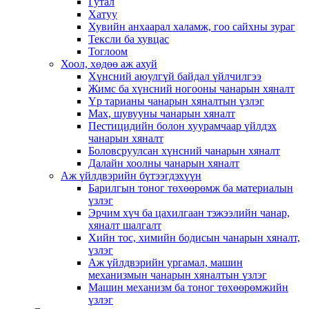
Гутал
Хатуу
Хувийн анхаарал халамж, гоо сайхны зураг
Тексли ба хувцас
Тоглоом
Хоол, хөдөө аж ахуй
Хүнсний аюулгүй байдал үйлчилгээ
Жимс ба хүнсний ногооны чанарын хяналт
Үр тарианы чанарын хяналтын үзлэг
Мах, шувууны чанарын хяналт
Пестицидийн болон хуурамчаар үйлдэх
чанарын хяналт
Боловсруулсан хүнсний чанарын хяналт
Далайн хоолны чанарын хяналт
Аж үйлдвэрийн бүтээгдэхүүн
Барилгын тоног төхөөрөмж ба материалын
үзлэг
Эрчим хүч ба цахилгаан тэжээлийн чанар,
хяналт шалгалт
Хийн тос, химийн бодисын чанарын хяналт,
үзлэг
Аж үйлдвэрийн ургамал, машин
механизмын чанарын хяналтын үзлэг
Машин механизм ба тоног төхөөрөмжийн
үзлэг