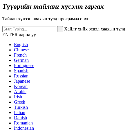
Түүврийн тайланг хүсэлт гаргах
Тайлан хүлээн авахын тулд програмаа орхи.
Хайлт хийх эсвэл хаахын тулд
ENTER дарна уу
English
Chinese
French
German
Portuguese
Spanish
Russian
Japanese
Korean
Arabic
Irish
Greek
Turkish
Italian
Danish
Romanian
Indonesian