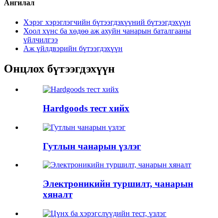
Ангилал
Хэрэг хэрэглэгчийн бүтээгдэхүүний бүтээгдэхүүн
Хоол хүнс ба хөдөө аж ахуйн чанарын баталгааны
үйлчилгээ
Аж үйлдвэрийн бүтээгдэхүүн
Онцлох бүтээгдэхүүн
Hardgoods тест хийх
Гутлын чанарын үзлэг
Электроникийн туршилт, чанарын
хяналт