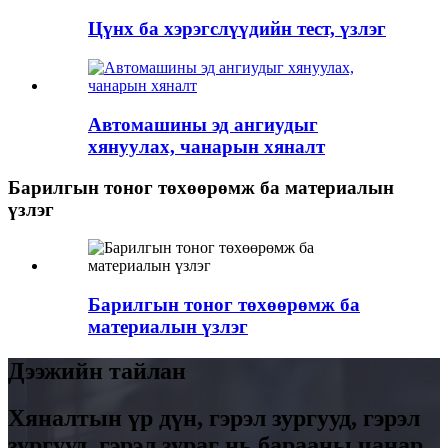
Цүнх ба хэрэгслүүдийн тест, үзлэг
Автомашины эд ангиудыг
хянуулах, чанарын хяналт
Барилгын тоног төхөөрөмж ба материалын
үзлэг
Барилгын тоног төхөөрөмж ба
материалын үзлэг
Дээжийн тайлан
Хяналтын үр дүн, гэрэл зургууд, гэрэл
зургууд, гэрэл зураг нь барааны чанар,