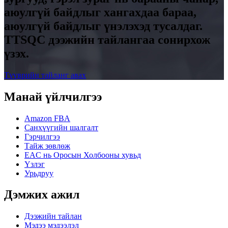
аюулгүй байдлыг хангахдаа бараа,
аюулгүй байдлыг үнэлэхэд тусалдаг.
TTSQC дээжийн тайлангаа сонирхож
үзэх.
Түүврийн тайланг авах
Манай үйлчилгээ
Amazon FBA
Санхүүгийн шалгалт
Гэрчилгээ
Тайж зөвлөж
EAC нь Оросын Холбооны хувьд
Үзлэг
Урьдруу
Дэмжих ажил
Дээжийн тайлан
Мэдээ мэдээлэл