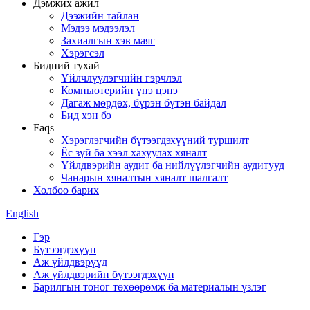
Дэмжих ажил
Дээжийн тайлан
Мэдээ мэдээлэл
Захиалгын хэв маяг
Хэрэгсэл
Бидний тухай
Үйлчлүүлэгчийн гэрчлэл
Компьютерийн үнэ цэнэ
Дагаж мөрдөх, бүрэн бүтэн байдал
Бид хэн бэ
Faqs
Хэрэглэгчийн бүтээгдэхүүний туршилт
Ёс зүй ба хээл хахуулах хяналт
Үйлдвэрийн аудит ба нийлүүлэгчийн аудитууд
Чанарын хяналтын хяналт шалгалт
Холбоо барих
English
Гэр
Бүтээгдэхүүн
Аж үйлдвэрүүд
Аж үйлдвэрийн бүтээгдэхүүн
Барилгын тоног төхөөрөмж ба материалын үзлэг