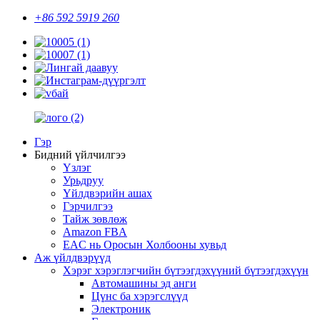
+86 592 5919 260
Гэр
Бидний үйлчилгээ
Үзлэг
Урьдруу
Үйлдвэрийн ашах
Гэрчилгээ
Тайж зөвлөж
Amazon FBA
EAC нь Оросын Холбооны хувьд
Аж үйлдвэрүүд
Хэрэг хэрэглэгчийн бүтээгдэхүүний бүтээгдэхүүн
Автомашины эд анги
Цүнс ба хэрэгслүүд
Электроник