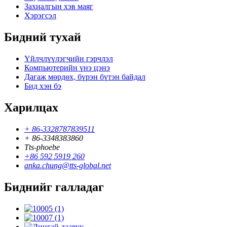
Захиалгын хэв маяг
Хэрэгсэл
Бидний тухай
Үйлчлүүлэгчийн гэрчлэл
Компьютерийн үнэ цэнэ
Дагаж мөрдөх, бүрэн бүтэн байдал
Бид хэн бэ
Харилцах
+ 86-3328787839511
+ 86-3348383860
Tts-phoebe
+86 592 5919 260
anka.chung@tts-global.net
Биднийг галладаг