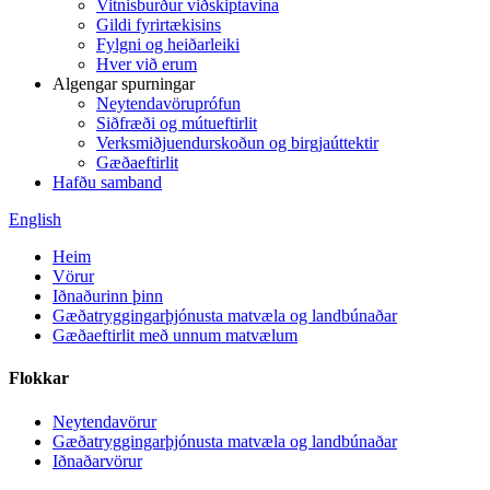
Vitnisburður viðskiptavina
Gildi fyrirtækisins
Fylgni og heiðarleiki
Hver við erum
Algengar spurningar
Neytendavöruprófun
Siðfræði og mútueftirlit
Verksmiðjuendurskoðun og birgjaúttektir
Gæðaeftirlit
Hafðu samband
English
Heim
Vörur
Iðnaðurinn þinn
Gæðatryggingarþjónusta matvæla og landbúnaðar
Gæðaeftirlit með unnum matvælum
Flokkar
Neytendavörur
Gæðatryggingarþjónusta matvæla og landbúnaðar
Iðnaðarvörur