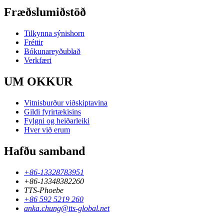
Fræðslumiðstöð
Tilkynna sýnishorn
Fréttir
Bókunareyðublað
Verkfæri
UM OKKUR
Vitnisburður viðskiptavina
Gildi fyrirtækisins
Fylgni og heiðarleiki
Hver við erum
Hafðu samband
+86-13328783951
+86-13348382260
TTS-Phoebe
+86 592 5219 260
anka.chung@tts-global.net