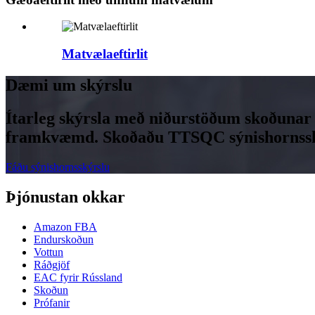
Matvælaeftirlit
Dæmi um skýrslu
Ítarleg skýrsla með niðurstöðum skoðunar 
framkvæmd. Skoðaðu TTSQC sýnishornsskýr
Fáðu sýnishornsskýrslu
Þjónustan okkar
Amazon FBA
Endurskoðun
Vottun
Ráðgjöf
EAC fyrir Rússland
Skoðun
Prófanir