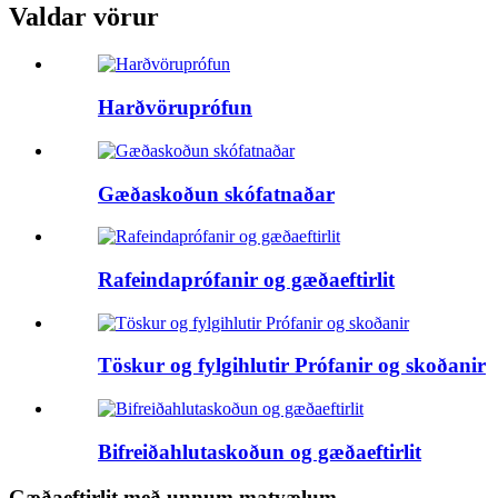
Valdar vörur
Harðvöruprófun
Gæðaskoðun skófatnaðar
Rafeindaprófanir og gæðaeftirlit
Töskur og fylgihlutir Prófanir og skoðanir
Bifreiðahlutaskoðun og gæðaeftirlit
Gæðaeftirlit með unnum matvælum