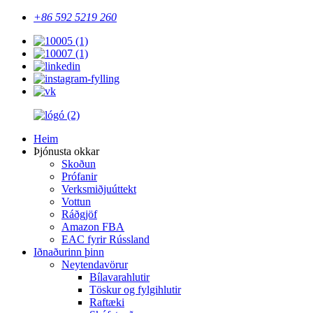
+86 592 5219 260
Heim
Þjónusta okkar
Skoðun
Prófanir
Verksmiðjuúttekt
Vottun
Ráðgjöf
Amazon FBA
EAC fyrir Rússland
Iðnaðurinn þinn
Neytendavörur
Bílavarahlutir
Töskur og fylgihlutir
Raftæki