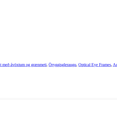
it með ávöxtum og grænmeti
,
Öryggisgleraugu
,
Optical Eye Frames
,
Aq