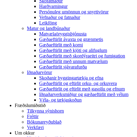
Skófatnaður
Harðvarningur
Persónuleg umönnun og snyrtivörur
Vefnaður og fatnaður
Leikföng
Matur og landbúnaður
Matvælaöryggisþjónusta
Gæðaeftirlit ávaxta og grænmetis
Gæðaeftirlit með korni
Gæðaeftirlit með kjöti og alifuglum
Gæðaeftirlit með skordýraeitri og fumigation
Gæðaeftirlit með unnum matvælum
Gæðaeftirlit sjávarafurða
Iðnaðarvörur
Skoðanir byggingartækja og efna
Gæðaeftirlit og eftirlit orku- og orkuvera
Gæðaeftirlit og eftirlit með gasolíu og efnum
Iðnaðarverksmiðjur og gæðaeftirlit með vélum
Véla- og tækjaskoðun
Fræðslumiðstöð
Tilkynna sýnishorn
Fréttir
Bókunareyðublað
Verkfæri
Um okkur