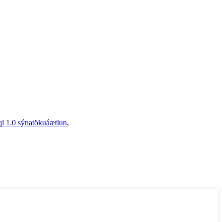
l 1.0 sýnatökuáætlun
,