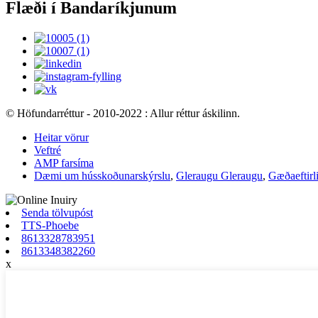
Flæði í Bandaríkjunum
© Höfundarréttur - 2010-2022 : Allur réttur áskilinn.
Heitar vörur
Veftré
AMP farsíma
Dæmi um hússkoðunarskýrslu
,
Gleraugu Gleraugu
,
Gæðaeftirl
Senda tölvupóst
TTS-Phoebe
8613328783951
8613348382260
x