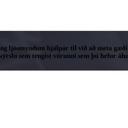
og ljósmyndum hjálpar til við að meta gæði
slu sem tengist vörunni sem þú hefur áhu