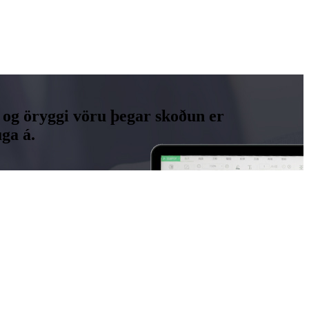
 og öryggi vöru þegar skoðun er
ga á.