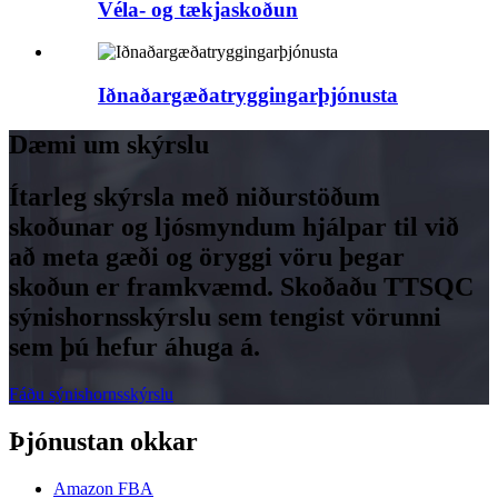
Véla- og tækjaskoðun
Iðnaðargæðatryggingarþjónusta
Dæmi um skýrslu
Ítarleg skýrsla með niðurstöðum
skoðunar og ljósmyndum hjálpar til við
að meta gæði og öryggi vöru þegar
skoðun er framkvæmd. Skoðaðu TTSQC
sýnishornsskýrslu sem tengist vörunni
sem þú hefur áhuga á.
Fáðu sýnishornsskýrslu
Þjónustan okkar
Amazon FBA