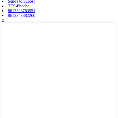
Senda tölvupóst
TTS-Phoebe
8613328783951
8613348382260
x