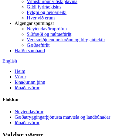
Vitnisburður viðskiptavina
Gildi fyrirtækisins
Fylgni og heiðarleiki
Hver við erum
Algengar spurningar
Neytendavöruprófun
Siðfræði og mútueftirlit
Verksmiðjuendurskoðun og birgjaúttektir
Gæðaeftirlit
Hafðu samband
English
Heim
Vörur
Iðnaðurinn þinn
Iðnaðarvörur
Flokkar
Neytendavörur
Gæðatryggingarþjónusta matvæla og landbúnaðar
Iðnaðarvörur
Valdar vörur