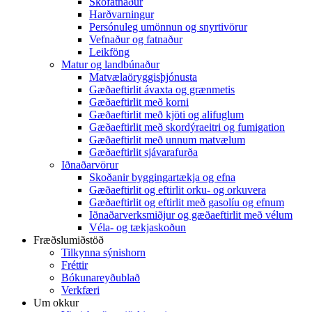
Skófatnaður
Harðvarningur
Persónuleg umönnun og snyrtivörur
Vefnaður og fatnaður
Leikföng
Matur og landbúnaður
Matvælaöryggisþjónusta
Gæðaeftirlit ávaxta og grænmetis
Gæðaeftirlit með korni
Gæðaeftirlit með kjöti og alifuglum
Gæðaeftirlit með skordýraeitri og fumigation
Gæðaeftirlit með unnum matvælum
Gæðaeftirlit sjávarafurða
Iðnaðarvörur
Skoðanir byggingartækja og efna
Gæðaeftirlit og eftirlit orku- og orkuvera
Gæðaeftirlit og eftirlit með gasolíu og efnum
Iðnaðarverksmiðjur og gæðaeftirlit með vélum
Véla- og tækjaskoðun
Fræðslumiðstöð
Tilkynna sýnishorn
Fréttir
Bókunareyðublað
Verkfæri
Um okkur