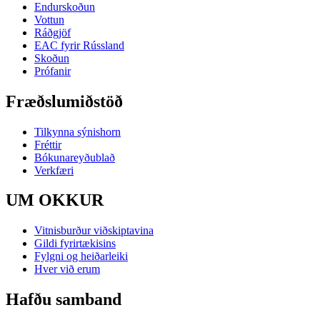
Endurskoðun
Vottun
Ráðgjöf
EAC fyrir Rússland
Skoðun
Prófanir
Fræðslumiðstöð
Tilkynna sýnishorn
Fréttir
Bókunareyðublað
Verkfæri
UM OKKUR
Vitnisburður viðskiptavina
Gildi fyrirtækisins
Fylgni og heiðarleiki
Hver við erum
Hafðu samband