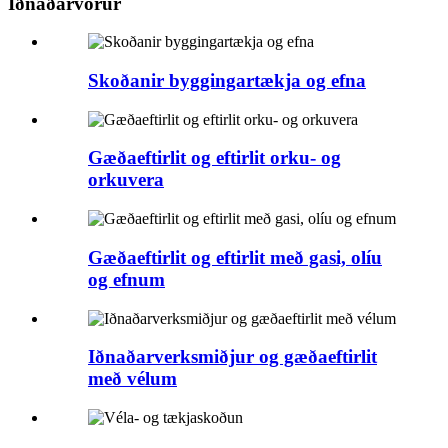
Iðnaðarvörur
Skoðanir byggingartækja og efna
Gæðaeftirlit og eftirlit orku- og
orkuvera
Gæðaeftirlit og eftirlit með gasi, olíu
og efnum
Iðnaðarverksmiðjur og gæðaeftirlit
með vélum