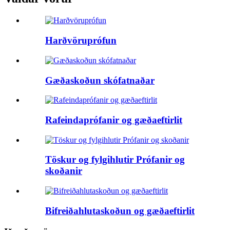
Harðvöruprófun
Gæðaskoðun skófatnaðar
Rafeindaprófanir og gæðaeftirlit
Töskur og fylgihlutir Prófanir og
skoðanir
Bifreiðahlutaskoðun og gæðaeftirlit