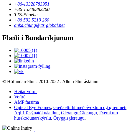
+86-13328783951
+86-13348382260
TTS-Phoebe
+86 592 5219 260
anka.chung@tts-global.net
Flæði í Bandaríkjunum
© Höfundarréttur - 2010-2022 : Allur réttur áskilinn.
Heitar vörur
Veftré
AMP farsíma
Optical Eye Frames
,
Gæðaeftirlit með ávöxtum og grænmeti
,
Aql 1.0 sýnatökuáætlun
,
Gleraugu Gleraugu
,
Dæmi um
hússkoðunarskýrslu
,
Öryggisgleraugu
,