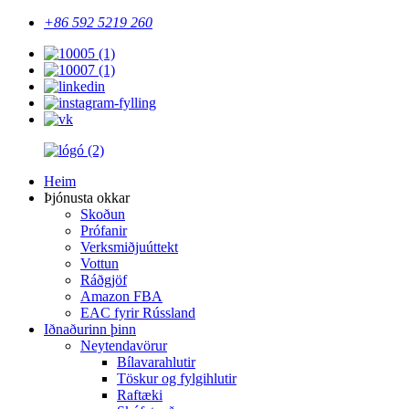
+86 592 5219 260
Heim
Þjónusta okkar
Skoðun
Prófanir
Verksmiðjuúttekt
Vottun
Ráðgjöf
Amazon FBA
EAC fyrir Rússland
Iðnaðurinn þinn
Neytendavörur
Bílavarahlutir
Töskur og fylgihlutir
Raftæki