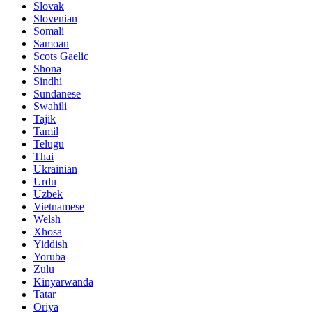
Slovak
Slovenian
Somali
Samoan
Scots Gaelic
Shona
Sindhi
Sundanese
Swahili
Tajik
Tamil
Telugu
Thai
Ukrainian
Urdu
Uzbek
Vietnamese
Welsh
Xhosa
Yiddish
Yoruba
Zulu
Kinyarwanda
Tatar
Oriya