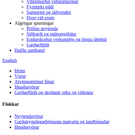
Vitnisburður viðskiptavinar
Fyrirtæki gildi
Samræmi og ráðvendni
Hver við erum
Algengar spurningar
Prófun neytenda
Siðfræði og mútugreiðslur
Endurskoðun verksmiðju og birgja úttektir
Gæðaeftirlit
Hafðu samband
English
Heim
Vörur
Atvinnugreinar þínar
Iðnaðarvörur
Gæðaeftirlit og skoðanir orku og virkjana
Flokkar
Neytendavörur
Gæðatryggingarþjónusta matvæla og landbúnaðar
Iðnaðarvörur