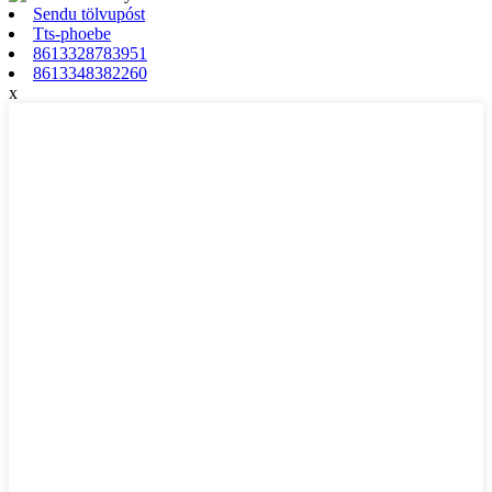
Sendu tölvupóst
Tts-phoebe
8613328783951
8613348382260
x