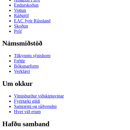
Endurskoðun
Vottun
Ráðgjöf
EAC fyrir Rússland
Skoðun
Próf
Námsmiðstöð
Tilkynntu sýnishorn
Fréttir
Bókunarform
Verkfæri
Um okkur
Vitnisburður viðskiptavinar
Fyrirtæki gildi
Samræmi og ráðvendni
Hver við erum
Hafðu samband