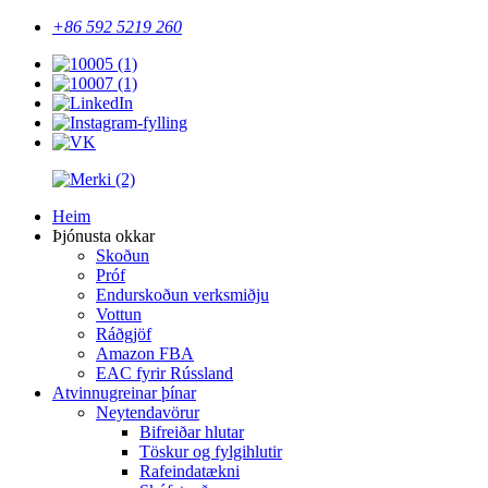
+86 592 5219 260
Heim
Þjónusta okkar
Skoðun
Próf
Endurskoðun verksmiðju
Vottun
Ráðgjöf
Amazon FBA
EAC fyrir Rússland
Atvinnugreinar þínar
Neytendavörur
Bifreiðar hlutar
Töskur og fylgihlutir
Rafeindatækni