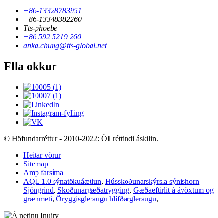
+86-13328783951
+86-13348382260
Tts-phoebe
+86 592 5219 260
anka.chung@tts-global.net
Flla okkur
© Höfundarréttur - 2010-2022: Öll réttindi áskilin.
Heitar vörur
Sitemap
Amp farsíma
AQL 1.0 sýnatökuáætlun
,
Hússkoðunarskýrsla sýnishorn
,
Sjóngrind
,
Skoðunargæðatrygging
,
Gæðaeftirlit á ávöxtum og
grænmeti
,
Öryggisgleraugu hlífðargleraugu
,