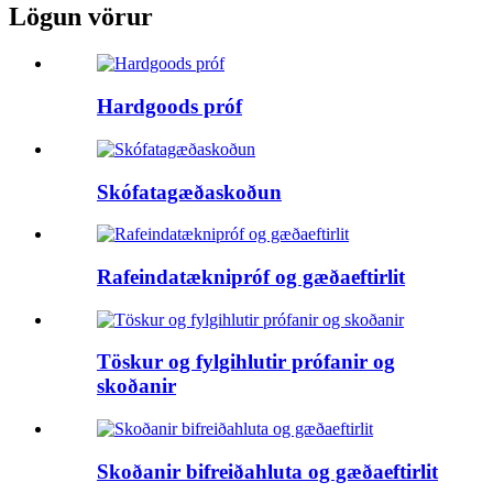
Lögun vörur
Hardgoods próf
Skófatagæðaskoðun
Rafeindatæknipróf og gæðaeftirlit
Töskur og fylgihlutir prófanir og
skoðanir
Skoðanir bifreiðahluta og gæðaeftirlit