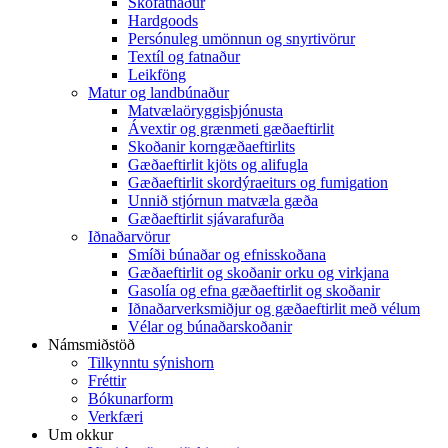
Skófatnaður
Hardgoods
Persónuleg umönnun og snyrtivörur
Textíl og fatnaður
Leikföng
Matur og landbúnaður
Matvælaöryggisþjónusta
Ávextir og grænmeti gæðaeftirlit
Skoðanir korngæðaeftirlits
Gæðaeftirlit kjöts og alifugla
Gæðaeftirlit skordýraeiturs og fumigation
Unnið stjórnun matvæla gæða
Gæðaeftirlit sjávarafurða
Iðnaðarvörur
Smíði búnaðar og efnisskoðana
Gæðaeftirlit og skoðanir orku og virkjana
Gasolía og efna gæðaeftirlit og skoðanir
Iðnaðarverksmiðjur og gæðaeftirlit með vélum
Vélar og búnaðarskoðanir
Námsmiðstöð
Tilkynntu sýnishorn
Fréttir
Bókunarform
Verkfæri
Um okkur