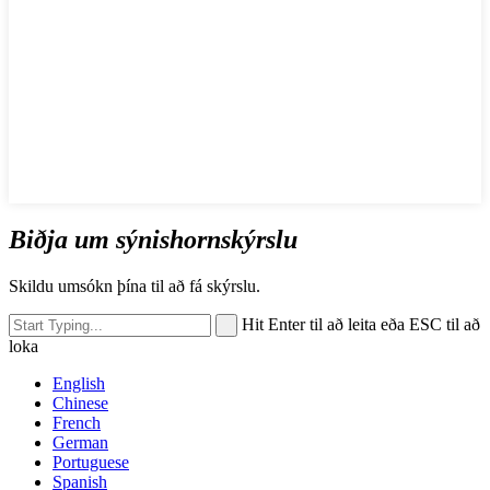
Biðja um sýnishornskýrslu
Skildu umsókn þína til að fá skýrslu.
Hit Enter til að leita eða ESC til að
loka
English
Chinese
French
German
Portuguese
Spanish