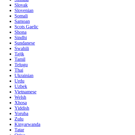
Slovak
Slovenian
Somali
Samoan
Scots Gaelic
Shona
Sindhi
Sundanese
Swahili
Tajik
Tamil
Telugu
Thai
Ukrainian
Urdu
Uzbek
Vietnamese
Welsh
Xhosa
Yiddish
Yoruba
Zulu
Kinyarwanda
Tatar