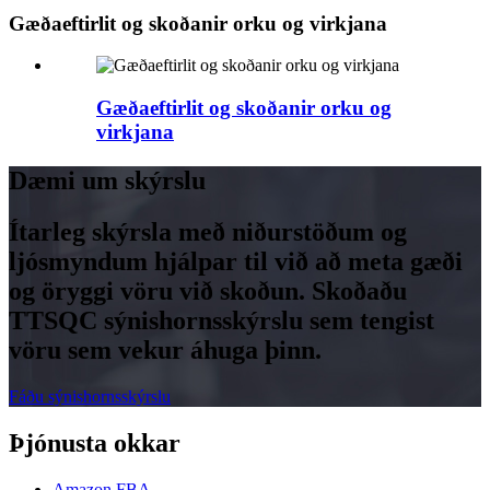
Gæðaeftirlit og skoðanir orku og virkjana
Gæðaeftirlit og skoðanir orku og
virkjana
Dæmi um skýrslu
Ítarleg skýrsla með niðurstöðum og
ljósmyndum hjálpar til við að meta gæði
og öryggi vöru við skoðun. Skoðaðu
TTSQC sýnishornsskýrslu sem tengist
vöru sem vekur áhuga þinn.
Fáðu sýnishornsskýrslu
Þjónusta okkar
Amazon FBA