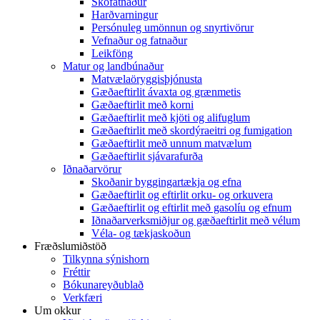
Skófatnaður
Harðvarningur
Persónuleg umönnun og snyrtivörur
Vefnaður og fatnaður
Leikföng
Matur og landbúnaður
Matvælaöryggisþjónusta
Gæðaeftirlit ávaxta og grænmetis
Gæðaeftirlit með korni
Gæðaeftirlit með kjöti og alifuglum
Gæðaeftirlit með skordýraeitri og fumigation
Gæðaeftirlit með unnum matvælum
Gæðaeftirlit sjávarafurða
Iðnaðarvörur
Skoðanir byggingartækja og efna
Gæðaeftirlit og eftirlit orku- og orkuvera
Gæðaeftirlit og eftirlit með gasolíu og efnum
Iðnaðarverksmiðjur og gæðaeftirlit með vélum
Véla- og tækjaskoðun
Fræðslumiðstöð
Tilkynna sýnishorn
Fréttir
Bókunareyðublað
Verkfæri
Um okkur