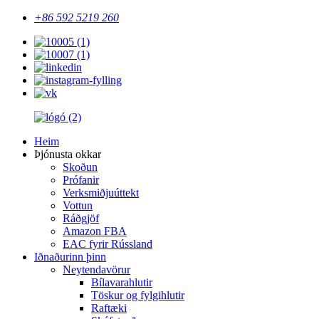
+86 592 5219 260
Heim
Þjónusta okkar
Skoðun
Prófanir
Verksmiðjuúttekt
Vottun
Ráðgjöf
Amazon FBA
EAC fyrir Rússland
Iðnaðurinn þinn
Neytendavörur
Bílavarahlutir
Töskur og fylgihlutir
Raftæki