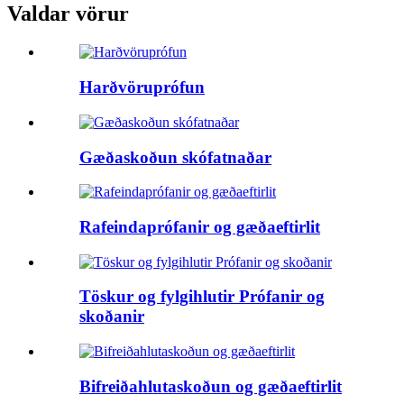
Valdar vörur
Harðvöruprófun
Gæðaskoðun skófatnaðar
Rafeindaprófanir og gæðaeftirlit
Töskur og fylgihlutir Prófanir og
skoðanir
Bifreiðahlutaskoðun og gæðaeftirlit