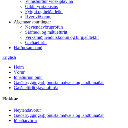
Vitnisburður viðskiptavina
Gildi fyrirtækisins
Fylgni og heiðarleiki
Hver við erum
Algengar spurningar
Neytendavöruprófun
Siðfræði og mútueftirlit
Verksmiðjuendurskoðun og birgjaúttektir
Gæðaeftirlit
Hafðu samband
English
Heim
Vörur
Iðnaðurinn þinn
Gæðatryggingarþjónusta matvæla og landbúnaðar
Gæðaeftirlit sjávarafurða
Flokkar
Neytendavörur
Gæðatryggingarþjónusta matvæla og landbúnaðar
Iðnaðarvörur