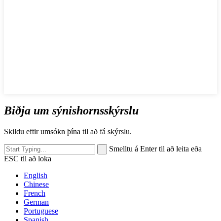
Biðja um sýnishornsskýrslu
Skildu eftir umsókn þína til að fá skýrslu.
Smelltu á Enter til að leita eða
ESC til að loka
English
Chinese
French
German
Portuguese
Spanish