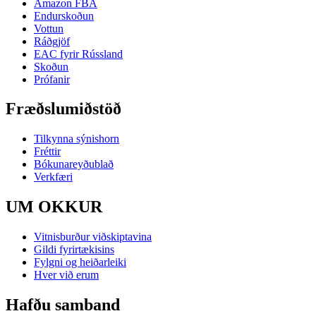
Amazon FBA
Endurskoðun
Vottun
Ráðgjöf
EAC fyrir Rússland
Skoðun
Prófanir
Fræðslumiðstöð
Tilkynna sýnishorn
Fréttir
Bókunareyðublað
Verkfæri
UM OKKUR
Vitnisburður viðskiptavina
Gildi fyrirtækisins
Fylgni og heiðarleiki
Hver við erum
Hafðu samband