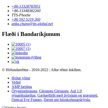
+86-13328783951
+86-13348382260
TTS-Phoebe
+86 592 5219 260
anka.chung@tts-global.net
Flæði í Bandaríkjunum
© Höfundarréttur - 2010-2022 : Allur réttur áskilinn.
Heitar vörur
Veftré
AMP farsíma
Öryggisgleraugu
,
Gleraugu Gleraugu
,
Aql 1.0
sýnatökuáætlun
,
Gæðaeftirlit með ávöxtum og grænmeti
,
Optical Eye Frames
,
Dæmi um hússkoðunarskýrslu
,