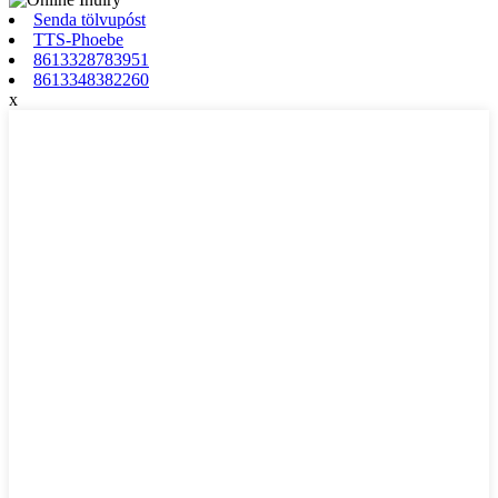
Senda tölvupóst
TTS-Phoebe
8613328783951
8613348382260
x