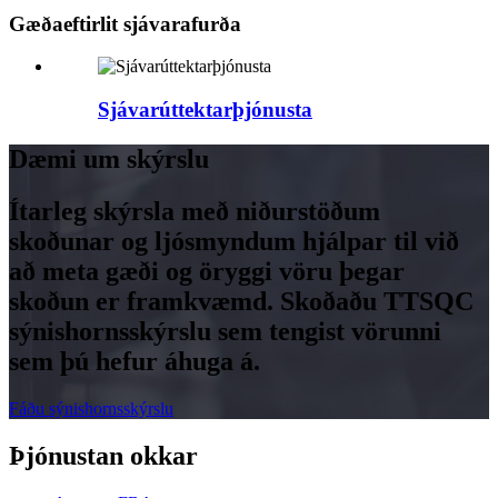
Gæðaeftirlit sjávarafurða
Sjávarúttektarþjónusta
Dæmi um skýrslu
Ítarleg skýrsla með niðurstöðum
skoðunar og ljósmyndum hjálpar til við
að meta gæði og öryggi vöru þegar
skoðun er framkvæmd. Skoðaðu TTSQC
sýnishornsskýrslu sem tengist vörunni
sem þú hefur áhuga á.
Fáðu sýnishornsskýrslu
Þjónustan okkar