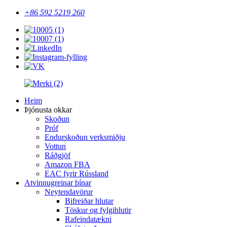
+86 592 5219 260
Heim
Þjónusta okkar
Skoðun
Próf
Endurskoðun verksmiðju
Vottun
Ráðgjöf
Amazon FBA
EAC fyrir Rússland
Atvinnugreinar þínar
Neytendavörur
Bifreiðar hlutar
Töskur og fylgihlutir
Rafeindatækni