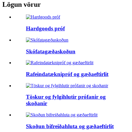
Lögun vörur
Hardgoods próf
Skófatagæðaskoðun
Rafeindatæknipróf og gæðaeftirlit
Töskur og fylgihlutir prófanir og
skoðanir
Skoðun bifreiðahluta og gæðaeftirlit