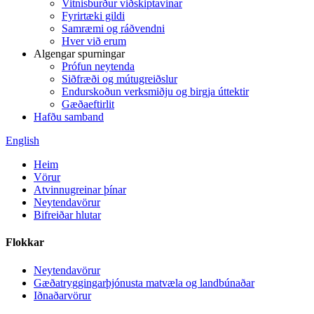
Vitnisburður viðskiptavinar
Fyrirtæki gildi
Samræmi og ráðvendni
Hver við erum
Algengar spurningar
Prófun neytenda
Siðfræði og mútugreiðslur
Endurskoðun verksmiðju og birgja úttektir
Gæðaeftirlit
Hafðu samband
English
Heim
Vörur
Atvinnugreinar þínar
Neytendavörur
Bifreiðar hlutar
Flokkar
Neytendavörur
Gæðatryggingarþjónusta matvæla og landbúnaðar
Iðnaðarvörur