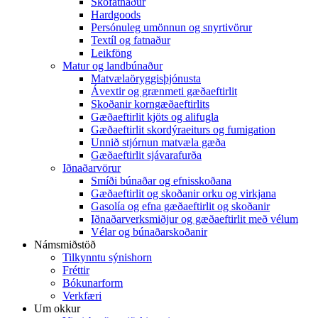
Skófatnaður
Hardgoods
Persónuleg umönnun og snyrtivörur
Textíl og fatnaður
Leikföng
Matur og landbúnaður
Matvælaöryggisþjónusta
Ávextir og grænmeti gæðaeftirlit
Skoðanir korngæðaeftirlits
Gæðaeftirlit kjöts og alifugla
Gæðaeftirlit skordýraeiturs og fumigation
Unnið stjórnun matvæla gæða
Gæðaeftirlit sjávarafurða
Iðnaðarvörur
Smíði búnaðar og efnisskoðana
Gæðaeftirlit og skoðanir orku og virkjana
Gasolía og efna gæðaeftirlit og skoðanir
Iðnaðarverksmiðjur og gæðaeftirlit með vélum
Vélar og búnaðarskoðanir
Námsmiðstöð
Tilkynntu sýnishorn
Fréttir
Bókunarform
Verkfæri
Um okkur