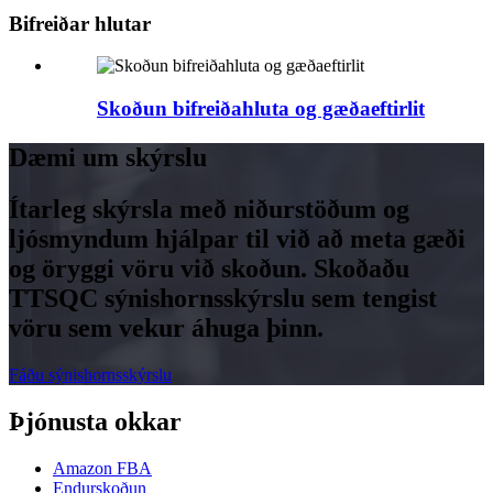
Bifreiðar hlutar
Skoðun bifreiðahluta og gæðaeftirlit
Dæmi um skýrslu
Ítarleg skýrsla með niðurstöðum og
ljósmyndum hjálpar til við að meta gæði
og öryggi vöru við skoðun. Skoðaðu
TTSQC sýnishornsskýrslu sem tengist
vöru sem vekur áhuga þinn.
Fáðu sýnishornsskýrslu
Þjónusta okkar
Amazon FBA
Endurskoðun