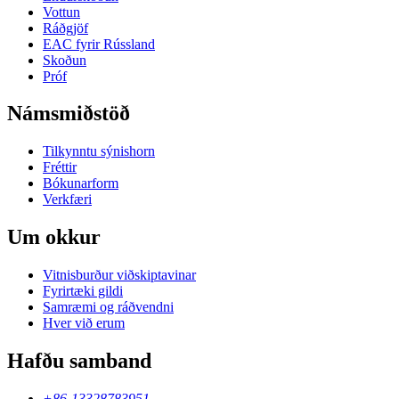
Vottun
Ráðgjöf
EAC fyrir Rússland
Skoðun
Próf
Námsmiðstöð
Tilkynntu sýnishorn
Fréttir
Bókunarform
Verkfæri
Um okkur
Vitnisburður viðskiptavinar
Fyrirtæki gildi
Samræmi og ráðvendni
Hver við erum
Hafðu samband
+86-13328783951