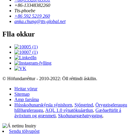
+86-13348382260
Tts-phoebe
+86 592 5219 260
anka.chung@tts-global.net
Flla okkur
© Höfundarréttur - 2010-2022: Öll réttindi áskilin.
Heitar vörur
Sitemap
Amp farsíma
Hússkoðunarskýrsla sýnishorn
,
Sjóngrind
,
Öryggisgleraugu
hlífðargleraugu
,
AQL 1.0 sýnatökuáætlun
,
Gæðaeftirlit á
ávöxtum og grænmeti
,
Skoðunargæðatrygging
,
Sendu tölvupóst