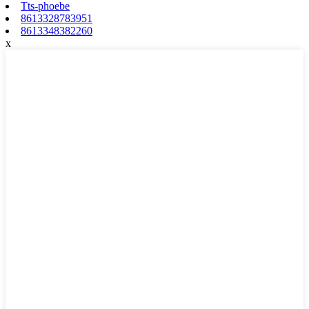
Tts-phoebe
8613328783951
8613348382260
x