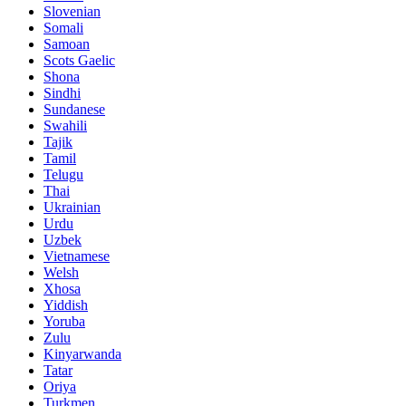
Slovenian
Somali
Samoan
Scots Gaelic
Shona
Sindhi
Sundanese
Swahili
Tajik
Tamil
Telugu
Thai
Ukrainian
Urdu
Uzbek
Vietnamese
Welsh
Xhosa
Yiddish
Yoruba
Zulu
Kinyarwanda
Tatar
Oriya
Turkmen