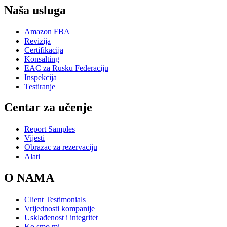
Naša usluga
Amazon FBA
Revizija
Certifikacija
Konsalting
EAC za Rusku Federaciju
Inspekcija
Testiranje
Centar za učenje
Report Samples
Vijesti
Obrazac za rezervaciju
Alati
O NAMA
Client Testimonials
Vrijednosti kompanije
Usklađenost i integritet
Ko smo mi