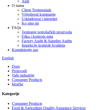
Alati
O nama
Client Testimonials
Vrijednosti kompanije
Usklađenost i integritet
Ko smo mi
FAQs
Testiranje potrošačkih proizvoda
Etika i kontrola mita
Factory Audit & Supplier Audits
Inspekcije kontrole kvaliteta
Kontaktirajte nas
English
Dom
Proizvodi
Vaše industrije
Consumer Products
Igračke
Kategorije
Consumer Products
Food & Agriculture Quality Assurance Services