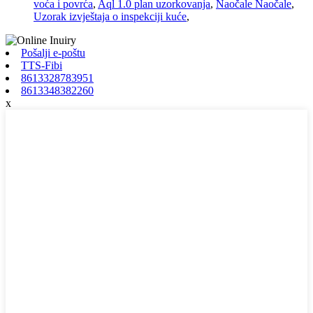
voća i povrća
,
Aql 1.0 plan uzorkovanja
,
Naočale Naočale
,
Uzorak izvještaja o inspekciji kuće
,
Pošalji e-poštu
TTS-Fibi
8613328783951
8613348382260
x