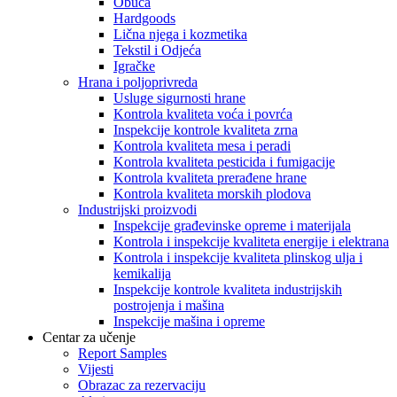
Obuća
Hardgoods
Lična njega i kozmetika
Tekstil i Odjeća
Igračke
Hrana i poljoprivreda
Usluge sigurnosti hrane
Kontrola kvaliteta voća i povrća
Inspekcije kontrole kvaliteta zrna
Kontrola kvaliteta mesa i peradi
Kontrola kvaliteta pesticida i fumigacije
Kontrola kvaliteta prerađene hrane
Kontrola kvaliteta morskih plodova
Industrijski proizvodi
Inspekcije građevinske opreme i materijala
Kontrola i inspekcije kvaliteta energije i elektrana
Kontrola i inspekcije kvaliteta plinskog ulja i
kemikalija
Inspekcije kontrole kvaliteta industrijskih
postrojenja i mašina
Inspekcije mašina i opreme
Centar za učenje
Report Samples
Vijesti
Obrazac za rezervaciju