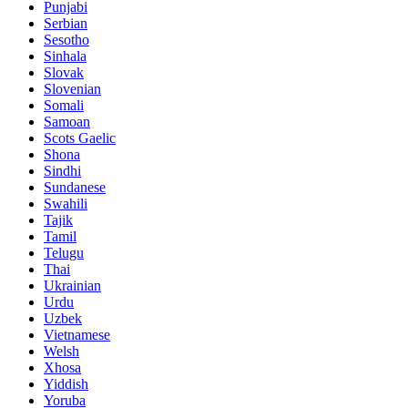
Punjabi
Serbian
Sesotho
Sinhala
Slovak
Slovenian
Somali
Samoan
Scots Gaelic
Shona
Sindhi
Sundanese
Swahili
Tajik
Tamil
Telugu
Thai
Ukrainian
Urdu
Uzbek
Vietnamese
Welsh
Xhosa
Yiddish
Yoruba