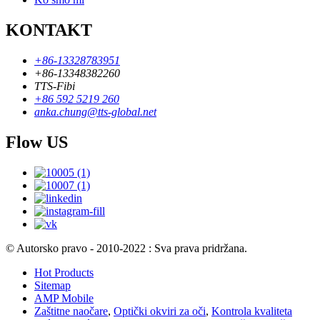
KONTAKT
+86-13328783951
+86-13348382260
TTS-Fibi
+86 592 5219 260
anka.chung@tts-global.net
Flow US
© Autorsko pravo - 2010-2022 : Sva prava pridržana.
Hot Products
Sitemap
AMP Mobile
Zaštitne naočare
,
Optički okviri za oči
,
Kontrola kvaliteta