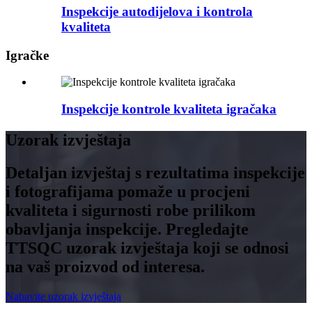
Inspekcije autodijelova i kontrola
kvaliteta
Igračke
Inspekcije kontrole kvaliteta igračaka
Uzorak izvještaja
Detaljan izvještaj s rezultatima inspekcije
i fotografijama pomaže u procjeni
kvaliteta i sigurnosti robe prilikom
obavljanja inspekcije. Pregledajte
TTSQC uzorak izvještaja koji se odnosi
na vaš proizvod od interesa.
Nabavite uzorak izvještaja