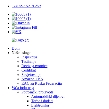
+86 592 5219 260
Dom
Naše usluge
Inspekcija
Testiranje
Revizija tvornice
Certifikat
Savjetovanje
Amazon FBA
EAC za Rusku Federaciju
Vaša industrija
Potrošački proizvodi
Automobilski dijelovi
Torbe i dodaci
Elektronika