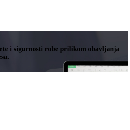
ete i sigurnosti robe prilikom obavljanja
esa.