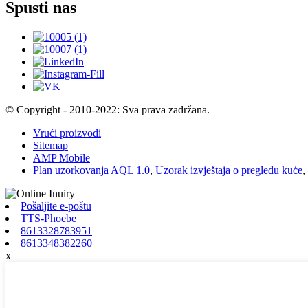
Spusti nas
© Copyright - 2010-2022: Sva prava zadržana.
Vrući proizvodi
Sitemap
AMP Mobile
Plan uzorkovanja AQL 1.0
,
Uzorak izvještaja o pregledu kuće
,
Pošaljite e-poštu
TTS-Phoebe
8613328783951
8613348382260
x