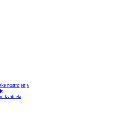
tske postrojenja
je
om kvaliteta