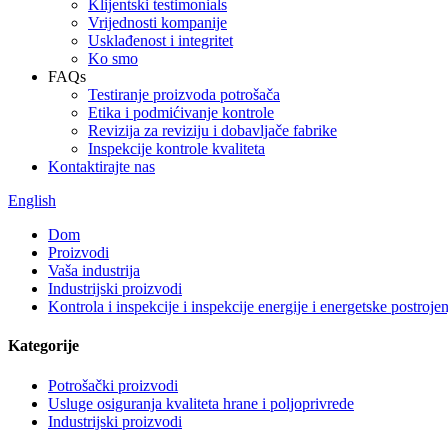
Klijentski testimonials
Vrijednosti kompanije
Usklađenost i integritet
Ko smo
FAQs
Testiranje proizvoda potrošača
Etika i podmićivanje kontrole
Revizija za reviziju i dobavljače fabrike
Inspekcije kontrole kvaliteta
Kontaktirajte nas
English
Dom
Proizvodi
Vaša industrija
Industrijski proizvodi
Kontrola i inspekcije i inspekcije energije i energetske postrojen
Kategorije
Potrošački proizvodi
Usluge osiguranja kvaliteta hrane i poljoprivrede
Industrijski proizvodi