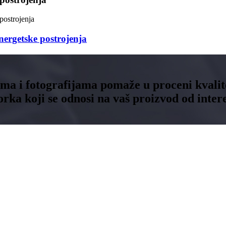
energetske postrojenja
tima i fotografijama pomaže u proceni kvalit
rka koji se odnosi na vaš proizvod od inter