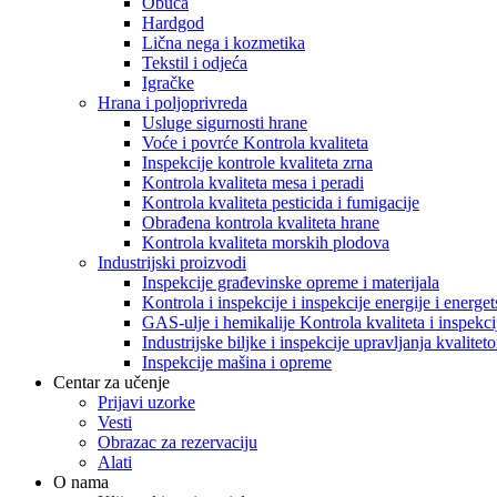
Obuća
Hardgod
Lična nega i kozmetika
Tekstil i odjeća
Igračke
Hrana i poljoprivreda
Usluge sigurnosti hrane
Voće i povrće Kontrola kvaliteta
Inspekcije kontrole kvaliteta zrna
Kontrola kvaliteta mesa i peradi
Kontrola kvaliteta pesticida i fumigacije
Obrađena kontrola kvaliteta hrane
Kontrola kvaliteta morskih plodova
Industrijski proizvodi
Inspekcije građevinske opreme i materijala
Kontrola i inspekcije i inspekcije energije i energe
GAS-ulje i hemikalije Kontrola kvaliteta i inspekci
Industrijske biljke i inspekcije upravljanja kvalitet
Inspekcije mašina i opreme
Centar za učenje
Prijavi uzorke
Vesti
Obrazac za rezervaciju
Alati
O nama