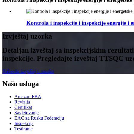
Kontrola i inspekcije i inspekcije energije i 
Izvještaj uzorka
Detaljan izveštaj sa inspekcijskim rezulta
inspekcije. Pregledajte izveštaj TTSQC uzo
Nabavite izvještaj o uzorku
Naša usluga
Amazon FBA
Revizija
Certifikat
Savjetovanje
EAC za Rusku Federaciju
Inspekcija
Testiranje