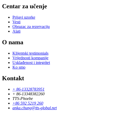
Centar za učenje
Prijavi uzorke
Vesti
Obrazac za rezervaciju
Alati
O nama
Klijentski testimonials
Vrijednosti kompanije
Usklađenost i integritet
Ko smo
Kontakt
+ 86-13328783951
+ 86-13348382260
TTS-Phoebe
+86 592 5219 260
anka.chung@tts-global.net