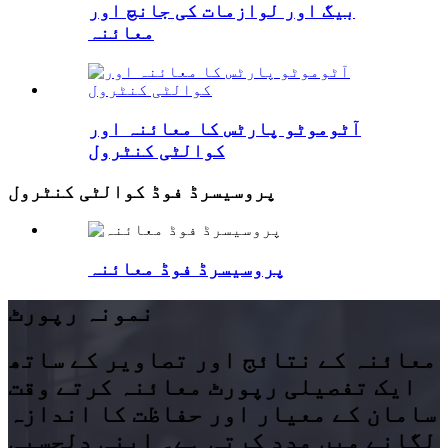
بیگ اور لوازمات کی جانچ اور
معائنہ
آٹوموٹو پارٹس کا معائنہ اور
کوالٹی کنٹرول
پروسیسرڈ فوڈ کوالٹی کنٹرول
پروسیسرڈ فوڈ معائنہ
نمونہ رپورٹ
معائنہ کے نتائج اور تصاویر کے ساتھ
ایک تفصیلی رپورٹ معائنہ کرتے وقت
سامان کے معیار اور حفاظت کا اندازہ
لگانے میں مدد کرتی ہے۔ اپنی دلچسپی