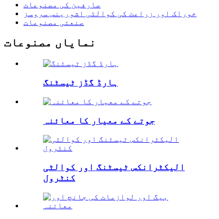
صارفین کی مصنوعات
خوراک اور زراعت کی کوالٹی اشورینس سروسز
صنعتی مصنوعات
نمایاں مصنوعات
ہارڈ گڈز ٹیسٹنگ
جوتے کے معیار کا معائنہ
الیکٹرانکس ٹیسٹنگ اور کوالٹی
کنٹرول