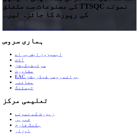
کی مصنوعات سے متعلق TTSQC نمونے
کی رپورٹ کا جائزہ لیں۔
نمونہ رپورٹ حاصل کریں۔
ہماری سروس
ایمیزون ایف بی اے
آڈٹ
سرٹیفیکیشن
مشاورت
EAC برائے روسی فیڈریشن
معائنہ
ٹیسٹنگ
تعلیمی مرکز
رپورٹ کے نمونے
خبریں
بکنگ فارم
اوزار