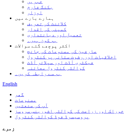
خبریں
بکنگ فارم
اوزار
ہمارے بارے میں
کلائنٹ کی تعریف
کمپنی کی اقدار
تعمیل اور دیانتداری
ہم کون ہیں۔
اکثر پوچھے گئے سوالات
صارفین کی مصنوعات کی جانچ
اخلاقیات اور رشوت ستانی پر کنٹرول
فیکٹری آڈٹ اور سپلائر آڈٹ
کوالٹی کنٹرول معائنہ
ہم سے رابطہ کریں۔
English
گھر
مصنوعات
آپ کی صنعتیں
خوراک اور زراعت کی کوالٹی اشورینس سروسز
پروسیسرڈ فوڈ کوالٹی کنٹرول
زمرے