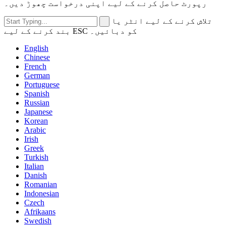
رپورٹ حاصل کرنے کے لیے اپنی درخواست چھوڑ دیں۔
تلاش کرنے کے لیے انٹر یا
بند کرنے کے لیے ESC کو دبائیں۔
English
Chinese
French
German
Portuguese
Spanish
Russian
Japanese
Korean
Arabic
Irish
Greek
Turkish
Italian
Danish
Romanian
Indonesian
Czech
Afrikaans
Swedish