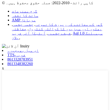
© کاپی رائٹ - 2010-2022: جملہ حقوق محفوظ ہیں۔
گرم مصنوعات
سائٹ کا نقشہ
AMP موبائل
گھر کے معائنے کی رپورٹ کا نمونہ
,
چشمہ چشمہ
,
پھلوں اور سبزیوں کا کوالٹی کنٹرول
,
حفاظتی
Aql 1.0 سیمپلنگ
,
شیشے چشمے۔
,
آپٹیکل آئی فریم
,
پلان
ای میل بھیجیں۔
TTS-فوبی
8613328783951
8613348382260
x