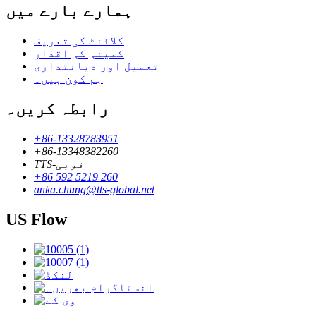
ہمارے بارے میں
کلائنٹ کی تعریف
کمپنی کی اقدار
تعمیل اور دیانتداری
ہم کون ہیں۔
رابطہ کریں۔
+86-13328783951
+86-13348382260
TTS-فوبی
+86 592 5219 260
anka.chung@tts-global.net
US Flow