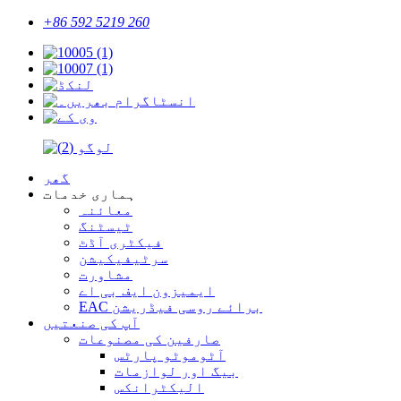
+86 592 5219 260
گھر
ہماری خدمات
معائنہ
ٹیسٹنگ
فیکٹری آڈٹ
سرٹیفیکیشن
مشاورت
ایمیزون ایف بی اے
EAC برائے روسی فیڈریشن
آپ کی صنعتیں
صارفین کی مصنوعات
آٹوموٹو پارٹس
بیگ اور لوازمات
الیکٹرانکس