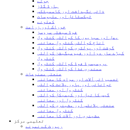
جوتے
ہارڈ گڈز
ذاتی نگہداشت اور کاسمیٹکس
ٹیکسٹائل اور ملبوسات
کھلونے
خوراک اور زراعت
فوڈ سیفٹی سروسز
پھل اور سبزیوں کا کوالٹی کنٹرول
اناج کوالٹی کنٹرول معائنہ
گوشت اور پولٹری کوالٹی کنٹرول
کیڑے مار دوا اور فیومیگیشن کوالٹی
کنٹرول
پروسیسرڈ فوڈ کوالٹی کنٹرول
سمندری غذا کوالٹی کنٹرول
صنعتی مصنوعات
تعمیراتی آلات اور مواد کا معائنہ
توانائی اور پاور پلانٹ کوالٹی
کنٹرول اور معائنہ
گیس کا تیل اور کیمیکل کوالٹی
کنٹرول اور معائنہ
صنعتی پلانٹس اور مشینری کوالٹی
کنٹرول معائنہ
مشینری اور آلات کا معائنہ
تعلیمی مرکز
رپورٹ کے نمونے