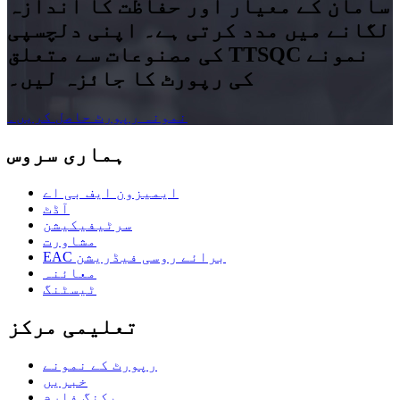
سامان کے معیار اور حفاظت کا اندازہ
لگانے میں مدد کرتی ہے۔ اپنی دلچسپی
کی مصنوعات سے متعلق TTSQC نمونے
کی رپورٹ کا جائزہ لیں۔
نمونہ رپورٹ حاصل کریں۔
ہماری سروس
ایمیزون ایف بی اے
آڈٹ
سرٹیفیکیشن
مشاورت
EAC برائے روسی فیڈریشن
معائنہ
ٹیسٹنگ
تعلیمی مرکز
رپورٹ کے نمونے
خبریں
بکنگ فارم