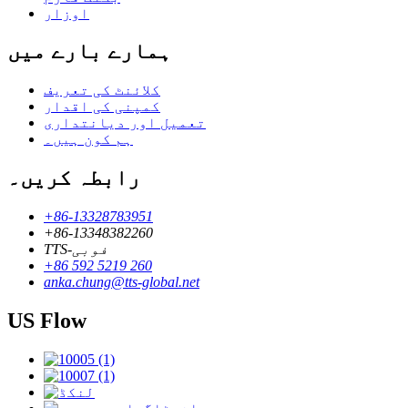
اوزار
ہمارے بارے میں
کلائنٹ کی تعریف
کمپنی کی اقدار
تعمیل اور دیانتداری
ہم کون ہیں۔
رابطہ کریں۔
+86-13328783951
+86-13348382260
TTS-فوبی
+86 592 5219 260
anka.chung@tts-global.net
US Flow