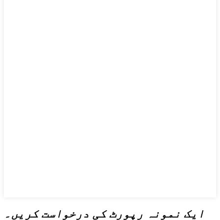
ایک نمونہ رپورٹ کی درخواست کریں۔