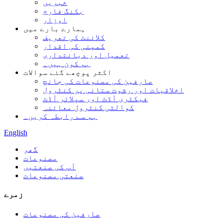
خبریں
بکنگ فارم
اوزار
ہمارے بارے میں
کلائنٹ کی تعریف
کمپنی کی اقدار
تعمیل اور دیانتداری
ہم کون ہیں۔
اکثر پوچھے گئے سوالات
صارفین کی مصنوعات کی جانچ
اخلاقیات اور رشوت ستانی پر کنٹرول
فیکٹری آڈٹ اور سپلائر آڈٹ
کوالٹی کنٹرول معائنہ
ہم سے رابطہ کریں۔
English
گھر
مصنوعات
آپ کی صنعتیں
صنعتی مصنوعات
زمرے
صارفین کی مصنوعات