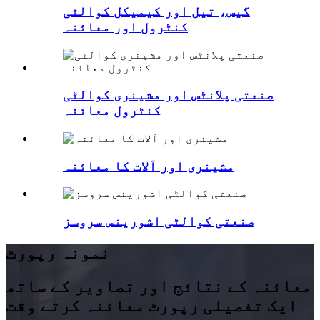
گیس، تیل اور کیمیکل کوالٹی
کنٹرول اور معائنہ
صنعتی پلانٹس اور مشینری کوالٹی
کنٹرول معائنہ
مشینری اور آلات کا معائنہ
صنعتی کوالٹی اشورینس سروسز
نمونہ رپورٹ
معائنہ کے نتائج اور تصاویر کے ساتھ
ایک تفصیلی رپورٹ معائنہ کرتے وقت