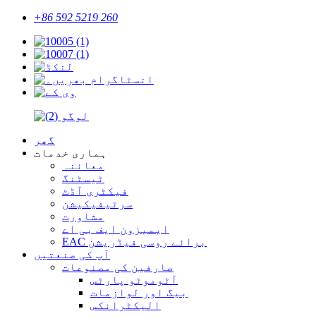
+86 592 5219 260
گھر
ہماری خدمات
معائنہ
ٹیسٹنگ
فیکٹری آڈٹ
سرٹیفیکیشن
مشاورت
ایمیزون ایف بی اے
EAC برائے روسی فیڈریشن
آپ کی صنعتیں
صارفین کی مصنوعات
آٹوموٹو پارٹس
بیگ اور لوازمات
الیکٹرانکس