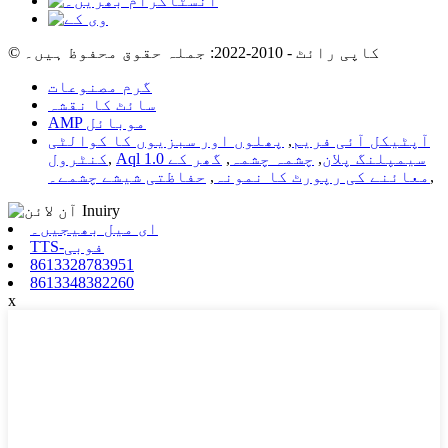
© کاپی رائٹ - 2010-2022: جملہ حقوق محفوظ ہیں۔
گرم مصنوعات
سائٹ کا نقشہ
AMP موبائل
آپٹیکل آئی فریم
,
پھلوں اور سبزیوں کا کوالٹی
Aql 1.0 سیمپلنگ پلان
,
چشمہ چشمہ
,
گھر کے
,
کنٹرول
,
معائنے کی رپورٹ کا نمونہ
,
حفاظتی شیشے چشمے۔
ای میل بھیجیں۔
TTS-فوبی
8613328783951
8613348382260
x