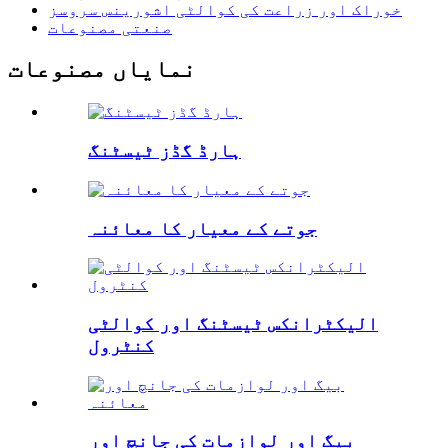
خوراک اور زراعت کی کوالٹی اشورینس سروسز
صنعتی مصنوعات
نمایاں مصنوعات
ہارڈ گڈز ٹیسٹنگ
جوتے کے معیار کا معائنہ
الیکٹرانکس ٹیسٹنگ اور کوالٹی
کنٹرول
بیگ اور لوازمات کی جانچ اور