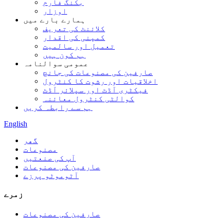
بکنگ فارم
اوزار
ہمارے بارے میں
کلائنٹ کی تعریف
کمپنی کی اقدار
تعمیل اور سالمیت
ہم کون ہیں
عمومی سوالنامہ
صارفین کی مصنوعات کی جانچ
اخلاقیات اور رشوت کا کنٹرول
فیکٹری آڈٹ اور سپلائر آڈٹ
کوالٹی کنٹرول معائنہ
ہم سے رابطہ کریں
English
گھر
مصنوعات
آپ کی صنعتیں
صارفین کی مصنوعات
آٹوموٹو پرزے
زمرے
صارفین کی مصنوعات