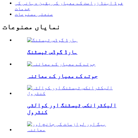
فوڈ اینڈ زراعت کے معیار کی یقین دہانی کی
خدمات
صنعتی مصنوعات
نمایاں مصنوعات
ہارڈ گوڈس ٹیسٹنگ
جوتے کے معیار کے معائنہ
الیکٹرانکس ٹیسٹنگ اور کوالٹی
کنٹرول