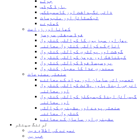
جوتے
ہارڈ گوڈس
ذاتی نگہداشت اور کاسمیٹکس
ٹیکسٹائل اور ملبوسات
کھلونے
کھانا اور زراعت
فوڈ سیفٹی سروسز
پھل اور سبزیوں کا کوالٹی کنٹرول
اناج کے کوالٹی کنٹرول معائنہ
گوشت اور پولٹری کوالٹی کنٹرول
کیٹناشک اور دومن کوالٹی کنٹرول
پروسیسڈ فوڈ کوالٹی کنٹرول
سمندری غذا کا معیار کنٹرول
صنعتی مصنوعات
تعمیراتی سامان اور مواد کے معائنے
انرجی اینڈ پاور پلانٹ کوالٹی کنٹرول
اور معائنہ
گیس آئل اینڈ کیمیکلز کوالٹی کنٹرول
اور معائنہ
صنعتی پودے اور مشینری کوالٹی
کنٹرول معائنہ
مشینری اور سامان کے معائنے
لرننگ سینٹر
نمونے کی اطلاع دیں
خبریں