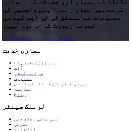
سامان کے معیار اور حفاظت کا اندازہ
کرنے میں معاون ہے۔ اپنی دلچسپی کی
مصنوعات سے متعلق ٹی ٹی ایس کیو سی
نمونہ رپورٹ کا جائزہ لیں۔
ایک نمونہ کی رپورٹ حاصل کریں
ہماری خدمت
ایمیزون ایف بی اے
آڈٹ
سرٹیفیکیشن
مشاورت
روسی فیڈریشن کے لئے ای اے سی
معائنہ
جانچ
لرننگ سینٹر
نمونے کی اطلاع دیں
خبریں
بکنگ فارم