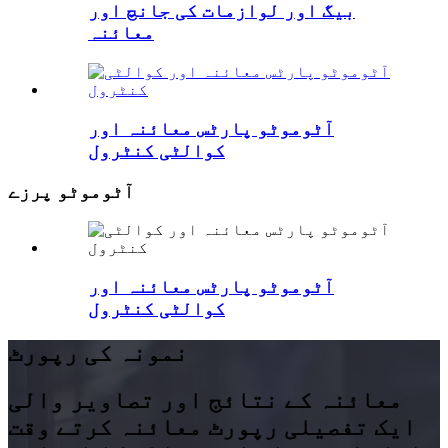
بیگ اور لوازمات کی جانچ اور
معائنہ
آٹوموٹو پارٹس معائنہ اور
کوالٹی کنٹرول
آٹوموٹو پرزے
آٹوموٹو پارٹس معائنہ اور
کوالٹی کنٹرول
نمونہ کی رپورٹ
معائنہ کے نتائج اور تصاویر والی
ایک تفصیلی رپورٹ معائنہ کرتے وقت