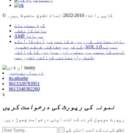
© کاپی رائٹ - 2010-2022: تمام حقوق محفوظ ہیں۔
گرم مصنوعات
سائٹ کا نقشہ
AMP موبائل
ہاؤس معائنہ کی رپورٹ کا نمونہ
,
آپٹیکل آنکھ
AQL 1.0 نمونے
,
کے فریم
,
حفاظتی شیشے چشمیں
لینے کا منصوبہ
,
پھلوں اور سبزیوں کا کوالٹی
,
کنٹرول
,
معائنہ کوالٹی اشورینس
ای میل بھیجیں
tts-phoebe
8613328783951
8613348382260
x
نمونہ کی رپورٹ کی درخواست کریں
رپورٹ موصول کرنے کے لئے اپنی درخواست چھوڑ دیں۔
تلاش کرنے کے لئے انٹر کو