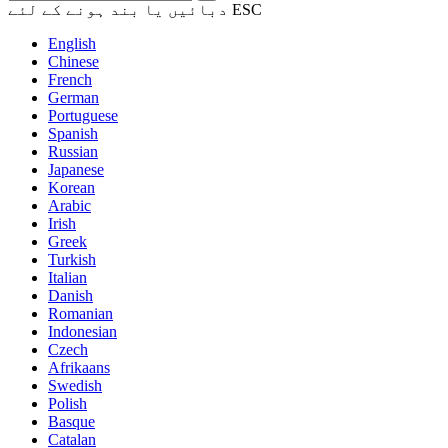
دبائیں یا بند ہونے کے لئے ESC
English
Chinese
French
German
Portuguese
Spanish
Russian
Japanese
Korean
Arabic
Irish
Greek
Turkish
Italian
Danish
Romanian
Indonesian
Czech
Afrikaans
Swedish
Polish
Basque
Catalan