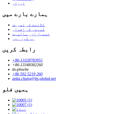
اوزار
ہمارے بارے میں
کلائنٹ کی تعریف
کمپنی کی اقدار
تعمیل اور سالمیت
ہم کون ہیں
رابطہ کریں
+86-13328783951
+86-13348382260
tts-phoebe
+86 592 5219 260
anka.chung@tts-global.net
ہمیں فلو