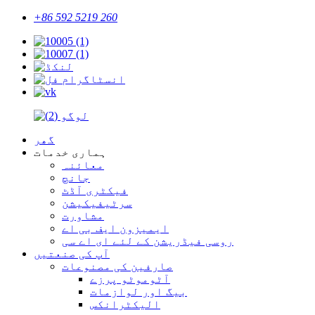
+86 592 5219 260
گھر
ہماری خدمات
معائنہ
جانچ
فیکٹری آڈٹ
سرٹیفیکیشن
مشاورت
ایمیزون ایف بی اے
روسی فیڈریشن کے لئے ای اے سی
آپ کی صنعتیں
صارفین کی مصنوعات
آٹوموٹو پرزے
بیگ اور لوازمات
الیکٹرانکس