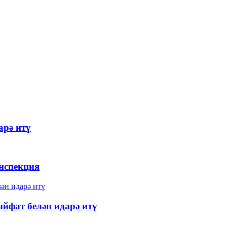
арә итү
инспекция
йфат белән идарә итү