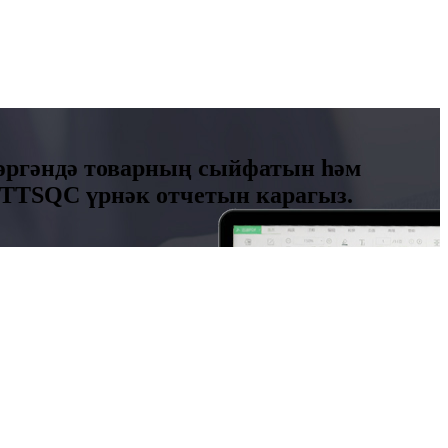
кәргәндә товарның сыйфатын һәм
 TTSQC үрнәк отчетын карагыз.