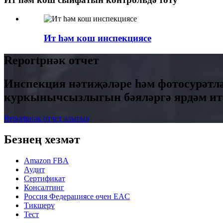
Ит һәм кош инспекциясе
Reportрнәк отчет
Инспекция нәтиҗәләре һәм фотосурәтл
куркынычсызлыгын бәяләргә ярдәм итә
Reportрнәк отчет алыгыз
Безнең хезмәт
Amazon FBA
Аудит
Сертификат
Консалтинг
Россия Федерациясе өчен EAC
Тикшерү
Тест