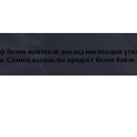
әр белән җентекле доклад инспекция үт
. Сезнең кызыклы продукт белән бәйле