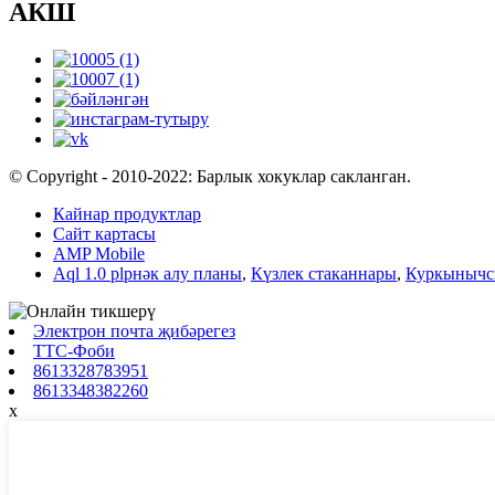
АКШ
© Copyright - 2010-2022: Барлык хокуклар сакланган.
Кайнар продуктлар
Сайт картасы
AMP Mobile
Aql 1.0 plрнәк алу планы
,
Күзлек стаканнары
,
Куркынычс
Электрон почта җибәрегез
ТТС-Фоби
8613328783951
8613348382260
x