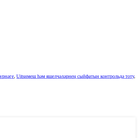
үрнәге
,
Uitsимеш һәм яшелчәләрнең сыйфатын контрольдә тоту
,