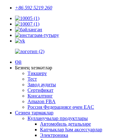
+86 592 5219 260
Өй
Безнең хезмәтләр
Тикшерү
Тест
Завод аудиты
Сертификат
Консалтинг
Amazon FBA
Россия Федерациясе өчен EAC
Сезнең тармаклар
Кулланучылар продуктлары
Автомобиль детальләре
Капчыклар һәм аксессуарлар
Электроника