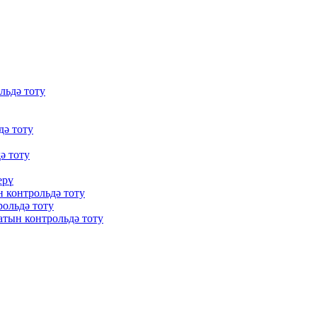
льдә тоту
дә тоту
ә тоту
ерү
 контрольдә тоту
ольдә тоту
тын контрольдә тоту