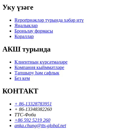
Уку үзәге
Reportрнәкләр турында хәбәр итү
Яңалыклар
Броньлау формасы
Кораллар
АКШ турында
Клиентның күрсәтмәләре
Компания кыйммәтләре
Тапшыру һәм сафлык
Без кем
КОНТАКТ
+ 86-13328783951
+ 86-13348382260
ТТС-Фоби
+86 592 5219 260
anka.chung@tts-global.net