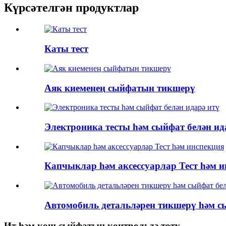
Күрсәтелгән продуктлар
Каты тест
Аяк киеменең сыйфатын тикшерү
Электроника тесты һәм сыйфат белән ид
Капчыклар һәм аксессуарлар Тест һәм 
Автомобиль детальләрен тикшерү һәм сы
Ит һәм кош сыйфатын контрольдә тоту