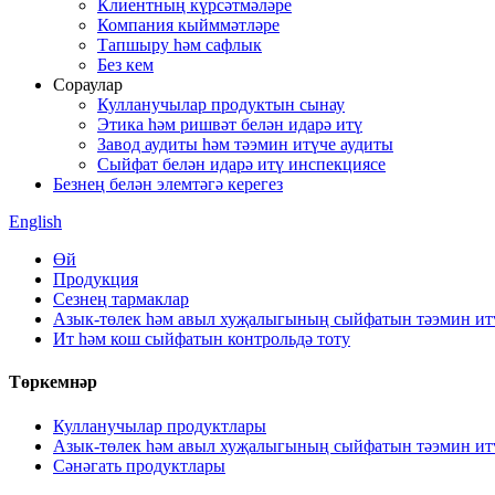
Клиентның күрсәтмәләре
Компания кыйммәтләре
Тапшыру һәм сафлык
Без кем
Сораулар
Кулланучылар продуктын сынау
Этика һәм ришвәт белән идарә итү
Завод аудиты һәм тәэмин итүче аудиты
Сыйфат белән идарә итү инспекциясе
Безнең белән элемтәгә керегез
English
Өй
Продукция
Сезнең тармаклар
Азык-төлек һәм авыл хуҗалыгының сыйфатын тәэмин итү
Ит һәм кош сыйфатын контрольдә тоту
Төркемнәр
Кулланучылар продуктлары
Азык-төлек һәм авыл хуҗалыгының сыйфатын тәэмин итү
Сәнәгать продуктлары