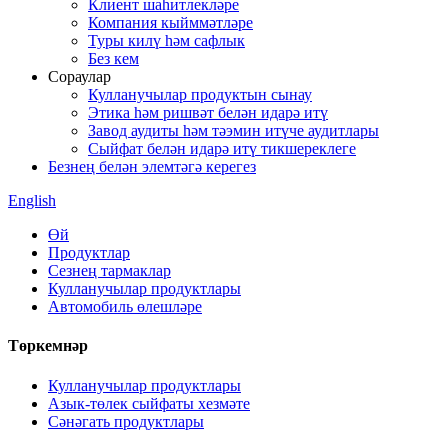
Клиент шаһитлекләре
Компания кыйммәтләре
Туры килү һәм сафлык
Без кем
Сораулар
Кулланучылар продуктын сынау
Этика һәм ришвәт белән идарә итү
Завод аудиты һәм тәэмин итүче аудитлары
Сыйфат белән идарә итү тикшереклеге
Безнең белән элемтәгә керегез
English
Өй
Продуктлар
Сезнең тармаклар
Кулланучылар продуктлары
Автомобиль өлешләре
Төркемнәр
Кулланучылар продуктлары
Азык-төлек сыйфаты хезмәте
Сәнәгать продуктлары