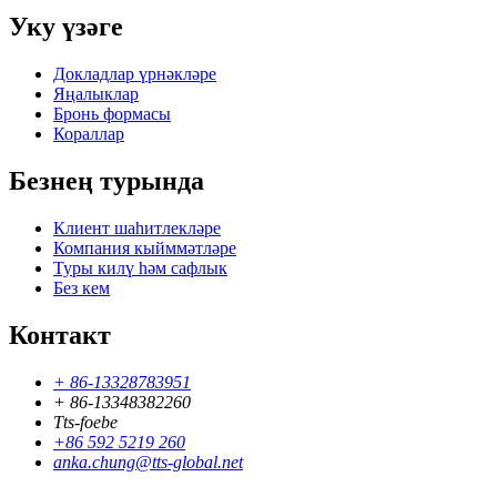
Уку үзәге
Докладлар үрнәкләре
Яңалыклар
Бронь формасы
Кораллар
Безнең турында
Клиент шаһитлекләре
Компания кыйммәтләре
Туры килү һәм сафлык
Без кем
Контакт
+ 86-13328783951
+ 86-13348382260
Tts-foebe
+86 592 5219 260
anka.chung@tts-global.net