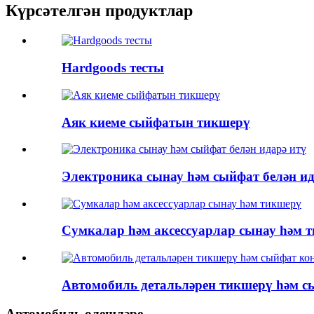
Күрсәтелгән продуктлар
Hardgoods тесты
Аяк киеме сыйфатын тикшерү
Электроника сынау һәм сыйфат белән ид
Сумкалар һәм аксессуарлар сынау һәм 
Автомобиль детальләрен тикшерү һәм с
Автомобиль өлешләре