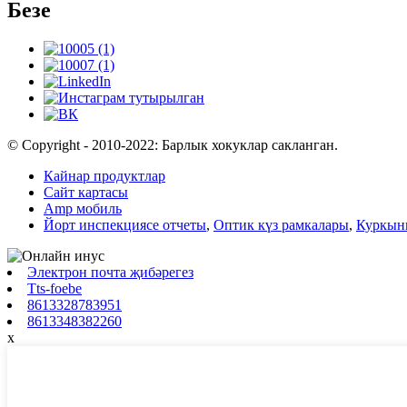
Безе
© Copyright - 2010-2022: Барлык хокуклар сакланган.
Кайнар продуктлар
Сайт картасы
Amp мобиль
Йорт инспекциясе отчеты
,
Оптик күз рамкалары
,
Куркын
Электрон почта җибәрегез
Tts-foebe
8613328783951
8613348382260
x