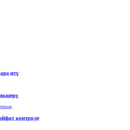
арә итү
тикшерү
ыйфат контроле