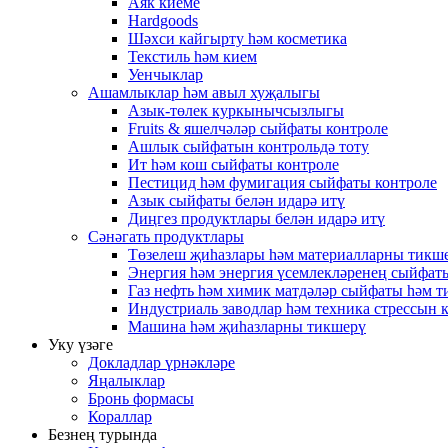
Аяк киеме
Hardgoods
Шәхси кайгырту һәм косметика
Текстиль һәм кием
Уенчыклар
Ашамлыклар һәм авыл хуҗалыгы
Азык-төлек куркынычсызлыгы
Fruits & яшелчәләр сыйфаты контроле
Ашлык сыйфатын контрольдә тоту
Ит һәм кош сыйфаты контроле
Пестицид һәм фумигация сыйфаты контроле
Азык сыйфаты белән идарә итү
Диңгез продуктлары белән идарә итү
Сәнәгать продуктлары
Төзелеш җиһазлары һәм материалларны тикш
Энергия һәм энергия үсемлекләренең сыйфат
Газ нефть һәм химик матдәләр сыйфаты һәм 
Индустриаль заводлар һәм техника стрессын к
Машина һәм җиһазларны тикшерү
Уку үзәге
Докладлар үрнәкләре
Яңалыклар
Бронь формасы
Кораллар
Безнең турында