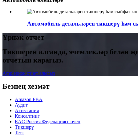
Автомобиль детальләрен тикшерү һәм с
Үрнәк отчет
Тикшерен алганда, эчемлекләр белән җ
отчетын карагыз.
Ampleрнәк отчет алыгыз
Безнең хезмәт
Amazon FBA
Аудит
Аттестация
Консалтинг
EAC Россия Федерациясе өчен
Тикшерү
Тест