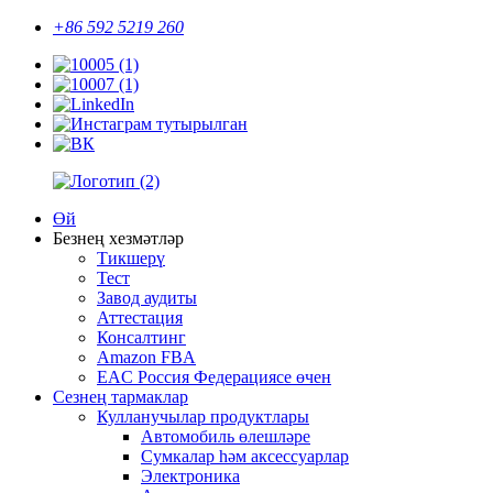
+86 592 5219 260
Өй
Безнең хезмәтләр
Тикшерү
Тест
Завод аудиты
Аттестация
Консалтинг
Amazon FBA
EAC Россия Федерациясе өчен
Сезнең тармаклар
Кулланучылар продуктлары
Автомобиль өлешләре
Сумкалар һәм аксессуарлар
Электроника