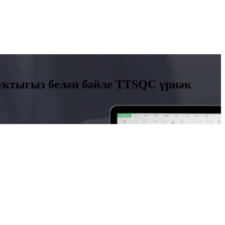
дуктыгыз белән бәйле TTSQC үрнәк