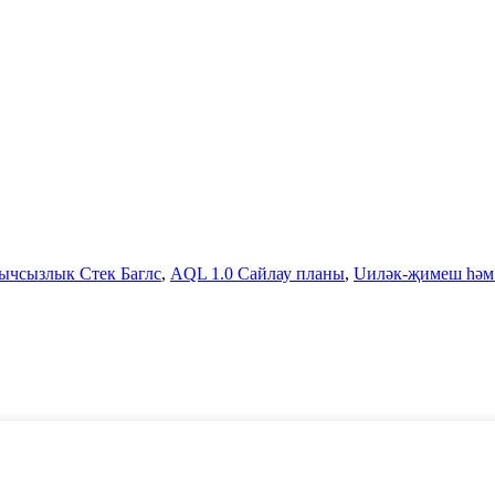
ычсызлык Стек Баглс
,
AQL 1.0 Сайлау планы
,
Uиләк-җимеш һәм 