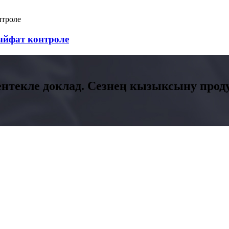
ыйфат контроле
ентекле доклад. Сезнең кызыксыну про