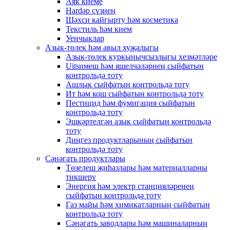
Аяк киеме
Hardәр сүзнең
Шәхси кайгырту һәм косметика
Текстиль һәм кием
Уенчыклар
Азык-төлек һәм авыл хуҗалыгы
Азык-төлек куркынычсызлыгы хезмәтләре
Uitsимеш һәм яшелчәләрнең сыйфатын
контрольдә тоту
Ашлык сыйфатын контрольдә тоту
Ит һәм кош сыйфатын контрольдә тоту
Пестицид һәм фумигация сыйфатын
контрольдә тоту
Эшкәртелгән азык сыйфатын контрольдә
тоту
Диңгез продуктларының сыйфатын
контрольдә тоту
Сәнәгать продуктлары
Төзелеш җиһазлары һәм материалларны
тикшерү
Энергия һәм электр станцияләренең
сыйфатын контрольдә тоту
Газ майы һәм химикатларның сыйфатын
контрольдә тоту
Сәнәгать заводлары һәм машиналарның