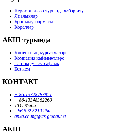
Reportрнәкләр турында хәбәр итү
Яңалыклар
Броньлау формасы
Кораллар
АКШ турында
Клиентның күрсәтмәләре
Компания кыйммәтләре
Тапшыру һәм сафлык
Без кем
КОНТАКТ
+ 86-13328783951
+ 86-13348382260
ТТС-Фоби
+86 592 5219 260
anka.chung@tts-global.net
АКШ