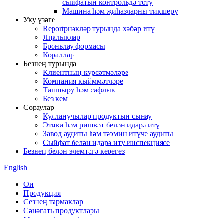
сыйфатын контрольдә тоту
Машина һәм җиһазларны тикшерү
Уку үзәге
Reportрнәкләр турында хәбәр итү
Яңалыклар
Броньлау формасы
Кораллар
Безнең турында
Клиентның күрсәтмәләре
Компания кыйммәтләре
Тапшыру һәм сафлык
Без кем
Сораулар
Кулланучылар продуктын сынау
Этика һәм ришвәт белән идарә итү
Завод аудиты һәм тәэмин итүче аудиты
Сыйфат белән идарә итү инспекциясе
Безнең белән элемтәгә керегез
English
Өй
Продукция
Сезнең тармаклар
Сәнәгать продуктлары