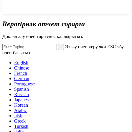
Reportрнәк отчет сорарга
Доклад алу өчен гаризаны калдырыгыз.
Эзләү өчен керү яки ESC ябу
өчен басыгыз
English
Chinese
French
German
Portuguese
Spanish
Russian
Japanese
Korean
Arabic
Irish
Greek
Turkish
Italian