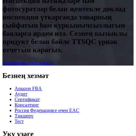
Инспекция нәтиҗәләре һәм
фотосурәтләр белән җентекле доклад
инспекция үткәргәндә товарның
сыйфатын һәм куркынычсызлыгын
бәяләргә ярдәм итә. Сезнең кызыклы
продукт белән бәйле TTSQC үрнәк
отчетын карагыз.
Reportрнәк отчет алыгыз
Безнең хезмәт
Amazon FBA
Аудит
Сертификат
Консалтинг
Россия Федерациясе өчен EAC
Тикшерү
Тест
Уку үзәге