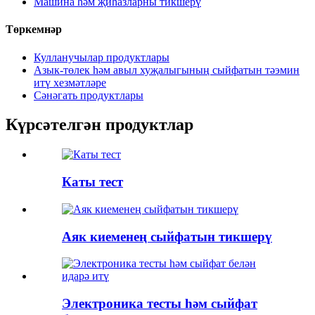
Машина һәм җиһазларны тикшерү
Төркемнәр
Кулланучылар продуктлары
Азык-төлек һәм авыл хуҗалыгының сыйфатын тәэмин
итү хезмәтләре
Сәнәгать продуктлары
Күрсәтелгән продуктлар
Каты тест
Аяк киеменең сыйфатын тикшерү
Электроника тесты һәм сыйфат