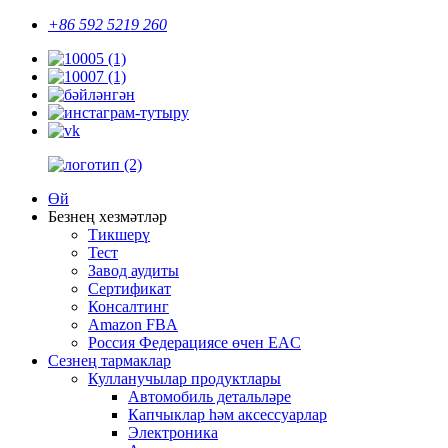
+86 592 5219 260
Өй
Безнең хезмәтләр
Тикшерү
Тест
Завод аудиты
Сертификат
Консалтинг
Amazon FBA
Россия Федерациясе өчен EAC
Сезнең тармаклар
Кулланучылар продуктлары
Автомобиль детальләре
Капчыклар һәм аксессуарлар
Электроника