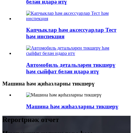
белән идарә итү
Капчыклар һәм аксессуарлар Тест
һәм инспекция
Автомобиль детальләрен тикшерү
һәм сыйфат белән идарә итү
Машина һәм җиһазларны тикшерү
Машина һәм җиһазларны тикшерү
Reportрнәк отчет