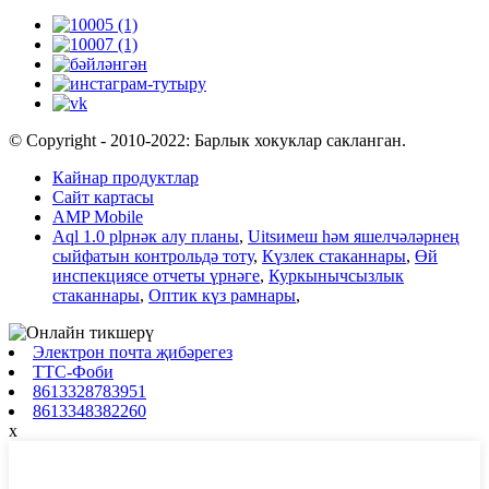
© Copyright - 2010-2022: Барлык хокуклар сакланган.
Кайнар продуктлар
Сайт картасы
AMP Mobile
Aql 1.0 plрнәк алу планы
,
Uitsимеш һәм яшелчәләрнең
сыйфатын контрольдә тоту
,
Күзлек стаканнары
,
Өй
инспекциясе отчеты үрнәге
,
Куркынычсызлык
стаканнары
,
Оптик күз рамнары
,
Электрон почта җибәрегез
ТТС-Фоби
8613328783951
8613348382260
x