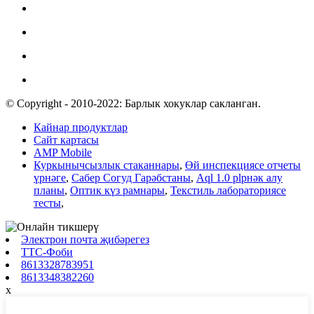
© Copyright - 2010-2022: Барлык хокуклар сакланган.
Кайнар продуктлар
Сайт картасы
AMP Mobile
Куркынычсызлык стаканнары
,
Өй инспекциясе отчеты
үрнәге
,
Сабер Согуд Гарәбстаны
,
Aql 1.0 plрнәк алу
планы
,
Оптик күз рамнары
,
Текстиль лабораториясе
тесты
,
Электрон почта җибәрегез
ТТС-Фоби
8613328783951
8613348382260
x