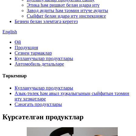
Этика һәм ришвәт белән идарә итү
Завод аудиты һәм тәэмин итүче аудиты
Сыйфат белән идарә итү инспекциясе
Безнең белән элемтәгә керегез
English
Өй
Продукция
Сезнең тармаклар
Кулланучылар продуктлары
Автомобиль детальләре
Төркемнәр
Кулланучылар продуктлары
Азык-төлек һәм авыл хуҗалыгының сыйфатын тәэмин
итү хезмәтләре
Сәнәгать продуктлары
Күрсәтелгән продуктлар