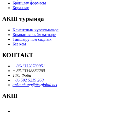
Броньлау формасы
Кораллар
АКШ турында
Клиентның күрсәтмәләре
Компания кыйммәтләре
Тапшыру һәм сафлык
Без кем
КОНТАКТ
+ 86-13328783951
+ 86-13348382260
ТТС-Фоби
+86 592 5219 260
anka.chung@tts-global.net
АКШ