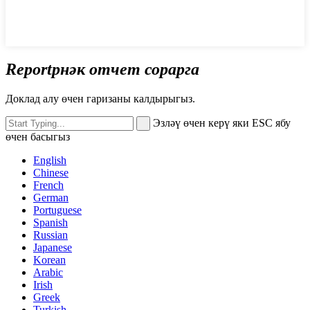
Reportрнәк отчет сорарга
Доклад алу өчен гаризаны калдырыгыз.
Эзләү өчен керү яки ESC ябу
өчен басыгыз
English
Chinese
French
German
Portuguese
Spanish
Russian
Japanese
Korean
Arabic
Irish
Greek
Turkish