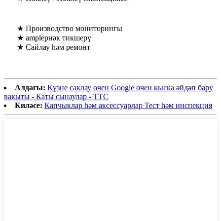
★ Производство мониторингы
★ ampleрнәк тикшерү
★ Сайлау һәм ремонт
Алдагы:
Күзне саклау өчен Google өчен кыска әйдәп бару
вакыты - Каты сынаулар - ТТС
Киләсе:
Капчыклар һәм аксессуарлар Тест һәм инспекция