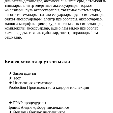
Двигатель детальләре, автомобиль интерьеры, автомобиль
тышлары, электр энергиясе аксессуарлары, тормоз
җиһазлары, руль аксессуарлары, тәгәрмәч системалары,
вагон системалары, тән аксессуарлары, руль системалары,
сәяхәт аксессуарлары, электр приборлары, аксессуарлар,
машина модификациясе, куркынычсызлык системалары,
комплекслы аксессуарлар, аудио һәм видео приборлар,
химик ярдәм, техник җиһазлар, электр кораллары һәм
башкалар.
Безнең хезмәтләр үз эченә ала
★ Завод аудиты
★ Тест
★ Инспекция хезмәтләре
Production Производствога кадәрге инспекция
★ PPAP процедурасы
Ipment Алдан җибәрү инспекциясе
★ Йөкләү / Йөкләү инспекциясе