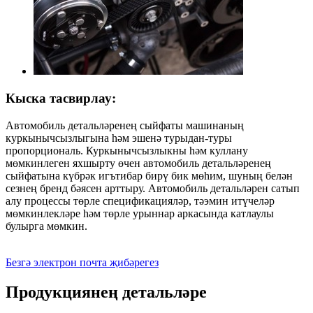
Кыска тасвирлау:
Автомобиль детальләренең сыйфаты машинаның
куркынычсызлыгына һәм эшенә турыдан-туры
пропорциональ. Куркынычсызлыкны һәм куллану
мөмкинлеген яхшырту өчен автомобиль детальләренең
сыйфатына күбрәк игътибар бирү бик мөһим, шуның белән
сезнең бренд бәясен арттыру. Автомобиль детальләрен сатып
алу процессы төрле спецификацияләр, тәэмин итүчеләр
мөмкинлекләре һәм төрле урыннар аркасында катлаулы
булырга мөмкин.
Безгә электрон почта җибәрегез
Продукциянең детальләре