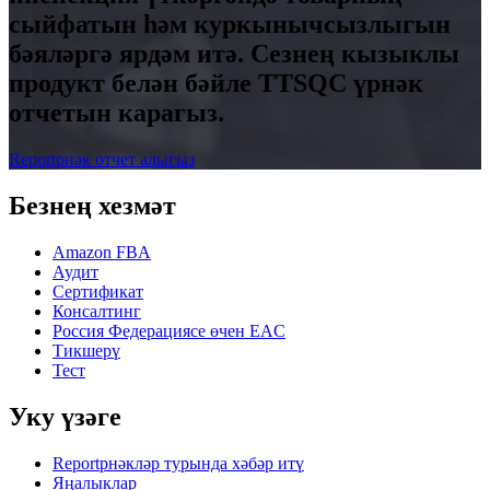
сыйфатын һәм куркынычсызлыгын
бәяләргә ярдәм итә. Сезнең кызыклы
продукт белән бәйле TTSQC үрнәк
отчетын карагыз.
Reportрнәк отчет алыгыз
Безнең хезмәт
Amazon FBA
Аудит
Сертификат
Консалтинг
Россия Федерациясе өчен EAC
Тикшерү
Тест
Уку үзәге
Reportрнәкләр турында хәбәр итү
Яңалыклар