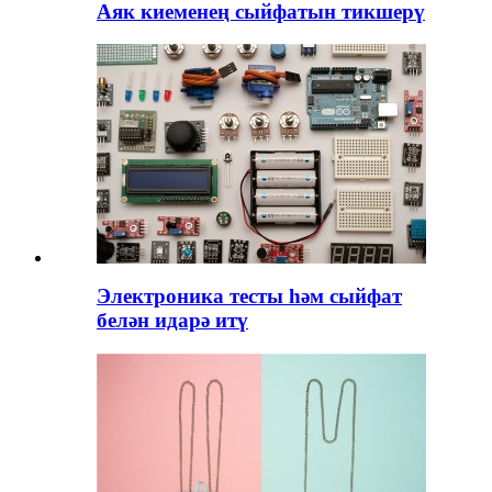
Аяк киеменең сыйфатын тикшерү
Электроника тесты һәм сыйфат
белән идарә итү