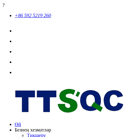
?
+86 592 5219 260
Өй
Безнең хезмәтләр
Тикшерү