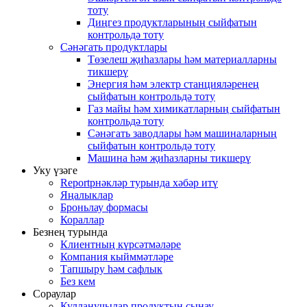
тоту
Диңгез продуктларының сыйфатын
контрольдә тоту
Сәнәгать продуктлары
Төзелеш җиһазлары һәм материалларны
тикшерү
Энергия һәм электр станцияләренең
сыйфатын контрольдә тоту
Газ майы һәм химикатларның сыйфатын
контрольдә тоту
Сәнәгать заводлары һәм машиналарның
сыйфатын контрольдә тоту
Машина һәм җиһазларны тикшерү
Уку үзәге
Reportрнәкләр турында хәбәр итү
Яңалыклар
Броньлау формасы
Кораллар
Безнең турында
Клиентның күрсәтмәләре
Компания кыйммәтләре
Тапшыру һәм сафлык
Без кем
Сораулар
Кулланучылар продуктын сынау