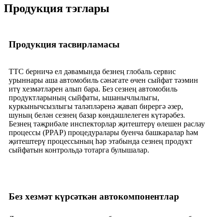
Продукция тэглары
Продукция тасвирламасы
ТТС берничә ел дәвамында безнең глобаль сервис
урыннары аша автомобиль сәнәгате өчен сыйфат тәэмин
итү хезмәтләрен алып бара. Без сезнең автомобиль
продуктларының сыйфаты, ышанычлылыгы,
куркынычсызлыгы таләпләренә җавап бирергә әзер,
шуның белән сезнең базар көндәшлелеген күтәрәбез.
Безнең тәҗрибәле инспекторлар җитештерү өлешен раслау
процессы (PPAP) процедуралары буенча башкаралар һәм
җитештерү процессының һәр этабында сезнең продукт
сыйфатын контрольдә тотарга булышалар.
Без хезмәт күрсәткән автокомпонентлар