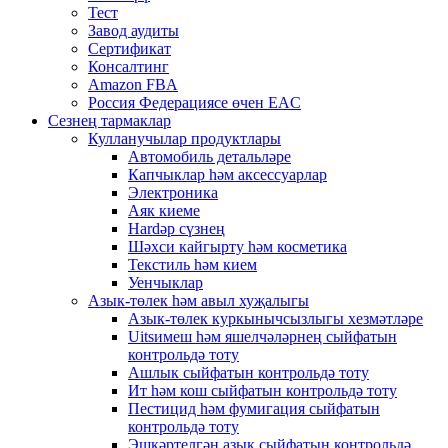
Тест
Завод аудиты
Сертификат
Консалтинг
Amazon FBA
Россия Федерациясе өчен EAC
Сезнең тармаклар
Кулланучылар продуктлары
Автомобиль детальләре
Капчыклар һәм аксессуарлар
Электроника
Аяк киеме
Hardәр сүзнең
Шәхси кайгырту һәм косметика
Текстиль һәм кием
Уенчыклар
Азык-төлек һәм авыл хуҗалыгы
Азык-төлек куркынычсызлыгы хезмәтләре
Uitsимеш һәм яшелчәләрнең сыйфатын
контрольдә тоту
Ашлык сыйфатын контрольдә тоту
Ит һәм кош сыйфатын контрольдә тоту
Пестицид һәм фумигация сыйфатын
контрольдә тоту
Эшкәртелгән азык сыйфатын контрольдә