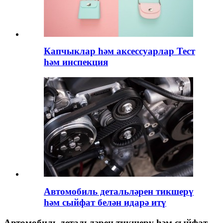
Капчыклар һәм аксессуарлар Тест
һәм инспекция
Автомобиль детальләрен тикшерү
һәм сыйфат белән идарә итү
Автомобиль детальләрен тикшерү һәм сыйфат