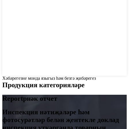
Хәбәрегезне монда языгыз һәм безгә җибәрегез
Продукция категорияләре
Reportрнәк отчет
Инспекция нәтиҗәләре һәм
фотосурәтләр белән җентекле доклад
инспекция үткәргәндә товарның