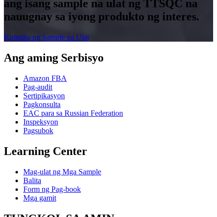
ang isang sample na ulat ng TTSQC na
nauugnay sa iyong produkto ng interes.
Kumuha ng Sample na Ulat
Ang aming Serbisyo
Amazon FBA
Pag-audit
Sertipikasyon
Pagkonsulta
EAC para sa Russian Federation
Inspeksyon
Pagsubok
Learning Center
Mag-ulat ng Mga Sample
Balita
Form ng Pag-book
Mga gamit