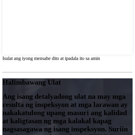
Isulat ang iyong mensahe dito at ipadala ito sa amin
Halimbawang Ulat
Ang isang detalyadong ulat na may mga
resulta ng inspeksyon at mga larawan ay
nakakatulong upang masuri ang kalidad
at kaligtasan ng mga kalakal kapag
nagsasagawa ng isang inspeksyon. Suriin