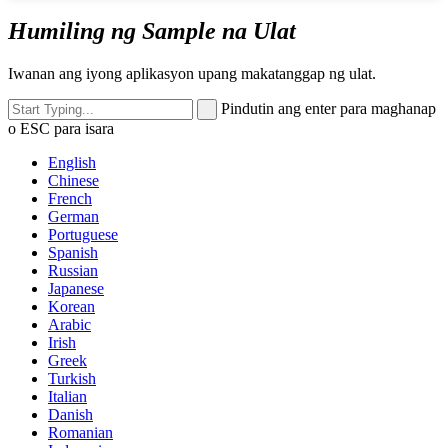
Humiling ng Sample na Ulat
Iwanan ang iyong aplikasyon upang makatanggap ng ulat.
Pindutin ang enter para maghanap
o ESC para isara
English
Chinese
French
German
Portuguese
Spanish
Russian
Japanese
Korean
Arabic
Irish
Greek
Turkish
Italian
Danish
Romanian