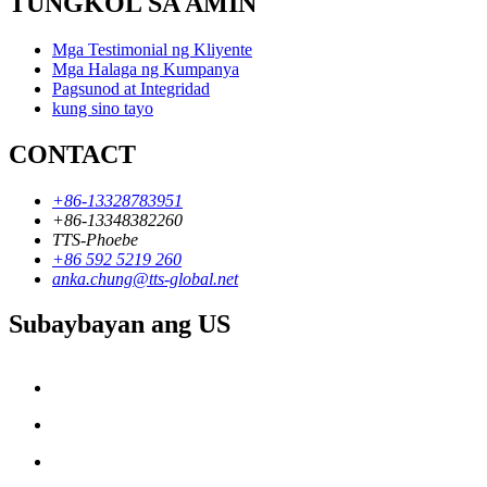
TUNGKOL SA AMIN
Mga Testimonial ng Kliyente
Mga Halaga ng Kumpanya
Pagsunod at Integridad
kung sino tayo
CONTACT
+86-13328783951
+86-13348382260
TTS-Phoebe
+86 592 5219 260
anka.chung@tts-global.net
Subaybayan ang US