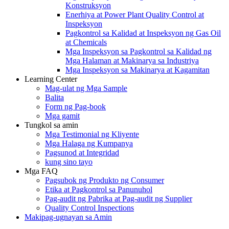
Konstruksyon
Enerhiya at Power Plant Quality Control at
Inspeksyon
Pagkontrol sa Kalidad at Inspeksyon ng Gas Oil
at Chemicals
Mga Inspeksyon sa Pagkontrol sa Kalidad ng
Mga Halaman at Makinarya sa Industriya
Mga Inspeksyon sa Makinarya at Kagamitan
Learning Center
Mag-ulat ng Mga Sample
Balita
Form ng Pag-book
Mga gamit
Tungkol sa amin
Mga Testimonial ng Kliyente
Mga Halaga ng Kumpanya
Pagsunod at Integridad
kung sino tayo
Mga FAQ
Pagsubok ng Produkto ng Consumer
Etika at Pagkontrol sa Panunuhol
Pag-audit ng Pabrika at Pag-audit ng Supplier
Quality Control Inspections
Makipag-ugnayan sa Amin