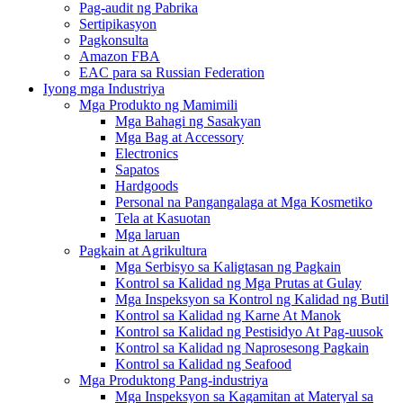
Pag-audit ng Pabrika
Sertipikasyon
Pagkonsulta
Amazon FBA
EAC para sa Russian Federation
Iyong mga Industriya
Mga Produkto ng Mamimili
Mga Bahagi ng Sasakyan
Mga Bag at Accessory
Electronics
Sapatos
Hardgoods
Personal na Pangangalaga at Mga Kosmetiko
Tela at Kasuotan
Mga laruan
Pagkain at Agrikultura
Mga Serbisyo sa Kaligtasan ng Pagkain
Kontrol sa Kalidad ng Mga Prutas at Gulay
Mga Inspeksyon sa Kontrol ng Kalidad ng Butil
Kontrol sa Kalidad ng Karne At Manok
Kontrol sa Kalidad ng Pestisidyo At Pag-uusok
Kontrol sa Kalidad ng Naprosesong Pagkain
Kontrol sa Kalidad ng Seafood
Mga Produktong Pang-industriya
Mga Inspeksyon sa Kagamitan at Materyal sa