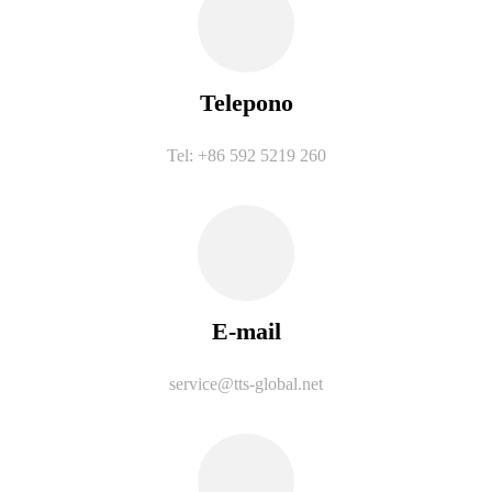
Telepono
Tel: +86 592 5219 260
E-mail
service@tts-global.net