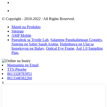
© Copyright - 2010-2022 : All Rights Reserved.
Mainit na Produkto
Sitemap
AMP Mobile
Pagsubok sa Textile Lab
,
Salaming Pangkaligtasan Goggles
,
Sistema ng Saber Saudi Arabia
,
Halimbawa ng Ulat sa
Inspeksyon ng Bahay
,
Optical Eye Frame
,
Aql 1.0 Sampling
Plan
,
Magpadala ng Email
TTS-Phoebe
8613328783951
8613348382260
x