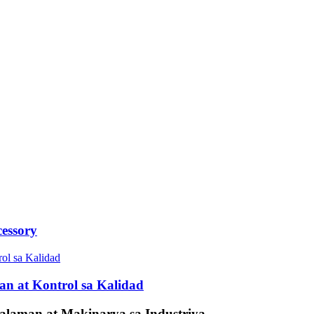
essory
n at Kontrol sa Kalidad
alaman at Makinarya sa Industriya