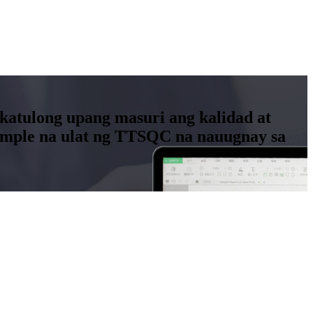
katulong upang masuri ang kalidad at
sample na ulat ng TTSQC na nauugnay sa