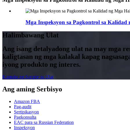
Mga Inspeksyon sa Pagkontrol sa Kalidad
Halimbawang Ulat
Ang isang detalyadong ulat na may mga re
kaligtasan ng mga kalakal kapag nagsasag
iyong produkto ng interes.
Kumuha ng Sample na Ulat
Ang aming Serbisyo
Amazon FBA
Pag-audit
Sertipikasyon
Pagkonsulta
EAC para sa Russian Federation
Inspeksyon