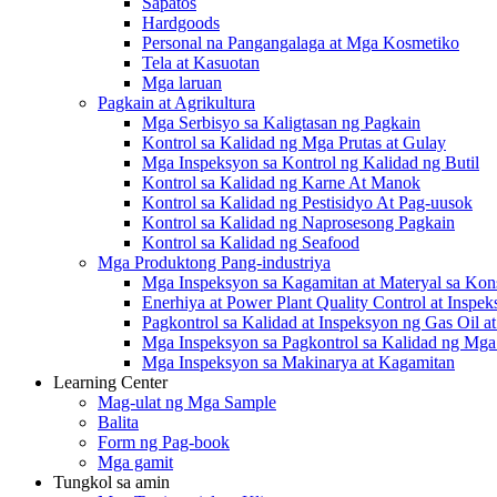
Sapatos
Hardgoods
Personal na Pangangalaga at Mga Kosmetiko
Tela at Kasuotan
Mga laruan
Pagkain at Agrikultura
Mga Serbisyo sa Kaligtasan ng Pagkain
Kontrol sa Kalidad ng Mga Prutas at Gulay
Mga Inspeksyon sa Kontrol ng Kalidad ng Butil
Kontrol sa Kalidad ng Karne At Manok
Kontrol sa Kalidad ng Pestisidyo At Pag-uusok
Kontrol sa Kalidad ng Naprosesong Pagkain
Kontrol sa Kalidad ng Seafood
Mga Produktong Pang-industriya
Mga Inspeksyon sa Kagamitan at Materyal sa Kon
Enerhiya at Power Plant Quality Control at Inspe
Pagkontrol sa Kalidad at Inspeksyon ng Gas Oil a
Mga Inspeksyon sa Pagkontrol sa Kalidad ng Mga 
Mga Inspeksyon sa Makinarya at Kagamitan
Learning Center
Mag-ulat ng Mga Sample
Balita
Form ng Pag-book
Mga gamit
Tungkol sa amin