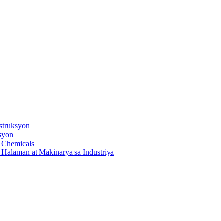
struksyon
ksyon
t Chemicals
Halaman at Makinarya sa Industriya