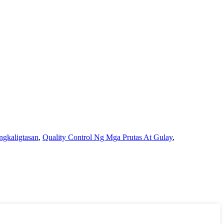
gkaligtasan
,
Quality Control Ng Mga Prutas At Gulay
,