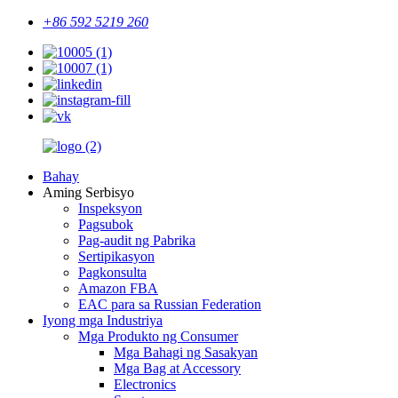
+86 592 5219 260
Bahay
Aming Serbisyo
Inspeksyon
Pagsubok
Pag-audit ng Pabrika
Sertipikasyon
Pagkonsulta
Amazon FBA
EAC para sa Russian Federation
Iyong mga Industriya
Mga Produkto ng Consumer
Mga Bahagi ng Sasakyan
Mga Bag at Accessory
Electronics