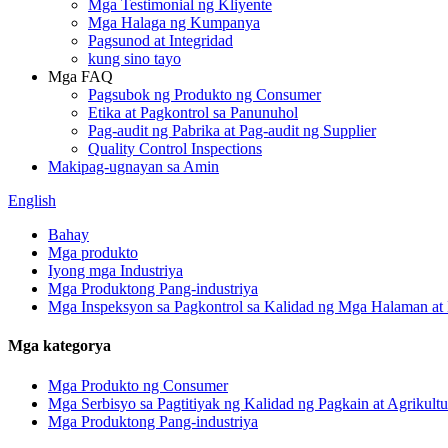
Mga Testimonial ng Kliyente
Mga Halaga ng Kumpanya
Pagsunod at Integridad
kung sino tayo
Mga FAQ
Pagsubok ng Produkto ng Consumer
Etika at Pagkontrol sa Panunuhol
Pag-audit ng Pabrika at Pag-audit ng Supplier
Quality Control Inspections
Makipag-ugnayan sa Amin
English
Bahay
Mga produkto
Iyong mga Industriya
Mga Produktong Pang-industriya
Mga Inspeksyon sa Pagkontrol sa Kalidad ng Mga Halaman at 
Mga kategorya
Mga Produkto ng Consumer
Mga Serbisyo sa Pagtitiyak ng Kalidad ng Pagkain at Agrikultu
Mga Produktong Pang-industriya