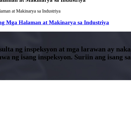
 ng Mga Halaman at Makinarya sa Industriya
sulta ng inspeksyon at mga larawan ay naka
awa ng isang inspeksyon. Suriin ang isang 