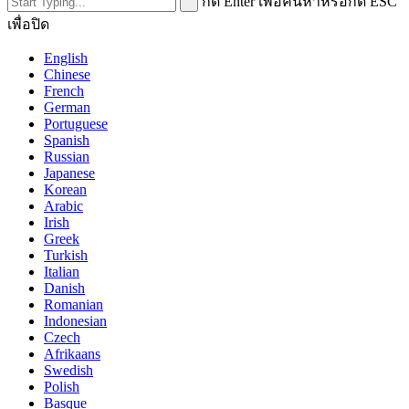
กด Enter เพื่อค้นหาหรือกด ESC
เพื่อปิด
English
Chinese
French
German
Portuguese
Spanish
Russian
Japanese
Korean
Arabic
Irish
Greek
Turkish
Italian
Danish
Romanian
Indonesian
Czech
Afrikaans
Swedish
Polish
Basque