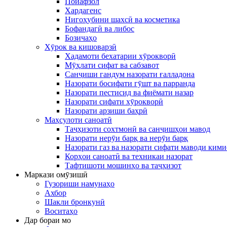
Пойафзол
Хардагенс
Нигоҳубини шахсӣ ва косметика
Бофандагӣ ва либос
Бозичаҳо
Хӯрок ва кишоварзӣ
Хадамоти бехатарии хӯрокворӣ
Мӯҳлати сифат ва сабзавот
Санҷиши гандум назорати ғалладона
Назорати босифати гӯшт ва парранда
Назорати пестисид ва фиёмати назар
Назорати сифати хӯрокворӣ
Назорати арзиши баҳрӣ
Маҳсулоти саноатӣ
Таҷҳизоти сохтмонӣ ва санҷишҳои мавод
Назорати нерӯи барқ ​​ва нерӯи барқ
Назорати газ ва назорати сифати маводи ким
Корҳои саноатӣ ва техникаи назорат
Тафтишоти мошинҳо ва таҷҳизот
Маркази омӯзишӣ
Гузориши намунаҳо
Ахбор
Шакли бронкунӣ
Воситаҳо
Дар бораи мо