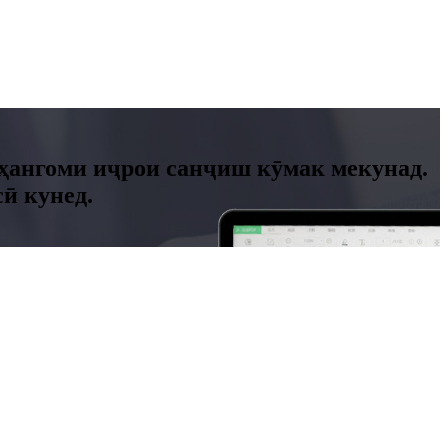
ӣ ҳангоми иҷрои санҷиш кӯмак мекунад.
ӣ кунед.