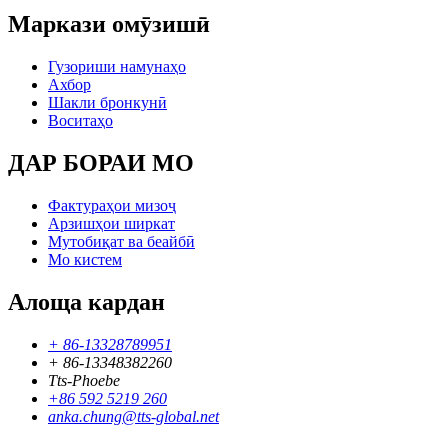
Маркази омӯзишӣ
Гузориши намунаҳо
Ахбор
Шакли бронкунӣ
Воситаҳо
ДАР БОРАИ МО
Фактураҳои мизоҷ
Арзишҳои ширкат
Мутобиқат ва беайбӣ
Мо кистем
Алоща кардан
+ 86-13328789951
+ 86-13348382260
Tts-Phoebe
+86 592 5219 260
anka.chung@tts-global.net