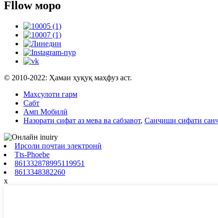
Fllow моро
© 2010-2022: Ҳамаи ҳуқуқ маҳфуз аст.
Маҳсулоти гарм
Сабт
Амп Мобилӣ
Назорати сифат аз мева ва сабзавот
,
Санҷиши сифати сан
Ирсоли почтаи электронӣ
Tts-Phoebe
861332878995119951
8613348382260
x