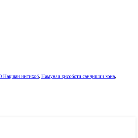
0 Нақшаи интихоб
,
Намунаи ҳисоботи санҷишии хона
,