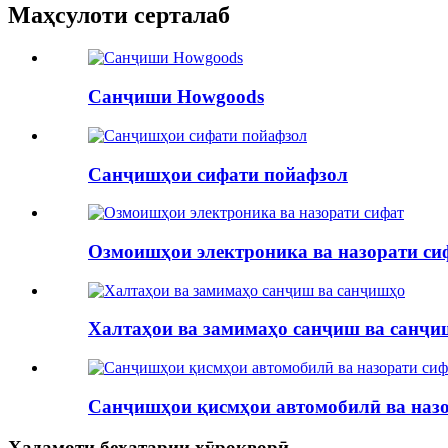
Маҳсулоти серталаб
Санҷиши Howgoods
Санҷишҳои сифати пойафзол
Озмоишҳои электроника ва назорати си
Халтаҳои ва замимаҳо санҷиш ва санҷи
Санҷишҳои қисмҳои автомобилӣ ва назо
Хадамоти бехатарии хӯрокворӣ