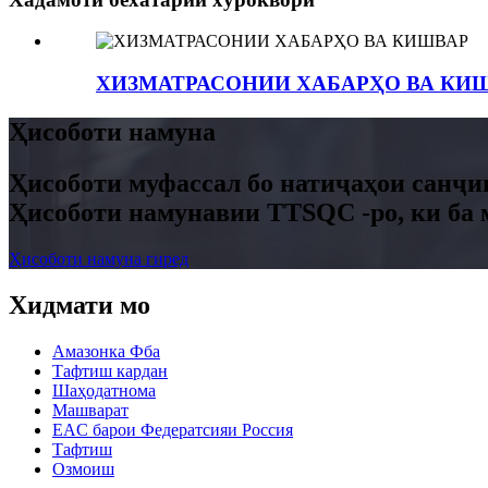
ХИЗМАТРАСОНИИ ХАБАРҲО ВА КИ
Ҳисоботи намуна
Ҳисоботи муфассал бо натиҷаҳои санҷиш
Ҳисоботи намунавии TTSQC -ро, ки ба м
Ҳисоботи намуна гиред
Хидмати мо
Амазонка Фба
Тафтиш кардан
Шаҳодатнома
Машварат
EAC барои Федератсияи Россия
Тафтиш
Озмоиш