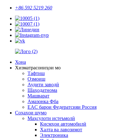
+86 592 5219 260
Хона
Хизматрасониҳои мо
Тафтиш
Озмоиш
Аудити заводӣ
Шаҳодатнома
Машварат
Амазонка Фба
EAC барои Федератсияи Россия
Соҳаҳои шумо
Маҳсулоти истеъмолӣ
Қисмҳои автомобилӣ
Халта ва лавозимот
Электроника