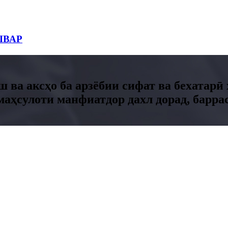
ШВАР
 ва аксҳо ба арзёбии сифат ва бехатар
аҳсулоти манфиатдор дахл дорад, баррас