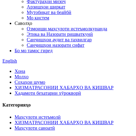
Фактураҳои мизоҷ
Арзишҳои ширкат
Мутобиқат ва беайбӣ
Мо кистем
Саволҳо
Озмоиши маҳсулоти истеъмолкунанда
Этика ва Назорати ришваткунӣ
Санҷишҳои аудит ва таҳвилгар
Санҷишҳои назорати сифат
Бо мо тамос гиред
English
Хона
Молҳо
Соҳаҳои шумо
ХИЗМАТРАСОНИИ ХАБАРҲО ВА КИШВАР
Хадамоти бехатарии хӯрокворӣ
Категорияҳо
Маҳсулоти истеъмолӣ
ХИЗМАТРАСОНИИ ХАБАРҲО ВА КИШВАР
Маҳсулоти саноатӣ