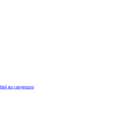
иёвӣ ва санҷишҳо