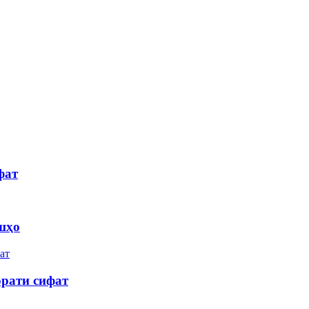
фат
шҳо
рати сифат