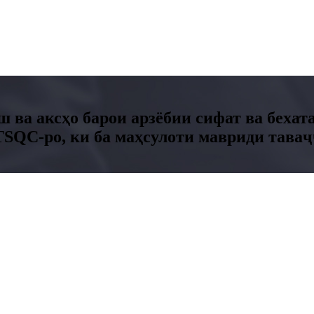
ш ва аксҳо барои арзёбии сифат ва беха
SQC-ро, ки ба маҳсулоти мавриди таваҷҷ