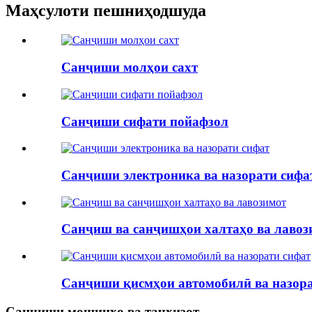
Маҳсулоти пешниҳодшуда
Санҷиши молҳои сахт
Санҷиши сифати пойафзол
Санҷиши электроника ва назорати сифа
Санҷиш ва санҷишҳои халтаҳо ва лавоз
Санҷиши қисмҳои автомобилӣ ва назора
Санҷиши мошинҳо ва таҷҳизот