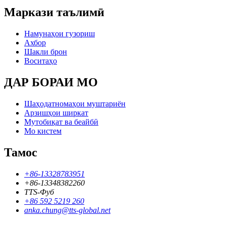
Маркази таълимӣ
Намунаҳои гузориш
Ахбор
Шакли брон
Воситаҳо
ДАР БОРАИ МО
Шаҳодатномаҳои муштариён
Арзишҳои ширкат
Мутобиқат ва беайбӣ
Мо кистем
Тамос
+86-13328783951
+86-13348382260
TTS-Фуб
+86 592 5219 260
anka.chung@tts-global.net