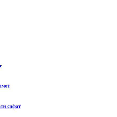
т
имот
ти сифат