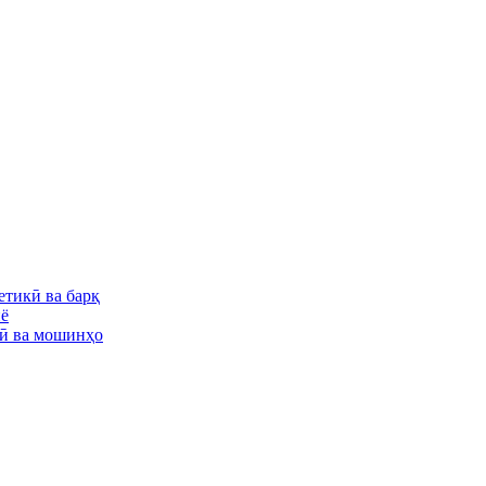
етикӣ ва барқ
иё
тӣ ва мошинҳо