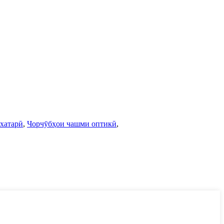
хатарӣ
,
Чорчӯбҳои чашми оптикӣ
,