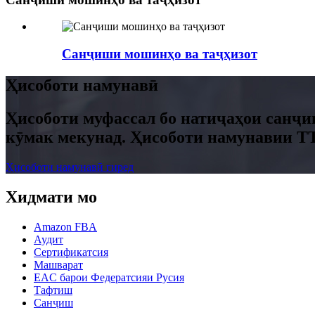
Санҷиши мошинҳо ва таҷҳизот
Ҳисоботи намунавӣ
Ҳисоботи муфассал бо натиҷаҳои санҷи
кӯмак мекунад. Ҳисоботи намунавии TT
Ҳисоботи намунавӣ гиред
Хидмати мо
Amazon FBA
Аудит
Сертификатсия
Машварат
EAC барои Федератсияи Русия
Тафтиш
Санҷиш