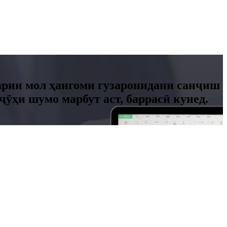
тарии мол ҳангоми гузаронидани санҷиш
ӯҳи шумо марбут аст, баррасӣ кунед.