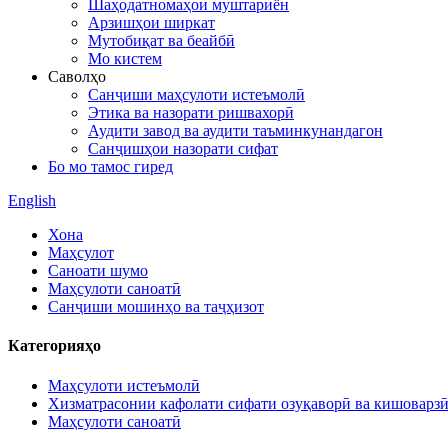
Шаҳодатномаҳои муштариён
Арзишҳои ширкат
Мутобиқат ва беайбӣ
Мо кистем
Саволҳо
Санҷиши маҳсулоти истеъмолӣ
Этика ва назорати ришвахорӣ
Аудити завод ва аудити таъминкунандагон
Санҷишҳои назорати сифат
Бо мо тамос гиред
English
Хона
Маҳсулот
Саноати шумо
Маҳсулоти саноатӣ
Санҷиши мошинҳо ва таҷҳизот
Категорияҳо
Маҳсулоти истеъмолӣ
Хизматрасонии кафолати сифати озуқаворӣ ва кишоварз
Маҳсулоти саноатӣ