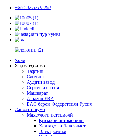
+86 592 5219 260
Хона
Хидматҳои мо
Тафтиш
Санҷиш
Аудити завод
Сертификатсия
Машварат
Amazon FBA
EAC барои Федератсияи Русия
Саноати шумо
Маҳсулоти истеъмолӣ
Қисмҳои автомобилӣ
Халтаҳо ва Лавозимот
Электроника