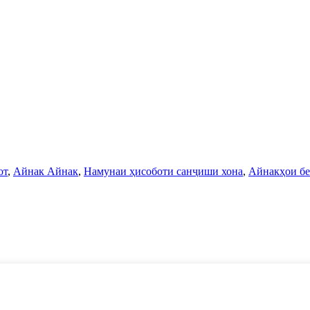
от
,
Айнак Айнак
,
Намунаи ҳисоботи санҷиши хона
,
Айнакҳои бе