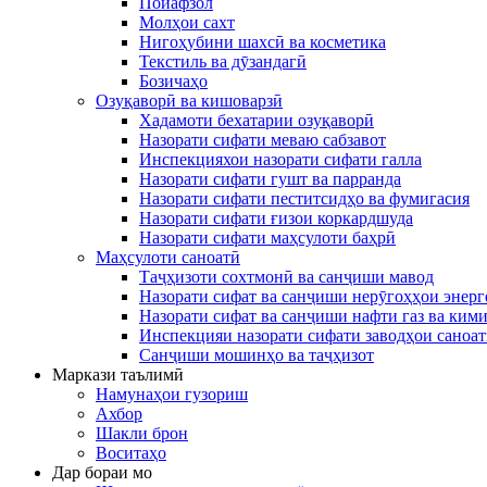
Пойафзол
Молҳои сахт
Нигоҳубини шахсӣ ва косметика
Текстиль ва дӯзандагӣ
Бозичаҳо
Озуқаворӣ ва кишоварзӣ
Хадамоти бехатарии озуқаворӣ
Назорати сифати меваю сабзавот
Инспекцияхои назорати сифати галла
Назорати сифати гушт ва парранда
Назорати сифати пеститсидҳо ва фумигасия
Назорати сифати ғизои коркардшуда
Назорати сифати маҳсулоти баҳрӣ
Маҳсулоти саноатӣ
Таҷҳизоти сохтмонӣ ва санҷиши мавод
Назорати сифат ва санҷиши нерӯгоҳҳои энерг
Назорати сифат ва санҷиши нафти газ ва ким
Инспекцияи назорати сифати заводҳои саноа
Санҷиши мошинҳо ва таҷҳизот
Маркази таълимӣ
Намунаҳои гузориш
Ахбор
Шакли брон
Воситаҳо
Дар бораи мо