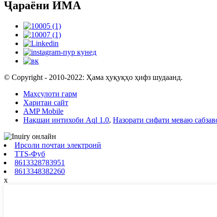
Ҷараёни ИМА
© Copyright - 2010-2022: Ҳама ҳуқуқҳо ҳифз шудаанд.
Маҳсулоти гарм
Харитаи сайт
AMP Mobile
Нақшаи интихоби Aql 1.0
,
Назорати сифати меваю сабзав
Ирсоли почтаи электронӣ
TTS-Фуб
8613328783951
8613348382260
x