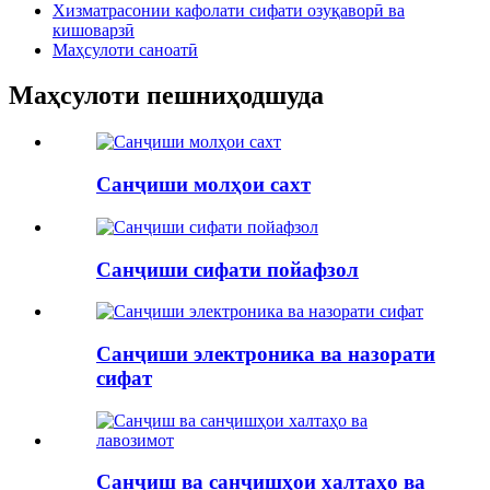
Хизматрасонии кафолати сифати озуқаворӣ ва
кишоварзӣ
Маҳсулоти саноатӣ
Маҳсулоти пешниҳодшуда
Санҷиши молҳои сахт
Санҷиши сифати пойафзол
Санҷиши электроника ва назорати
сифат
Санҷиш ва санҷишҳои халтаҳо ва