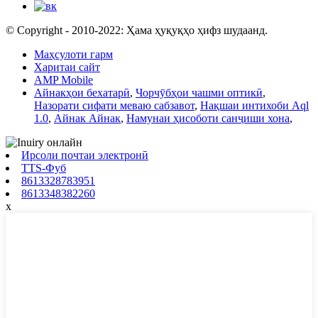
© Copyright - 2010-2022: Ҳама ҳуқуқҳо ҳифз шудаанд.
Маҳсулоти гарм
Харитаи сайт
AMP Mobile
Айнакҳои бехатарӣ
,
Чорчӯбҳои чашми оптикӣ
,
Назорати сифати меваю сабзавот
,
Нақшаи интихоби Aql
1.0
,
Айнак Айнак
,
Намунаи ҳисоботи санҷиши хона
,
Ирсоли почтаи электронӣ
TTS-Фуб
8613328783951
8613348382260
x