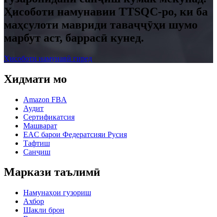
Ҳисоботи намунавии TTSQC-ро, ки ба
маҳсулоти мавриди таваҷҷӯҳи шумо
марбут аст, баррасӣ кунед.
Ҳисоботи намунавӣ гиред
Хидмати мо
Amazon FBA
Аудит
Сертификатсия
Машварат
EAC барои Федератсияи Русия
Тафтиш
Санҷиш
Маркази таълимӣ
Намунаҳои гузориш
Ахбор
Шакли брон