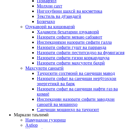
Пойафзол
Молҳои сахт
Нигоҳубини шахсӣ ва косметика
Текстиль ва дӯзандагӣ
Бозичаҳо
Озуқаворӣ ва кишоварзӣ
Хадамоти бехатарии озуқаворӣ
Назорати сифати меваю сабзавот
Инспекцияхои назорати сифати галла
Назорати сифати гушт ва парранда
Назорати сифати пеститсидҳо ва фумигасия
Назорати сифати ғизои коркардшуда
Назорати сифати маҳсулоти баҳрӣ
Маҳсулоти саноатӣ
Таҷҳизоти сохтмонӣ ва санҷиши мавод
Назорати сифат ва санҷиши нерӯгоҳҳои
энергетикӣ ва барқ
Назорати сифат ва санҷиши нафти газ ва
кимиё
Инспекцияи назорати сифати заводҳои
саноатӣ ва мошинҳо
Санҷиши мошинҳо ва таҷҳизот
Маркази таълимӣ
Намунаҳои гузориш
Ахбор