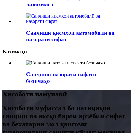
лавозимот
Санҷиши қисмҳои автомобилӣ ва
назорати сифат
Бозичаҳо
Санҷиши назорати сифати
бозичаҳо
Ҳисоботи намунавӣ
Ҳисоботи муфассал бо натиҷаҳои
санҷиш ва аксҳо барои арзёбии сифат
ва бехатарии мол ҳангоми
гузаронидани санҷиш кӯмак мекунад.