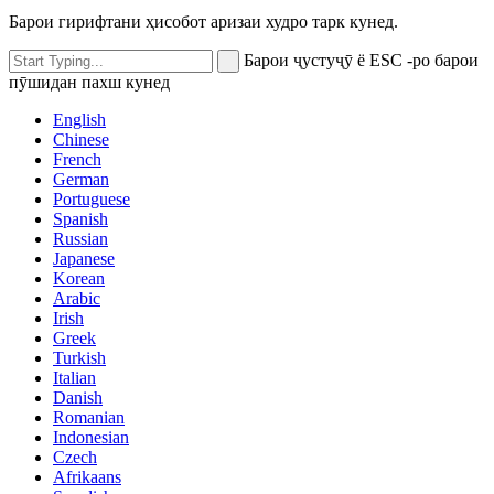
Барои гирифтани ҳисобот аризаи худро тарк кунед.
Барои ҷустуҷӯ ё ESC -ро барои
пӯшидан пахш кунед
English
Chinese
French
German
Portuguese
Spanish
Russian
Japanese
Korean
Arabic
Irish
Greek
Turkish
Italian
Danish
Romanian
Indonesian
Czech
Afrikaans