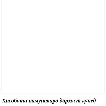
Ҳисоботи намунавиро дархост кунед