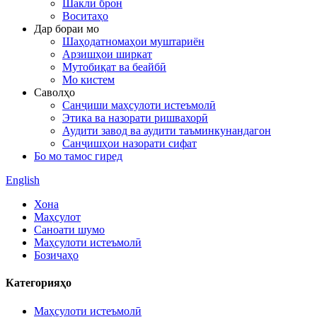
Шакли брон
Воситаҳо
Дар бораи мо
Шаҳодатномаҳои муштариён
Арзишҳои ширкат
Мутобиқат ва беайбӣ
Мо кистем
Саволҳо
Санҷиши маҳсулоти истеъмолӣ
Этика ва назорати ришвахорӣ
Аудити завод ва аудити таъминкунандагон
Санҷишҳои назорати сифат
Бо мо тамос гиред
English
Хона
Маҳсулот
Саноати шумо
Маҳсулоти истеъмолӣ
Бозичаҳо
Категорияҳо
Маҳсулоти истеъмолӣ