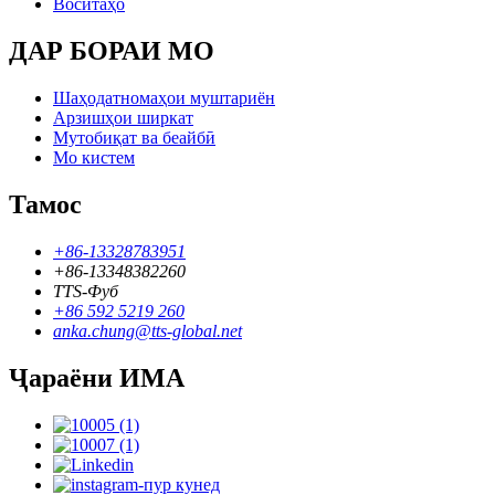
Воситаҳо
ДАР БОРАИ МО
Шаҳодатномаҳои муштариён
Арзишҳои ширкат
Мутобиқат ва беайбӣ
Мо кистем
Тамос
+86-13328783951
+86-13348382260
TTS-Фуб
+86 592 5219 260
anka.chung@tts-global.net
Ҷараёни ИМА