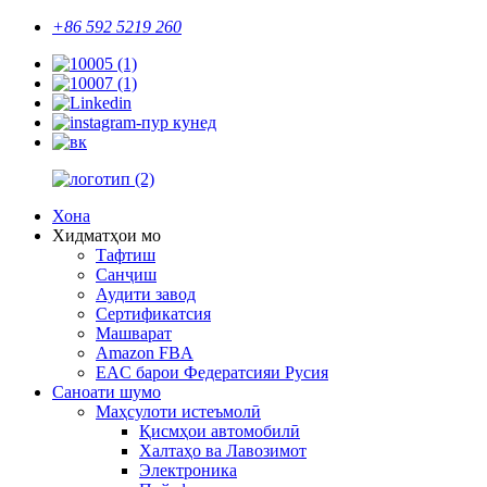
+86 592 5219 260
Хона
Хидматҳои мо
Тафтиш
Санҷиш
Аудити завод
Сертификатсия
Машварат
Amazon FBA
EAC барои Федератсияи Русия
Саноати шумо
Маҳсулоти истеъмолӣ
Қисмҳои автомобилӣ
Халтаҳо ва Лавозимот
Электроника