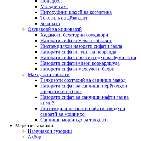
Пойафзол
Молҳои сахт
Нигоҳубини шахсӣ ва косметика
Текстиль ва дӯзандагӣ
Бозичаҳо
Озуқаворӣ ва кишоварзӣ
Хадамоти бехатарии озуқаворӣ
Назорати сифати меваю сабзавот
Инспекцияхои назорати сифати галла
Назорати сифати гушт ва парранда
Назорати сифати пеститсидҳо ва фумигасия
Назорати сифати ғизои коркардшуда
Назорати сифати маҳсулоти баҳрӣ
Маҳсулоти саноатӣ
Таҷҳизоти сохтмонӣ ва санҷиши мавод
Назорати сифат ва санҷиши нерӯгоҳҳои
энергетикӣ ва барқ
Назорати сифат ва санҷиши нафти газ ва
кимиё
Инспекцияи назорати сифати заводҳои
саноатӣ ва мошинҳо
Санҷиши мошинҳо ва таҷҳизот
Маркази таълимӣ
Намунаҳои гузориш
Ахбор