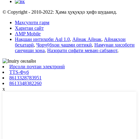
© Copyright - 2010-2022: Ҳама ҳуқуқҳо ҳифз шудаанд.
Маҳсулоти гарм
Харитаи сайт
AMP Mobile
Нақшаи интихоби Aql 1.0
,
Айнак Айнак
,
Айнакҳои
бехатарӣ
,
Чорчӯбҳои чашми оптикӣ
,
Намунаи ҳисоботи
санҷиши хона
,
Назорати сифати меваю сабзавот
,
Ирсоли почтаи электронӣ
TTS-Фуб
8613328783951
8613348382260
x