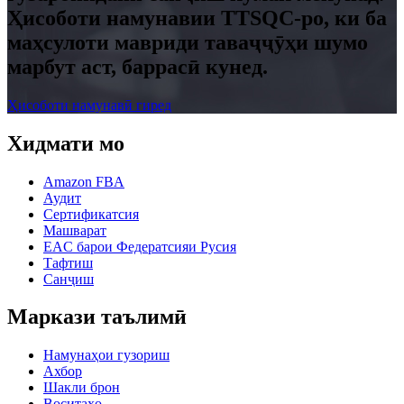
Ҳисоботи намунавии TTSQC-ро, ки ба
маҳсулоти мавриди таваҷҷӯҳи шумо
марбут аст, баррасӣ кунед.
Ҳисоботи намунавӣ гиред
Хидмати мо
Amazon FBA
Аудит
Сертификатсия
Машварат
EAC барои Федератсияи Русия
Тафтиш
Санҷиш
Маркази таълимӣ
Намунаҳои гузориш
Ахбор
Шакли брон
Воситаҳо