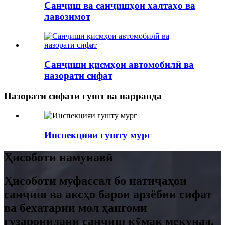
Санҷиш ва санҷишҳои халтаҳо ва
лавозимот
Санҷиши қисмҳои автомобилӣ ва
назорати сифат
Назорати сифати гушт ва парранда
Инспекцияи гушту мург
Ҳисоботи намунавӣ
Ҳисоботи муфассал бо натиҷаҳои
санҷиш ва аксҳо барои арзёбии сифат
ва бехатарии мол ҳангоми
гузаронидани санҷиш кӯмак мекунад.