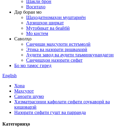
Шакли брон
Воситаҳо
Дар бораи мо
Шаҳодатномаҳои муштариён
Арзишҳои ширкат
Мутобиқат ва беайбӣ
Мо кистем
Саволҳо
Санҷиши маҳсулоти истеъмолӣ
Этика ва назорати ришвахорӣ
Аудити завод ва аудити таъминкунандагон
Санҷишҳои назорати сифат
Бо мо тамос гиред
English
Хона
Маҳсулот
Саноати шумо
Хизматрасонии кафолати сифати озуқаворӣ ва
кишоварзӣ
Назорати сифати гушт ва парранда
Категорияҳо