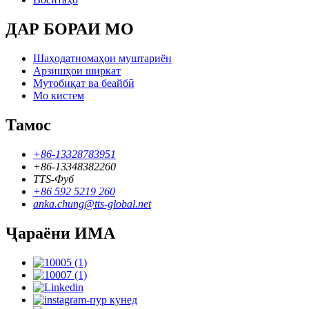
ДАР БОРАИ МО
Шаҳодатномаҳои муштариён
Арзишҳои ширкат
Мутобиқат ва беайбӣ
Мо кистем
Тамос
+86-13328783951
+86-13348382260
TTS-Фуб
+86 592 5219 260
anka.chung@tts-global.net
Ҷараёни ИМА