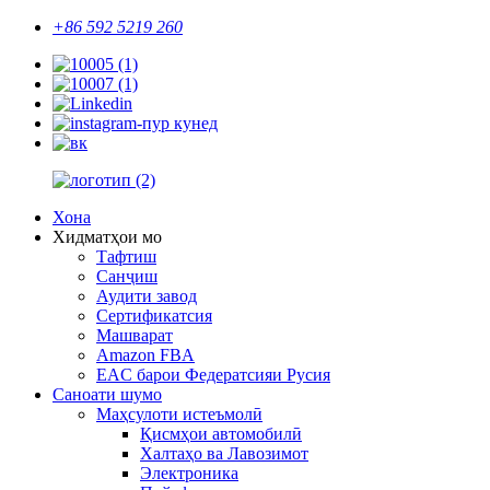
+86 592 5219 260
Хона
Хидматҳои мо
Тафтиш
Санҷиш
Аудити завод
Сертификатсия
Машварат
Amazon FBA
EAC барои Федератсияи Русия
Саноати шумо
Маҳсулоти истеъмолӣ
Қисмҳои автомобилӣ
Халтаҳо ва Лавозимот
Электроника