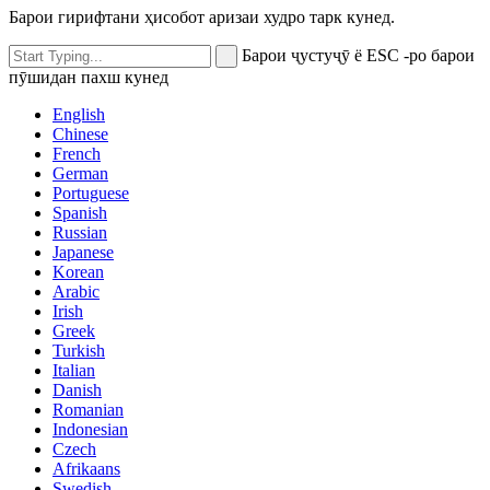
Барои гирифтани ҳисобот аризаи худро тарк кунед.
Барои ҷустуҷӯ ё ESC -ро барои
пӯшидан пахш кунед
English
Chinese
French
German
Portuguese
Spanish
Russian
Japanese
Korean
Arabic
Irish
Greek
Turkish
Italian
Danish
Romanian
Indonesian
Czech
Afrikaans
Swedish