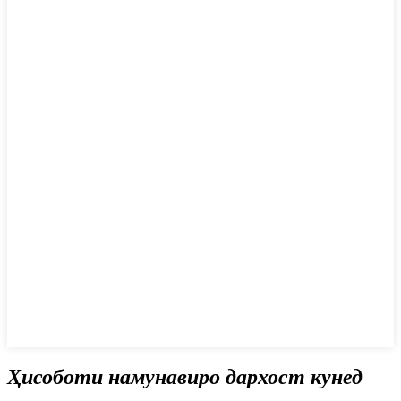
Ҳисоботи намунавиро дархост кунед