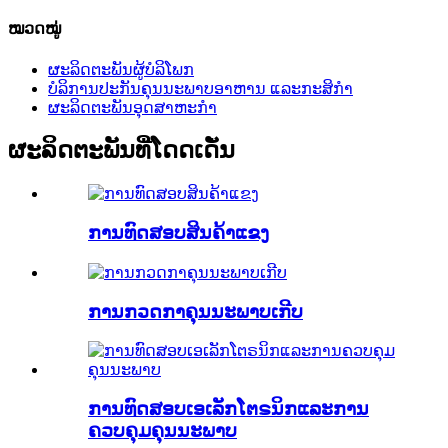
ໝວດໝູ່
ຜະລິດຕະພັນຜູ້ບໍລິໂພກ
ບໍລິການປະກັນຄຸນນະພາບອາຫານ ແລະກະສິກຳ
ຜະລິດຕະພັນອຸດສາຫະກໍາ
ຜະລິດຕະພັນທີ່ໂດດເດັ່ນ
ການທົດສອບສິນຄ້າແຂງ
ການກວດກາຄຸນນະພາບເກີບ
ການທົດສອບເອເລັກໂຕຣນິກແລະການ
ຄວບຄຸມຄຸນນະພາບ