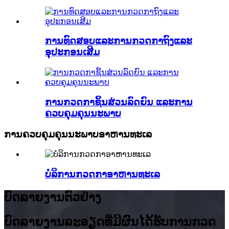
ການທົດສອບແລະການກວດກາຖົງແລະ
ອຸປະກອນເສີມ
ການກວດກາຊິ້ນສ່ວນລົດຍົນ ແລະການ
ຄວບຄຸມຄຸນນະພາບ
ການຄວບຄຸມຄຸນນະພາບອາຫານທະເລ
ບໍລິການກວດກາອາຫານທະເລ
ບົດລາຍງານຕົວຢ່າງ
ບົດ​ລາຍ​ງານ​ລະ​ອຽດ​ທີ່​ມີ​ຜົນ​ໄດ້​ຮັບ​ການ​ກວດ​