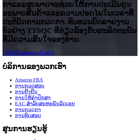
ກາ​ແລະ​ຮູບ​ພາບ​ຈະ​ຊ່ວຍ​ໃຫ້​ການ​ປະ​ເມີນ​ຄຸນ​
ນະ​ພາບ​ສິນ​ຄ້າ​ແລະ​ຄວາມ​ປອດ​ໄພ​ໃນ​ເວ​ລາ​ທີ່​
ປະ​ຕິ​ບັດ​ການ​ກວດ​ກາ. ທົບທວນບົດລາຍງານ
ຕົວຢ່າງ TTSQC ທີ່ກ່ຽວຂ້ອງກັບຜະລິດຕະພັນ
ທີ່ມີຄວາມສົນໃຈຂອງທ່ານ.
ໄດ້ຮັບບົດລາຍງານຕົວຢ່າງ
ບໍລິການຂອງພວກເຮົາ
Amazon FBA
ການກວດສອບ
ການຢັ້ງຢືນ
ການໃຫ້ຄໍາປຶກສາ
EAC ສໍາລັບສະຫະພັນລັດເຊຍ
ການກວດກາ
ການທົດສອບ
ສູນການຮຽນຮູ້