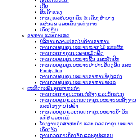
ເອເລັກໂຕຣນິກ
ເກີບ
ສິນຄ້າແຂງ
ການດູແລສ່ວນບຸກຄົນ & ເຄື່ອງສໍາອາງ
ແຜ່ນແພ ແລະເຄື່ອງແຕ່ງກາຍ
ເຄື່ອງຫຼິ້ນ
ອາຫານ ແລະກະເສດ
ບໍລິການຄວາມປອດໄພດ້ານອາຫານ
ການຄວບຄຸມຄຸນນະພາບໝາກໄມ້ ແລະຜັກ
ການກວດກາຄຸນນະພາບເມັດພືດ
ການຄວບຄຸມຄຸນນະພາບຊີ້ນ ແລະສັດປີກ
ການຄວບຄຸມຄຸນນະພາບຢາປາບສັດຕູພືດ ແລະ
Fumigation
ການຄວບຄຸມຄຸນນະພາບອາຫານທີ່ປຸງແຕ່ງ
ການຄວບຄຸມຄຸນນະພາບອາຫານທະເລ
ຜະລິດຕະພັນອຸດສາຫະກໍາ
ການກວດກາອຸປະກອນກໍ່ສ້າງ ແລະວັດສະດຸ
ການຄວບຄຸມ ແລະກວດກາຄຸນນະພາບພະລັງງານ
ແລະໂຮງງານໄຟຟ້າ
ການຄວບຄຸມ ແລະກວດກາຄຸນນະພາບນ້ຳມັນ
ແກັສ ແລະເຄມີ
ໂຮງງານອຸດສາຫະກຳ ແລະ ກວດກາຄຸນນະພາບ
ເຄື່ອງຈັກ
ການກວດກາເຄື່ອງຈັກ ແລະອຸປະກອນ