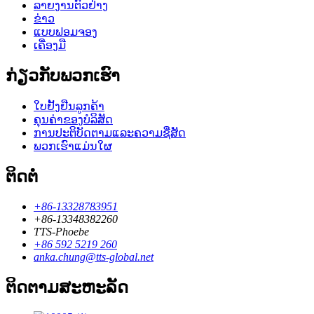
ລາຍງານຕົວຢ່າງ
ຂ່າວ
ແບບຟອມຈອງ
ເຄື່ອງມື
ກ່ຽວກັບພວກເຮົາ
ໃບຢັ້ງຢືນລູກຄ້າ
ຄຸນຄ່າຂອງບໍລິສັດ
ການປະຕິບັດຕາມແລະຄວາມຊື່ສັດ
ພວກເຮົາແມ່ນໃຜ
ຕິດຕໍ່
+86-13328783951
+86-13348382260
TTS-Phoebe
+86 592 5219 260
anka.chung@tts-global.net
ຕິດຕາມສະຫະລັດ