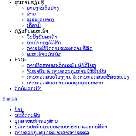
ສູນການຮຽນຮູ້
ລາຍງານຕົວຢ່າງ
ຂ່າວ
ແບບຟອມຈອງ
ເຄື່ອງມື
ກ່ຽວກັບພວກເຮົາ
ໃບຢັ້ງຢືນລູກຄ້າ
ຄຸນຄ່າຂອງບໍລິສັດ
ການປະຕິບັດຕາມແລະຄວາມຊື່ສັດ
ພວກເຮົາແມ່ນໃຜ
FAQs
ການທົດສອບຜະລິດຕະພັນຜູ້ບໍລິໂພກ
ຈັນຍາບັນ & ການຄວບຄຸມການໃຫ້ສິນບົນ
ການກວດສອບໂຮງງານ & ການກວດສອບຜູ້ສະຫນອງ
ການກວດສອບການຄວບຄຸມຄຸນນະພາບ
ຕິດຕໍ່ພວກເຮົາ
English
ບ້ານ
ຜະລິດຕະພັນ
ອຸດ​ສາ​ຫະ​ກໍາ​ຂອງ​ທ່ານ​
ບໍລິການປະກັນຄຸນນະພາບອາຫານ ແລະກະສິກຳ
ການຄວບຄຸມຄຸນນະພາບອາຫານທະເລ