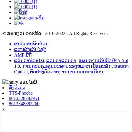
© ສະຫງວນລິຂະສິດ - 2010-2022 : All Rights Reserved.
ຜະລິດຕະພັນຮ້ອນ
ແຜນຜັງເວັບໄຊທ໌
AMP ມືຖື
ແວ່ນຕານິລະໄພ
,
ແວ່ນຕາແວ່ນຕາ
,
ແຜນການເກັບຕົວຢ່າງ Aql
1.0
,
ການຄວບຄຸມຄຸນນະພາບຂອງຫມາກໄມ້ແລະຜັກ
,
ຂອບຕາ
Optical
,
ຕົວຢ່າງບົດລາຍງານການກວດກາເຮືອນ
,
ສົ່ງອີເມວ
TTS-Phoebe
8613328783951
8613348382260
x