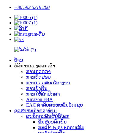
+86 592 5219 260
ບ້ານ
ບໍລິການຂອງພວກເຮົາ
ການກວດກາ
ການທົດສອບ
ການກວດສອບໂຮງງານ
ການຢັ້ງຢືນ
ການໃຫ້ຄໍາປຶກສາ
Amazon FBA
EAC ສໍາລັບສະຫະພັນລັດເຊຍ
ອຸດ​ສາ​ຫະ​ກໍາ​ຂອງ​ທ່ານ​
ຜະລິດຕະພັນຜູ້ບໍລິໂພກ
ຊິ້ນສ່ວນລົດຍົນ
ກະເປົາ & ອຸປະກອນເສີມ