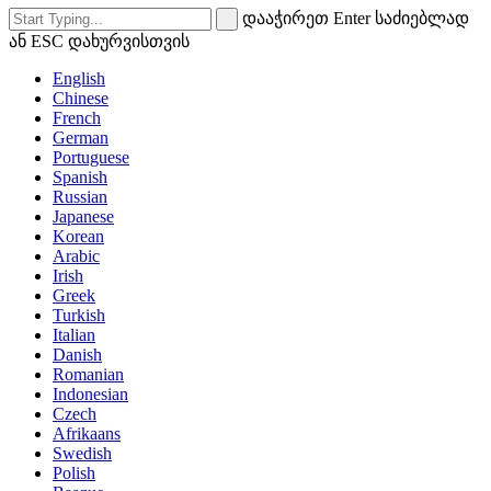
დააჭირეთ Enter საძიებლად
ან ESC დახურვისთვის
English
Chinese
French
German
Portuguese
Spanish
Russian
Japanese
Korean
Arabic
Irish
Greek
Turkish
Italian
Danish
Romanian
Indonesian
Czech
Afrikaans
Swedish
Polish