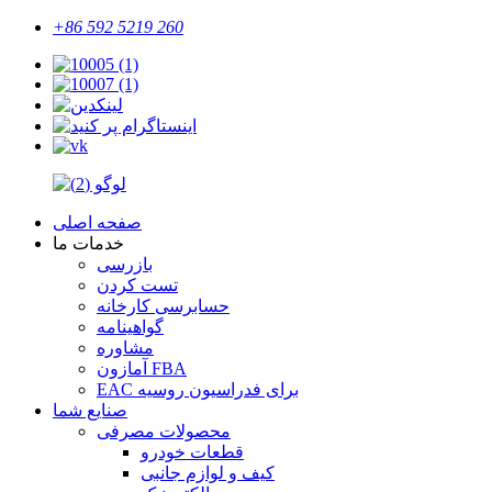
+86 592 5219 260
صفحه اصلی
خدمات ما
بازرسی
تست کردن
حسابرسی کارخانه
گواهینامه
مشاوره
آمازون FBA
EAC برای فدراسیون روسیه
صنایع شما
محصولات مصرفی
قطعات خودرو
کیف و لوازم جانبی