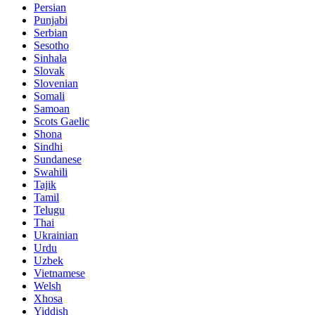
Persian
Punjabi
Serbian
Sesotho
Sinhala
Slovak
Slovenian
Somali
Samoan
Scots Gaelic
Shona
Sindhi
Sundanese
Swahili
Tajik
Tamil
Telugu
Thai
Ukrainian
Urdu
Uzbek
Vietnamese
Welsh
Xhosa
Yiddish