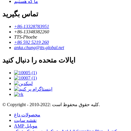
ما که هستیم
تماس بگیرید
+86-13328783951
+86-13348382260
TTS-Phoebe
+86 592 5219 260
anka.chung@tts-global.net
ایالات متحده را دنبال کنید
© Copyright - 2010-2022: کلیه حقوق محفوظ است.
محصولات داغ
نقشه سایت
AMP موبایل