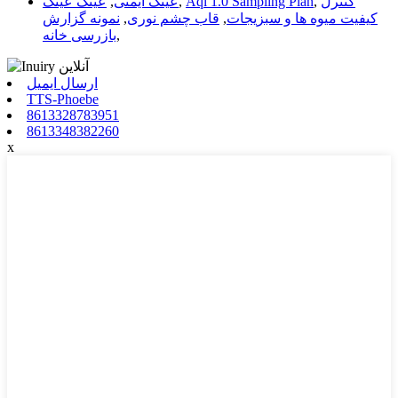
کنترل
,
Aql 1.0 Sampling Plan
,
عینک ایمنی
,
عینک عینک
کیفیت میوه ها و سبزیجات
,
قاب چشم نوری
,
نمونه گزارش
,
بازرسی خانه
ارسال ایمیل
TTS-Phoebe
8613328783951
8613348382260
x