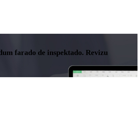
n dum farado de inspektado. Revizu