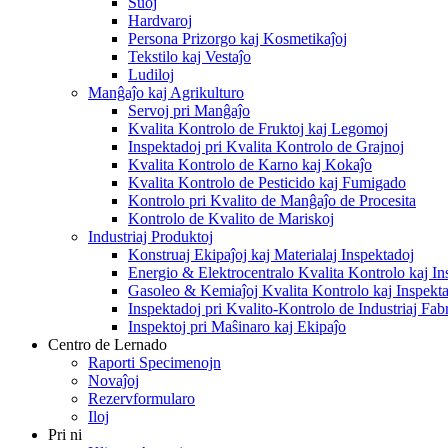
Ŝuoj
Hardvaroj
Persona Prizorgo kaj Kosmetikaĵoj
Tekstilo kaj Vestaĵo
Ludiloj
Manĝaĵo kaj Agrikulturo
Servoj pri Manĝaĵo
Kvalita Kontrolo de Fruktoj kaj Legomoj
Inspektadoj pri Kvalita Kontrolo de Grajnoj
Kvalita Kontrolo de Karno kaj Kokaĵo
Kvalita Kontrolo de Pesticido kaj Fumigado
Kontrolo pri Kvalito de Manĝaĵo de Procesita
Kontrolo de Kvalito de Mariskoj
Industriaj Produktoj
Konstruaj Ekipaĵoj kaj Materialaj Inspektadoj
Energio & Elektrocentralo Kvalita Kontrolo kaj In
Gasoleo & Kemiaĵoj Kvalita Kontrolo kaj Inspekt
Inspektadoj pri Kvalito-Kontrolo de Industriaj Fab
Inspektoj pri Maŝinaro kaj Ekipaĵo
Centro de Lernado
Raporti Specimenojn
Novaĵoj
Rezervformularo
Iloj
Pri ni