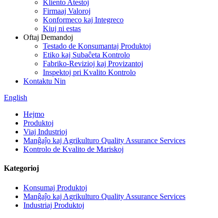
Kliento Atestoj
Firmaaj Valoroj
Konformeco kaj Integreco
Kiuj ni estas
Oftaj Demandoj
Testado de Konsumantaj Produktoj
Etiko kaj Subaĉeta Kontrolo
Fabriko-Revizioj kaj Provizantoj
Inspektoj pri Kvalito Kontrolo
Kontaktu Nin
English
Hejmo
Produktoj
Viaj Industrioj
Manĝaĵo kaj Agrikulturo Quality Assurance Services
Kontrolo de Kvalito de Mariskoj
Kategorioj
Konsumaj Produktoj
Manĝaĵo kaj Agrikulturo Quality Assurance Services
Industriaj Produktoj