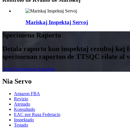
Mariskaj Inspektaj Servoj
Specimena Raporto
Detala raporto kun inspektaj rezultoj kaj 
specimenan raporton de TTSQC rilate al vi
Akiru Specimenan Raporton
Nia Servo
Amazon FBA
Revizio
Atestado
Konsultado
EAC por Rusa Federacio
Inspektado
Testado