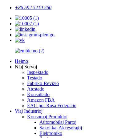
+86 592 5219 260
Hejmo
Niaj Servoj
Inspektado
Testado
Fabriko-Revizio
Atestado
Konsultado
Amazon FBA
EAC por Rusa Federacio
Viaj Industrioj
Konsumaj Produktoj
Aŭtomobilaj Partoj
Sakoj kaj Akcesoraĵoj
Elektroniko