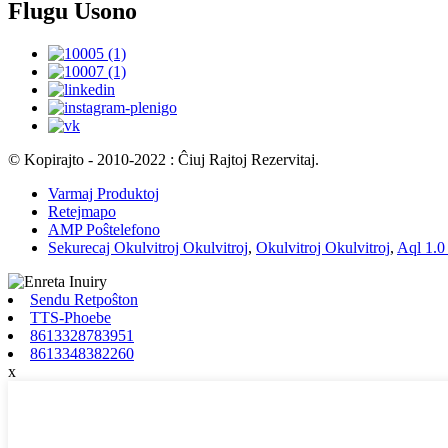
Flugu Usono
© Kopirajto - 2010-2022 : Ĉiuj Rajtoj Rezervitaj.
Varmaj Produktoj
Retejmapo
AMP Poŝtelefono
Sekurecaj Okulvitroj Okulvitroj
,
Okulvitroj Okulvitroj
,
Aql 1.0
Sendu Retpoŝton
TTS-Phoebe
8613328783951
8613348382260
x