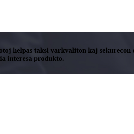
fotoj helpas taksi varkvaliton kaj sekureco
a interesa produkto.