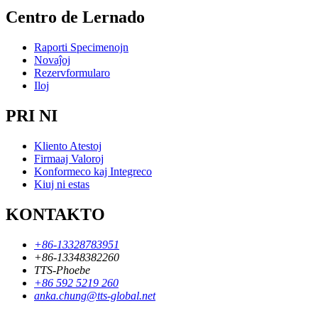
Centro de Lernado
Raporti Specimenojn
Novaĵoj
Rezervformularo
Iloj
PRI NI
Kliento Atestoj
Firmaaj Valoroj
Konformeco kaj Integreco
Kiuj ni estas
KONTAKTO
+86-13328783951
+86-13348382260
TTS-Phoebe
+86 592 5219 260
anka.chung@tts-global.net