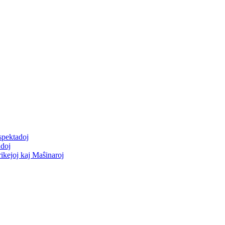
spektadoj
adoj
rikejoj kaj Maŝinaroj