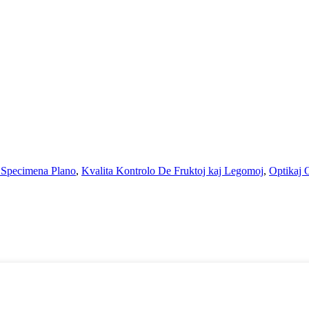
 Specimena Plano
,
Kvalita Kontrolo De Fruktoj kaj Legomoj
,
Optikaj 