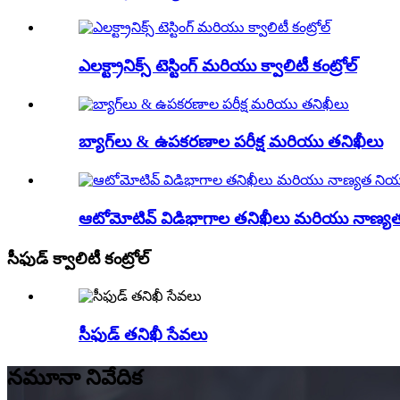
ఎలక్ట్రానిక్స్ టెస్టింగ్ మరియు క్వాలిటీ కంట్రోల్
బ్యాగ్‌లు & ఉపకరణాల పరీక్ష మరియు తనిఖీలు
ఆటోమోటివ్ విడిభాగాల తనిఖీలు మరియు నాణ్య
సీఫుడ్ క్వాలిటీ కంట్రోల్
సీఫుడ్ తనిఖీ సేవలు
నమూనా నివేదిక