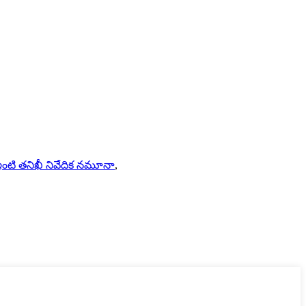
ంటి తనిఖీ నివేదిక నమూనా
,