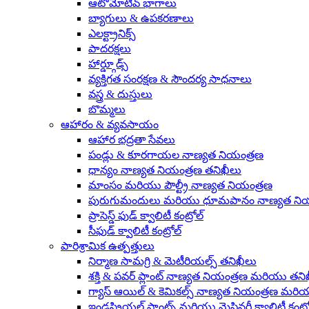
ఆటోమోటివ్ భాగాలు
బ్యాగులు & ఉపకరణాలు
ఎలక్ట్రానిక్స్
పాదరక్షలు
హార్డ్గూడ్స్
వ్యక్తిగత సంరక్షణ & సౌందర్య సాధనాలు
వస్త్ర & దుస్తులు
బొమ్మలు
ఆహారం & వ్యవసాయం
ఆహార భద్రతా సేవలు
పండ్లు & కూరగాయల నాణ్యత నియంత్రణ
ధాన్యం నాణ్యత నియంత్రణ తనిఖీలు
మాంసం మరియు పౌల్ట్రీ నాణ్యత నియంత్రణ
పురుగుమందులు మరియు ధూమపానం నాణ్యత నియ
ప్రాసెస్డ్ ఫుడ్ క్వాలిటీ కంట్రోల్
సీఫుడ్ క్వాలిటీ కంట్రోల్
పారిశ్రామిక ఉత్పత్తులు
నిర్మాణ సామగ్రి & మెటీరియల్స్ తనిఖీలు
శక్తి & పవర్ ప్లాంట్ నాణ్యత నియంత్రణ మరియు తని
గ్యాస్ ఆయిల్ & కెమికల్స్ నాణ్యత నియంత్రణ మరి
ఇండస్ట్రియల్ ప్లాంట్స్ మరియు మెషినరీ క్వాలిటీ కంట్