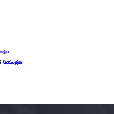
త నియంత్రణ