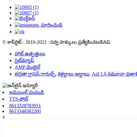
© కాపీరైట్ - 2010-2022 : సర్వ హక్కులు ప్రత్యేకించబడినవి.
హాట్ ఉత్పత్తులు
సైట్‌మ్యాప్
AMP మొబైల్
భద్రతా గ్లాసెస్ గాగుల్స్
,
కళ్లద్దాలు అద్దాలు
,
Aql 1.0 నమూనా ప్రణాళ
ఇమెయిల్ పంపండి
TTS-ఫోబ్
8613328783951
8613348382260
x