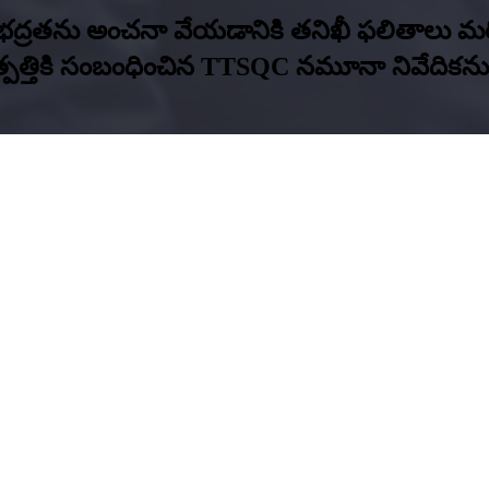
 భద్రతను అంచనా వేయడానికి తనిఖీ ఫలితాలు మ
్పత్తికి సంబంధించిన TTSQC నమూనా నివేదికను 