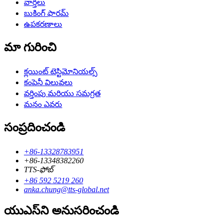
వార్తలు
బుకింగ్ ఫారమ్
ఉపకరణాలు
మా గురించి
క్లయింట్ టెస్టిమోనియల్స్
కంపెనీ విలువలు
వర్తింపు మరియు సమగ్రత
మనం ఎవరు
సంప్రదించండి
+86-13328783951
+86-13348382260
TTS-ఫోబ్
+86 592 5219 260
anka.chung@tts-global.net
యుఎస్‌ని అనుసరించండి