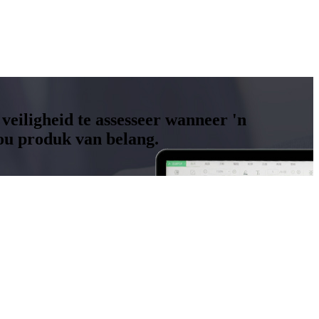
 veiligheid te assesseer wanneer 'n
ou produk van belang.