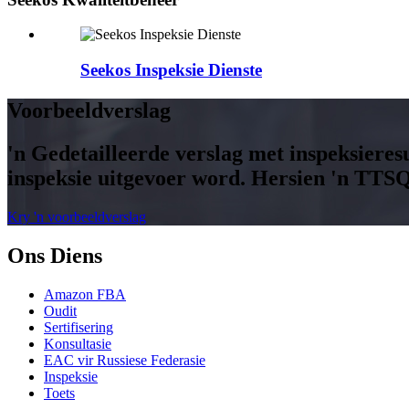
Seekos Inspeksie Dienste
Voorbeeldverslag
'n Gedetailleerde verslag met inspeksieresu
inspeksie uitgevoer word. Hersien 'n TTS
Kry 'n voorbeeldverslag
Ons Diens
Amazon FBA
Oudit
Sertifisering
Konsultasie
EAC vir Russiese Federasie
Inspeksie
Toets