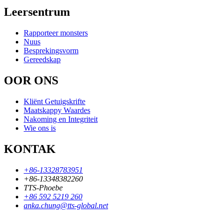
Leersentrum
Rapporteer monsters
Nuus
Besprekingsvorm
Gereedskap
OOR ONS
Kliënt Getuigskrifte
Maatskappy Waardes
Nakoming en Integriteit
Wie ons is
KONTAK
+86-13328783951
+86-13348382260
TTS-Phoebe
+86 592 5219 260
anka.chung@tts-global.net