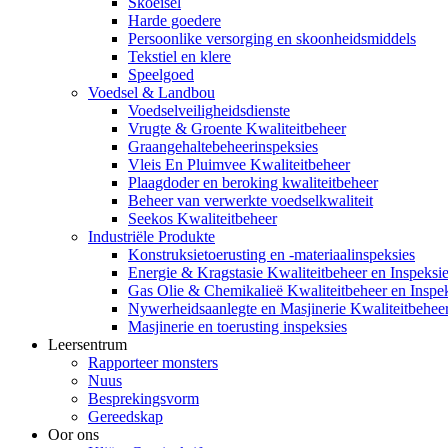
Skoeisel
Harde goedere
Persoonlike versorging en skoonheidsmiddels
Tekstiel en klere
Speelgoed
Voedsel & Landbou
Voedselveiligheidsdienste
Vrugte & Groente Kwaliteitbeheer
Graangehaltebeheerinspeksies
Vleis En Pluimvee Kwaliteitbeheer
Plaagdoder en beroking kwaliteitbeheer
Beheer van verwerkte voedselkwaliteit
Seekos Kwaliteitbeheer
Industriële Produkte
Konstruksietoerusting en -materiaalinspeksies
Energie & Kragstasie Kwaliteitbeheer en Inspeksi
Gas Olie & Chemikalieë Kwaliteitbeheer en Inspe
Nywerheidsaanlegte en Masjinerie Kwaliteitbeheer
Masjinerie en toerusting inspeksies
Leersentrum
Rapporteer monsters
Nuus
Besprekingsvorm
Gereedskap
Oor ons