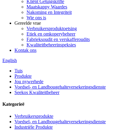
Kliënt Getuigskrifte
Maatskappy Waardes
Nakoming en Integriteit
Wie ons is
Gereelde vrae
Verbruikersproduktoetsing
Etiek en omkoperybeheer
Fabrieksoudit en verskafferoudits
Kwaliteitbeheerinspeksies
Kontak ons
English
Tuis
Produkte
Jou nywerhede
Voedsel- en Landbougehalteversekeringsdienste
Seekos Kwaliteitbeheer
Kategorieë
Verbruikersprodukte
Voedsel- en Landbougehalteversekeringsdienste
Industriële Produkte