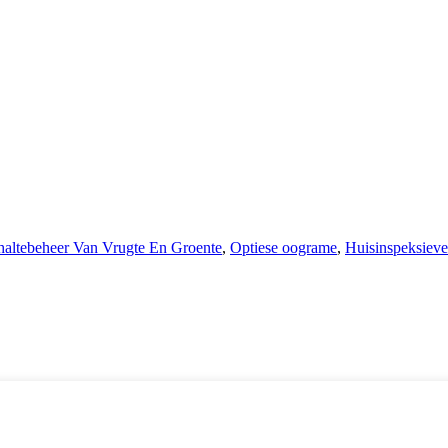
altebeheer Van Vrugte En Groente
,
Optiese oograme
,
Huisinspeksieve