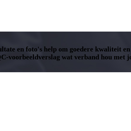
ltate en foto's help om goedere kwaliteit en
QC-voorbeeldverslag wat verband hou met j