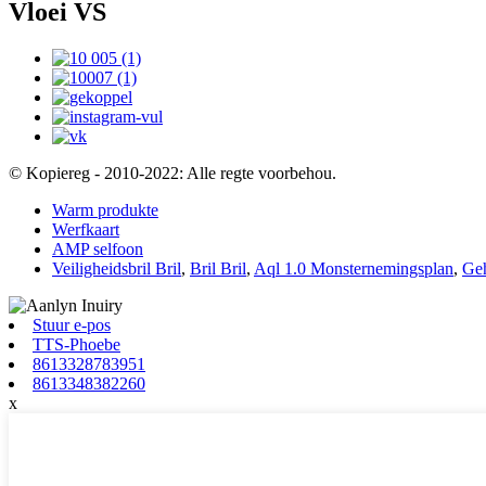
Vloei VS
© Kopiereg - 2010-2022: Alle regte voorbehou.
Warm produkte
Werfkaart
AMP selfoon
Veiligheidsbril Bril
,
Bril Bril
,
Aql 1.0 Monsternemingsplan
,
Geh
Stuur e-pos
TTS-Phoebe
8613328783951
8613348382260
x