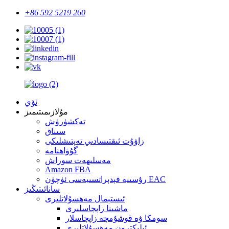
+86 592 5219 260
ئۆي
مۇلازىمىتىمىز
تەكشۈرۈش
سىناق
زاۋۇت ئىقتىسادىي تەپتىشلىكى
گۇۋاھنامە
مەسلىھەت سوراش
Amazon FBA
رۇسىيە فېدېراتسىيەسى ئۈچۈن EAC
سانائىتىڭىز
ئىستېمال مەھسۇلاتلىرى
ماشىنا زاپچاسلىرى
سومكا ۋە قوشۇمچە زاپچاسلار
ئېلېكترون مەھسۇلاتلىرى