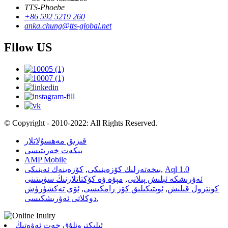
TTS-Phoebe
+86 592 5219 260
anka.chung@tts-global.net
Fllow US
© Copyright - 2010-2022: All Rights Reserved.
قىزىق مەھسۇلاتلار
بېكەت خەرىتىسى
AMP Mobile
Aql 1.0
,
بىخەتەرلىك كۆزەينىكى
,
كۆزەينەك ئەينىكى
ئەۋرىشكە ئېلىش پىلانى
,
مېۋە ۋە كۆكتاتلارنىڭ سۈپىتىنى
كونترول قىلىش
,
ئوپتىكىلىق كۆز رامكىسى
,
ئۆي تەكشۈرۈش
,
دوكلاتى ئەۋرىشكىسى
ئېلېكترونلۇق خەت ئەۋەتىڭ