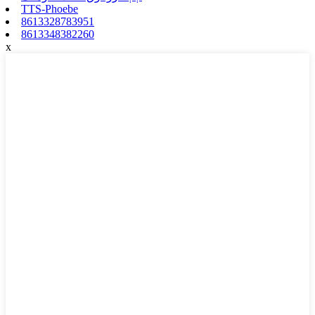
TTS-Phoebe
8613328783951
8613348382260
x