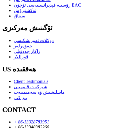
رۇسىيە فېدېراتسىيەسى ئۈچۈن EAC
تەكشۈرۈش
سىناق
ئۆگىنىش مەركىزى
دوكلات ئەۋرىشكىسى
خەۋەرلەر
زاكاز جەدۋىلى
قوراللار
US ھەققىدە
Client Testimonials
شىركەت قىممىتى
ماسلىشىش ۋە سەمىمىيەت
بىز كىم
CONTACT
+ 86-13328783951
+ 86-13348382260