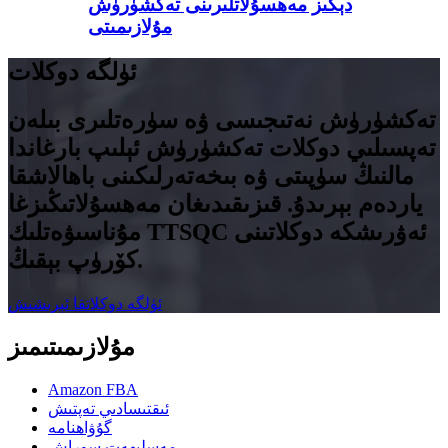
دېڭىز مەھسۇلاتلىرىنى تەكشۈرۈش
مۇلازىمىتى
ئۈلگە دوكلات
تەكشۈرۈش نەتىجىسى ۋە سۈرەتلىرى بىلەن
تەپسىلىي دوكلات تەكشۈرۈش ئېلىپ بارغاندا
مالنىڭ سۈپىتى ۋە بىخەتەرلىكىنى باھالاشقا
ياردەم بېرىدۇ. قىزىقىدىغان مەھسۇلاتىڭىزغا
مۇناسىۋەتلىك TTSQC ئەۋرىشكە دوكلاتىنى
كۆرۈپ بېقىڭ.
ئۈلگە دوكلاتقا ئېرىشىش
مۇلازىمىتىمىز
Amazon FBA
ئىقتىسادىي تەپتىش
گۇۋاھنامە
مەسلىھەت سوراش