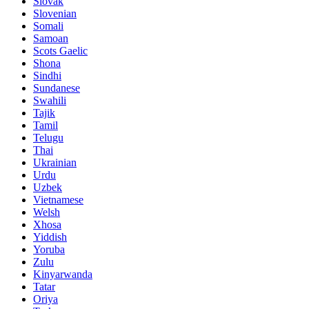
Slovak
Slovenian
Somali
Samoan
Scots Gaelic
Shona
Sindhi
Sundanese
Swahili
Tajik
Tamil
Telugu
Thai
Ukrainian
Urdu
Uzbek
Vietnamese
Welsh
Xhosa
Yiddish
Yoruba
Zulu
Kinyarwanda
Tatar
Oriya