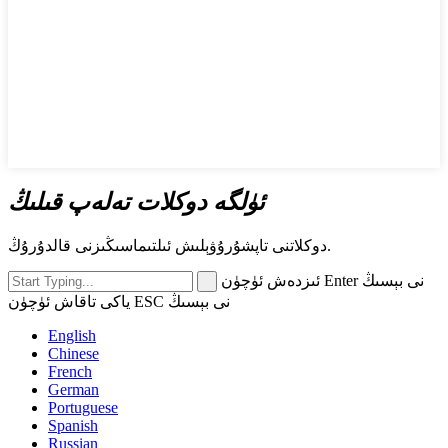
ئۈلگە دوكلات تەلەپ قىلىڭ
دوكلاتنى تاپشۇرۇۋېلىش ئىلتىماسىڭىزنى قالدۇرۇڭ.
ئىزدەش ئۈچۈن Enter نى بېسىڭ
ياكى تاقاش ئۈچۈن ESC نى بېسىڭ
English
Chinese
French
German
Portuguese
Spanish
Russian