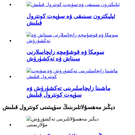
ئېلېكترون سىنىقى ۋە سۈپەت كونترول
قىلىش
سومكا ۋە قوشۇمچە زاپچاسلارنى
سىناش ۋە تەكشۈرۈش
ماشىنا زاپچاسلىرىنى تەكشۈرۈش ۋە
سۈپەت كونترول قىلىش
دېڭىز مەھسۇلاتلىرىنىڭ سۈپىتىنى كونترول قىلىش