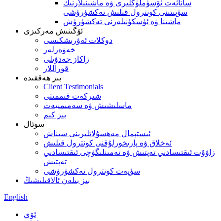
سانائەت ئۆسۈملۈكلىرى ۋە ماشىنىلارنىڭ
سۈپىتىنى كونترول قىلىش تەكشۈرۈشى
ماشىنا ۋە ئۈسكۈنىلەرنى تەكشۈرۈش
ئۆگىنىش مەركىزى
دوكلات ئەۋرىشكىسى
خەۋەرلەر
زاكاز جەدۋىلى
قوراللار
بىز ھەققىدە
Client Testimonials
شىركەت قىممىتى
ماسلىشىش ۋە سەمىمىيەت
بىز كىم
سوئال
ئىستېمال مەھسۇلاتلىرىنى سىناش
ئەخلاق ۋە پارىخورلۇقنى كونترول قىلىش
زاۋۇت ئىقتىسادىي تەپتىش ۋە تەمىنلىگۈچى ئىقتىسادىي
تەپتىش
سۈپەت كونترول تەكشۈرۈشى
بىز بىلەن ئالاقىلىشىڭ
English
ئۆي