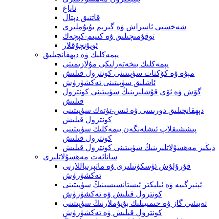
ئاياغ
قاتتىق دېتال
شەخسىي ئاسراش ۋە گىرىم بۇيۇملىرى
توقۇمىچىلىق ۋە كىيىم-كېچەك
ئويۇنچۇقلار
يېمەكلىك ۋە دېھقانچىلىق
يېمەكلىك بىخەتەرلىكى مۇلازىمىتى
مېۋە ۋە كۆكتات سۈپىتىنى كونترول قىلىش
ئاشلىق سۈپىتىنى تەكشۈرۈش
گۆش ۋە ئۆي قۇشلىرىنىڭ سۈپىتىنى كونترول
قىلىش
دېھقانچىلىق دورىسى ۋە ئىس-تۈتەك سۈپىتىنى
كونترول قىلىش
پىششىقلاپ ئىشلەنگەن يېمەكلىك سۈپىتىنى
كونترول قىلىش
دېڭىز مەھسۇلاتلىرىنىڭ سۈپىتىنى كونترول قىلىش
سانائەت مەھسۇلاتلىرى
قۇرۇلۇش ئۈسكۈنىلىرى ۋە ماتېرىياللارنى
تەكشۈرۈش
ئېنېرگىيە ۋە ئېلېكتر ئىستانسىسىنىڭ سۈپىتىنى
كونترول قىلىش ۋە تەكشۈرۈش
تەبىئىي گاز ۋە خىمىيىلىك بۇيۇملارنىڭ سۈپىتىنى
كونترول قىلىش ۋە تەكشۈرۈش