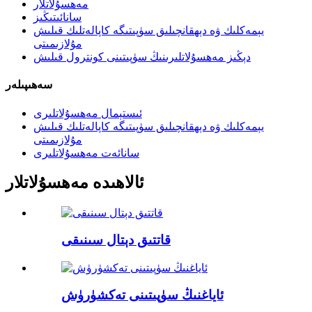
مەھسۇلاتلار
سانائىتىڭىز
يېمەكلىك ۋە دېھقانچىلىق سۈپىتىگە كاپالەتلىك قىلىش
مۇلازىمىتى
دېڭىز مەھسۇلاتلىرىنىڭ سۈپىتىنى كونترول قىلىش
سەھىپىلەر
ئىستېمال مەھسۇلاتلىرى
يېمەكلىك ۋە دېھقانچىلىق سۈپىتىگە كاپالەتلىك قىلىش
مۇلازىمىتى
سانائەت مەھسۇلاتلىرى
ئالاھىدە مەھسۇلاتلار
قاتتىق دېتال سىنىقى
ئاياغنىڭ سۈپىتىنى تەكشۈرۈش