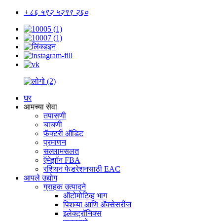
+८६ ५९२ ५२१९ २६०
घर
आमच्या सेवा
तपासणी
चाचणी
फॅक्टरी ऑडिट
प्रमाणन
सल्लामसलत
ऍमेझॉन FBA
रशियन फेडरेशनसाठी EAC
आपले उद्योग
ग्राहक उत्पादने
ऑटोमोटिव्ह भाग
पिशव्या आणि ॲक्सेसरीज
इलेक्ट्रॉनिक्स