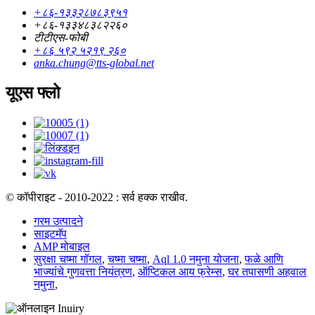
+८६-१३३२८७८३९५१
+८६-१३३४८३८२२६०
टीटीएस-फोबी
+८६ ५९२ ५२१९ २६०
anka.chung@tts-global.net
यूएस फ्लो
© कॉपीराइट - 2010-2022 : सर्व हक्क राखीव.
गरम उत्पादने
साइटमॅप
AMP मोबाइल
सुरक्षा चष्मा गॉगल
,
चष्मा चष्मा
,
Aql 1.0 नमुना योजना
,
फळे आणि
भाज्यांचे गुणवत्ता नियंत्रण
,
ऑप्टिकल आय फ्रेम्स
,
घर तपासणी अहवाल
नमुना
,