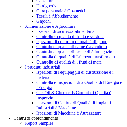
Calzature
Hardgoods
Cura persunale è Cosmetichi
Tessili è Abbigliamento
Ghjochi
Alimentazione è Agricultura
I servizii di sicurezza alimentaria
Cuntrollu di qualità di frutta è verdura
Ispezioni di cuntrollu di qualità di granu
Cuntrolu di qualità di carne è avicultura
Controlu di qualità di pesticidi è fumigazioni
Cuntrolla di qualità di l'alimentu trasfurmatu
Cuntrollu di qualità di i frutti di mare
I prudutti industriali
Ispezioni di l'equipaggiu di custruzzione è i
materiali
Cuntrolla è Inspezioni di a Qualità di l'Energia è
l'Energia
Gas Oil & Chemicals Control di Qualità è
Inspeczioni
Ispezioni di Control di Qualità di Impianti
Industriali è Macchine
Ispezioni di Macchine è Attrezzature
Centru di apprendimentu
Report Samples