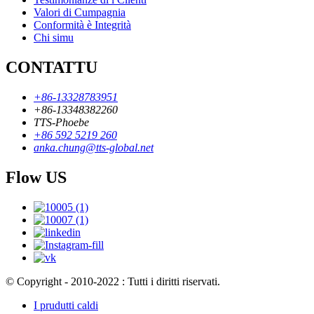
Valori di Cumpagnia
Conformità è Integrità
Chi simu
CONTATTU
+86-13328783951
+86-13348382260
TTS-Phoebe
+86 592 5219 260
anka.chung@tts-global.net
Flow US
© Copyright - 2010-2022 : Tutti i diritti riservati.
I prudutti caldi