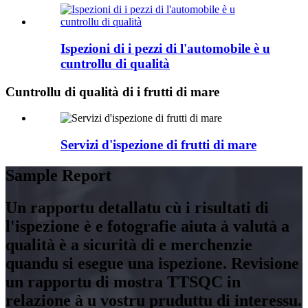
Ispezioni di i pezzi di l'automobile è u
cuntrollu di qualità
Cuntrollu di qualità di i frutti di mare
Servizi d'ispezione di frutti di mare
Sample Report
Un rapportu detallatu cù i risultati di
l'ispezione è e fotografie aiuta à valutà a
qualità è a sicurità di e merchenzie
quandu si esegue una ispezione. Revisione
un rapportu di mostra TTSQC in
relazione à u vostru pruduttu di interessu.