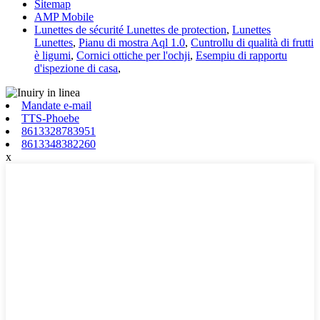
Sitemap
AMP Mobile
Lunettes de sécurité Lunettes de protection
,
Lunettes
Lunettes
,
Pianu di mostra Aql 1.0
,
Cuntrollu di qualità di frutti
è ligumi
,
Cornici ottiche per l'ochji
,
Esempiu di rapportu
d'ispezione di casa
,
Mandate e-mail
TTS-Phoebe
8613328783951
8613348382260
x