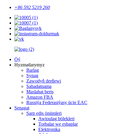
+86 592 5219 260
Öý
Hyzmatlarymyz
Barlag
Synag
Zawodyň derňewi
Şahadatnama
Maslahat beriş
Amazon FBA
Russiýa Federasiýasy üçin EAC
Senagat
Sarp ediş önümleri
Awtoulag bölekleri
Torbalar we esbaplar
Elektronika