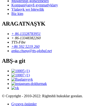
Müşderiniň görkezmeleri
Kompaniýanyň gymmatlyklary
Ylalaşyk we bitewilik
Biz kim
ARAGATNAŞYK
+ 86-13328783951
+ 86-13348382260
TTS-Fibe
+86 592 5219 260
anka.chung@tts-global.net
ABŞ-a git
© Copyright - 2010-2022: Rightshli hukuklar goralan.
Gyzgyn önümler