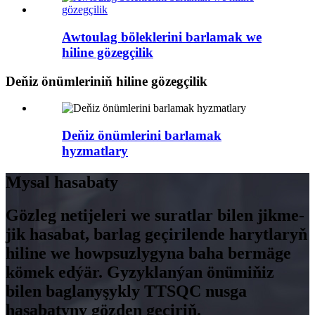
Awtoulag böleklerini barlamak we
hiline gözegçilik
Deňiz önümleriniň hiline gözegçilik
Deňiz önümlerini barlamak
hyzmatlary
Mysal hasabaty
Gözleg netijeleri we suratlar bilen jikme-
jik hasabat, barlag geçirilende harytlaryň
hiline we howpsuzlygyna baha bermäge
kömek edýär. Gyzyklanýan önümiňiz
bilen baglanyşykly TTSQC nusga
hasabatyny gözden geçiriň.