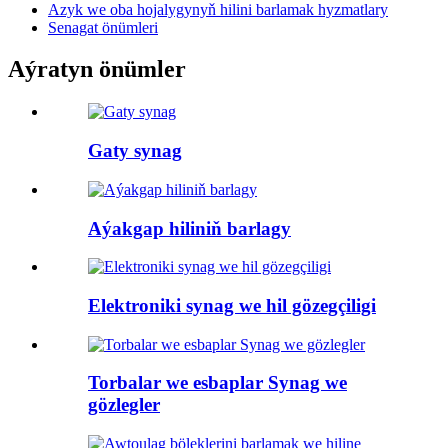
Azyk we oba hojalygynyň hilini barlamak hyzmatlary
Senagat önümleri
Aýratyn önümler
Gaty synag
Aýakgap hiliniň barlagy
Elektroniki synag we hil gözegçiligi
Torbalar we esbaplar Synag we
gözlegler