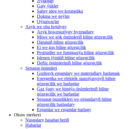
Aýakgap
Gaty ýükler
Şahsy ideg we kosmetika
Dokma we geýim
Oýnawaçlar
Azyk we oba hojalygy
Azyk howpsuzlygy hyzmatlary
Miwe we gök önümleriň hiline gözegçilik
Dänäniň hiline gözegçilik
Et we guş hiline gözegçilik
Pestisidler we fumigasiýa hiline gözegçilik
Işlenen iýmitiň hiline gözegçilik
Deňiz önümleriniň hiline gözegçilik
Senagat önümleri
Gurluşyk enjamlary we materiallary barlamak
Energetika we elektrik stansiýasynyň hiline
gözegçilik we barlaglar
Gaz ýagy we himiýa önümleriniň hiline
gözegçilik we barlaglar
Senagat ösümlikleri we enjamlaryň hiline
gözegçilik barlaglary
Enjamlar we enjamlar barlagy
Okuw merkezi
Nusgalary hasabat beriň
Habarlar