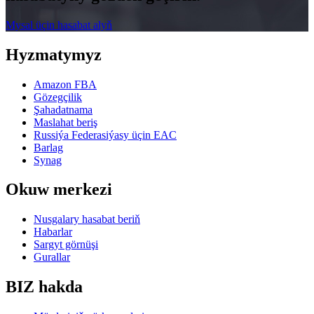
Mysal üçin hasabat alyň
Hyzmatymyz
Amazon FBA
Gözegçilik
Şahadatnama
Maslahat beriş
Russiýa Federasiýasy üçin EAC
Barlag
Synag
Okuw merkezi
Nusgalary hasabat beriň
Habarlar
Sargyt görnüşi
Gurallar
BIZ hakda