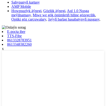
Sahypanyň kartasy
AMP Mobile
Howpsuzlyk äýnegi
,
Gözlük äýnegi
,
Aql 1.0 Nusga
meýilnamasy
,
Miwe we gök önümleriň hiline gözegçilik
,
Optiki göz çarçuwalary
,
Jaýyň barlag hasabatynyň nusgasy
,
E-poçta iber
TTS-Fibe
8613328783951
8613348382260
x