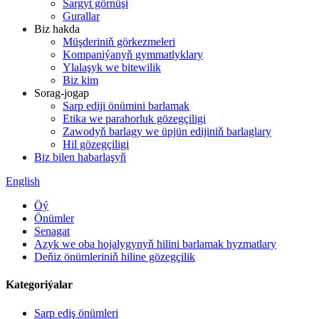
Sargyt görnüşi
Gurallar
Biz hakda
Müşderiniň görkezmeleri
Kompaniýanyň gymmatlyklary
Ylalaşyk we bitewilik
Biz kim
Sorag-jogap
Sarp ediji önümini barlamak
Etika we parahorluk gözegçiligi
Zawodyň barlagy we üpjün edijiniň barlaglary
Hil gözegçiligi
Biz bilen habarlaşyň
English
Öý
Önümler
Senagat
Azyk we oba hojalygynyň hilini barlamak hyzmatlary
Deňiz önümleriniň hiline gözegçilik
Kategoriýalar
Sarp ediş önümleri