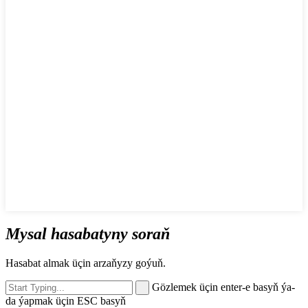
Mysal hasabatyny soraň
Hasabat almak üçin arzaňyzy goýuň.
Gözlemek üçin enter-e basyň ýa-
da ýapmak üçin ESC basyň