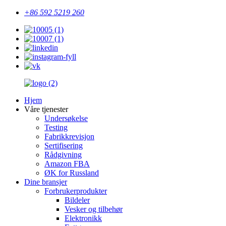
+86 592 5219 260
Hjem
Våre tjenester
Undersøkelse
Testing
Fabrikkrevisjon
Sertifisering
Rådgivning
Amazon FBA
ØK for Russland
Dine bransjer
Forbrukerprodukter
Bildeler
Vesker og tilbehør
Elektronikk