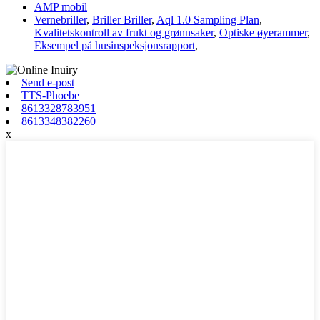
AMP mobil
Vernebriller
,
Briller Briller
,
Aql 1.0 Sampling Plan
,
Kvalitetskontroll av frukt og grønnsaker
,
Optiske øyerammer
,
Eksempel på husinspeksjonsrapport
,
Send e-post
TTS-Phoebe
8613328783951
8613348382260
x