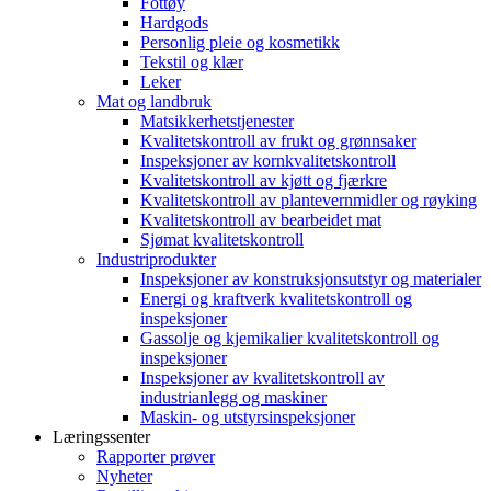
Fottøy
Hardgods
Personlig pleie og kosmetikk
Tekstil og klær
Leker
Mat og landbruk
Matsikkerhetstjenester
Kvalitetskontroll av frukt og grønnsaker
Inspeksjoner av kornkvalitetskontroll
Kvalitetskontroll av kjøtt og fjærkre
Kvalitetskontroll av plantevernmidler og røyking
Kvalitetskontroll av bearbeidet mat
Sjømat kvalitetskontroll
Industriprodukter
Inspeksjoner av konstruksjonsutstyr og materialer
Energi og kraftverk kvalitetskontroll og
inspeksjoner
Gassolje og kjemikalier kvalitetskontroll og
inspeksjoner
Inspeksjoner av kvalitetskontroll av
industrianlegg og maskiner
Maskin- og utstyrsinspeksjoner
Læringssenter
Rapporter prøver
Nyheter