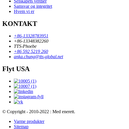
Selskapets verdier
Samsvar og integritet
Hvem vi er
KONTAKT
+86-13328783951
+86-13348382260
TTS-Phoebe
+86 592 5219 260
anka.chung@tts-global.net
Flyt USA
© Copyright - 2010-2022 : Med enerett.
Varme produkter
Sitemap