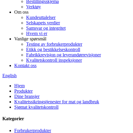
Bestillingsskjema
Verktøy
Om oss
Kundeuttalelser
Selskapets verdier
Samsvar og integritet
Hvem vi er
Vanlige spørsmål
Testing av forbrukerprodukter
Etikk og bestikkelseskontroll
Fabrikkrevisjon og leverandørrevisjoner
Kvalitetskontroll inspeksjoner
Kontakt oss
English
Hjem
Produkter
Dine bransjer
Kvalitetssikringstjenester for mat og landbruk
Sjømat kvalitetskontroll
Kategorier
Forbrukerprodukter