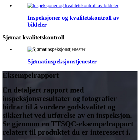
Inspeksjoner og kvalitetskontroll av
bildeler
Sjømat kvalitetskontroll
Sjømatinspeksjonstjenester
Eksempelrapport
En detaljert rapport med
inspeksjonsresultater og fotografier
bidrar til å vurdere godskvalitet og
sikkerhet ved utførelse av en inspeksjon.
Se gjennom en TTSQC-eksempelrapport
relatert til produktet du er interessert i.