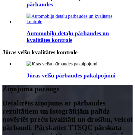
pārbaudes
Automobiļu detaļu pārbaudes un
kvalitātes kontrole
Jūras velšu kvalitātes kontrole
Jūras velšu pārbaudes pakalpojumi
Ziņojuma paraugs
Detalizēts ziņojums ar pārbaudes
rezultātiem un fotogrāfijām palīdz
novērtēt preču kvalitāti un drošību, veicot
pārbaudi. Pārskatiet TTSQC pārskata