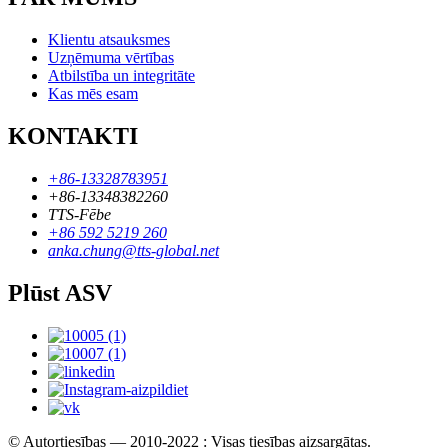
Klientu atsauksmes
Uzņēmuma vērtības
Atbilstība un integritāte
Kas mēs esam
KONTAKTI
+86-13328783951
+86-13348382260
TTS-Fēbe
+86 592 5219 260
anka.chung@tts-global.net
Plūst ASV
© Autortiesības — 2010-2022 : Visas tiesības aizsargātas.