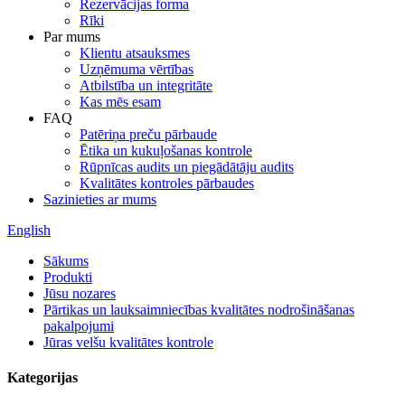
Rezervācijas forma
Rīki
Par mums
Klientu atsauksmes
Uzņēmuma vērtības
Atbilstība un integritāte
Kas mēs esam
FAQ
Patēriņa preču pārbaude
Ētika un kukuļošanas kontrole
Rūpnīcas audits un piegādātāju audits
Kvalitātes kontroles pārbaudes
Sazinieties ar mums
English
Sākums
Produkti
Jūsu nozares
Pārtikas un lauksaimniecības kvalitātes nodrošināšanas
pakalpojumi
Jūras velšu kvalitātes kontrole
Kategorijas