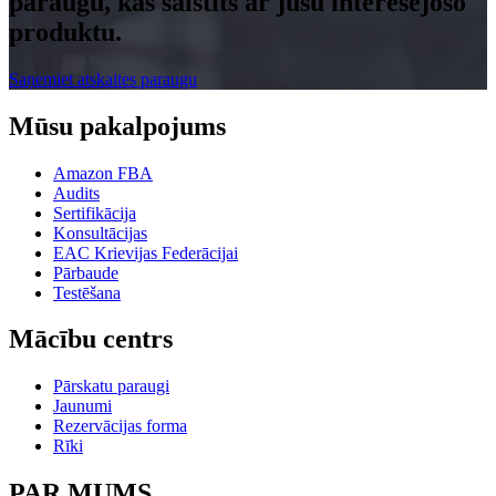
paraugu, kas saistīts ar jūsu interesējošo
produktu.
Saņemiet atskaites paraugu
Mūsu pakalpojums
Amazon FBA
Audits
Sertifikācija
Konsultācijas
EAC Krievijas Federācijai
Pārbaude
Testēšana
Mācību centrs
Pārskatu paraugi
Jaunumi
Rezervācijas forma
Rīki
PAR MUMS