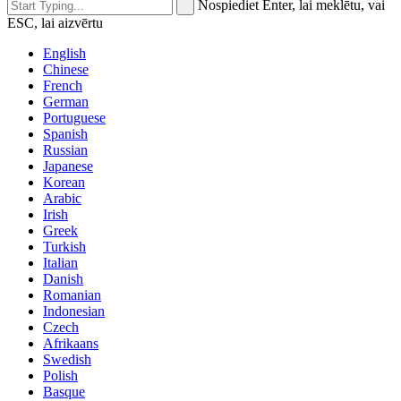
Nospiediet Enter, lai meklētu, vai
ESC, lai aizvērtu
English
Chinese
French
German
Portuguese
Spanish
Russian
Japanese
Korean
Arabic
Irish
Greek
Turkish
Italian
Danish
Romanian
Indonesian
Czech
Afrikaans
Swedish
Polish
Basque