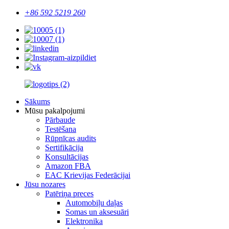
+86 592 5219 260
Sākums
Mūsu pakalpojumi
Pārbaude
Testēšana
Rūpnīcas audits
Sertifikācija
Konsultācijas
Amazon FBA
EAC Krievijas Federācijai
Jūsu nozares
Patēriņa preces
Automobiļu daļas
Somas un aksesuāri
Elektronika