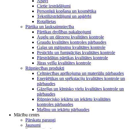
Apavi
Cietie izstrādājumi
Personīgā kopšana un kosmētika
Tekstilizstrādājumi un apģērbi
Rotaļlietas
Pārtika un lauksaimniecība
Pārtikas drošības pakalpojumi
Augļu un dārzeņu kvalitātes kontrole
Graudu kvalitātes kontroles pārbaudes
Gaļas un mājputnu kvalitātes kontrole
Pesticīdu un fumigācijas kvalitātes kontrole
Pārstrādātas pārtikas kvalitātes kontrole
Jūras velšu kvalitātes kontrole
Rūpniecības produkti
Celtniecības aprīkojuma un materiālu pārbaudes
Enerģētikas un spēkstaciju kvalitātes kontrole un
pārbaudes
Gāzeļļas un ķīmisko vielu kvalitātes kontrole un
pārbaudes
Rūpniecisko iekārtu un iekārtu kvalitātes
kontroles pārbaudes
Mašīnu un iekārtu pārbaudes
Mācību centrs
Pārskatu paraugi
Jaunumi