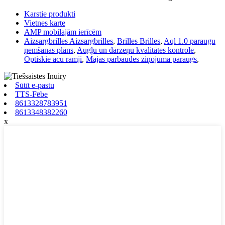
Karstie produkti
Vietnes karte
AMP mobilajām ierīcēm
Aizsargbrilles Aizsargbrilles
,
Brilles Brilles
,
Aql 1.0 paraugu
ņemšanas plāns
,
Augļu un dārzeņu kvalitātes kontrole
,
Optiskie acu rāmji
,
Mājas pārbaudes ziņojuma paraugs
,
Sūtīt e-pastu
TTS-Fēbe
8613328783951
8613348382260
x