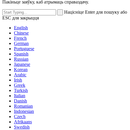
Пакіньце заяўку, каб атрымаць справаздачу.
Націсніце Enter для пошуку або
ESC для закрыцця
English
Chinese
French
German
Portuguese
Spanish
Russian
Japanese
Korean
Arabic
Irish
Greek
Turkish
Italian
Danish
Romanian
Indonesian
Czech
Afrikaans
Swedish