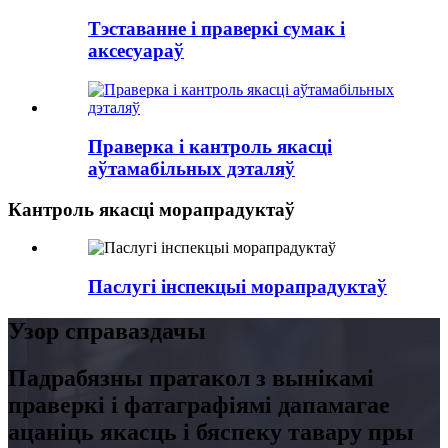
Тэставанне і праверкі сумак і
аксесуараў
Праверка і кантроль якасці
аўтамабільных дэталяў
Кантроль якасці морапрадуктаў
Паслугі інспекцыі морапрадуктаў
Узор справаздачы
Падрабязны пратакол з вынікамі
праверкі і фатаграфіямі дапамагае
ацаніць якасць і бяспеку тавару пры