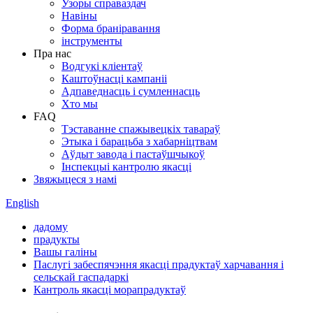
Узоры справаздач
Навіны
Форма браніравання
інструменты
Пра нас
Водгукі кліентаў
Каштоўнасці кампаніі
Адпаведнасць і сумленнасць
Хто мы
FAQ
Тэставанне спажывецкіх тавараў
Этыка і барацьба з хабарніцтвам
Аўдыт завода і пастаўшчыкоў
Інспекцыі кантролю якасці
Звяжыцеся з намі
English
дадому
прадукты
Вашы галіны
Паслугі забеспячэння якасці прадуктаў харчавання і
сельскай гаспадаркі
Кантроль якасці морапрадуктаў