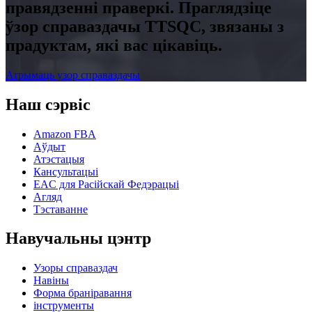
правядзенні праверкі. Праглядзіце
ўзор справаздачы TTSQC, звязаны з
прадуктам, які вас цікавіць.
Атрымаць узор справаздачы
Наш сэрвіс
Amazon FBA
Аўдыт
Атэстацыя
Кансультацыі
EAC для Расійскай Федэрацыі
Агляд
Тэставанне
Навучальны цэнтр
Узоры справаздач
Навіны
Форма браніравання
інструменты