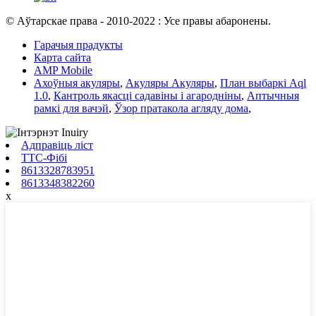
© Аўтарскае права - 2010-2022 : Усе правы абаронены.
Гарачыя прадукты
Карта сайта
AMP Mobile
Ахоўныя акуляры
,
Акуляры Акуляры
,
План выбаркі Aql
1.0
,
Кантроль якасці садавіны і агародніны
,
Аптычныя
рамкі для вачэй
,
Ўзор пратакола агляду дома
,
Адправіць ліст
ТТС-Фібі
8613328783951
8613348382260
x