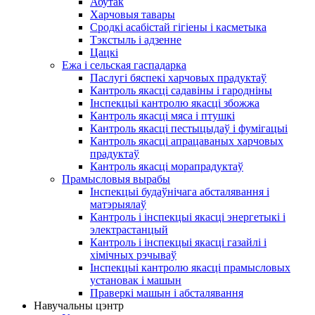
Абутак
Харчовыя тавары
Сродкі асабістай гігіены і касметыка
Тэкстыль і адзенне
Цацкі
Ежа і сельская гаспадарка
Паслугі бяспекі харчовых прадуктаў
Кантроль якасці садавіны і гародніны
Інспекцыі кантролю якасці збожжа
Кантроль якасці мяса і птушкі
Кантроль якасці пестыцыдаў і фумігацыі
Кантроль якасці апрацаваных харчовых
прадуктаў
Кантроль якасці морапрадуктаў
Прамысловыя вырабы
Інспекцыі будаўнічага абсталявання і
матэрыялаў
Кантроль і інспекцыі якасці энергетыкі і
электрастанцый
Кантроль і інспекцыі якасці газайлі і
хімічных рэчываў
Інспекцыі кантролю якасці прамысловых
установак і машын
Праверкі машын і абсталявання
Навучальны цэнтр