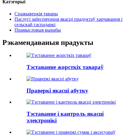
Катэгорыі
Спажывецкія тавары
Паслугі забеспячэння якасці прадуктаў харчавання і
сельскай гаспадаркі
Прамысловыя вырабы
Рэкамендаваныя прадукты
Тэставанне жорсткіх тавараў
Праверкі якасці абутку
Тэставанне і кантроль якасці
электронікі