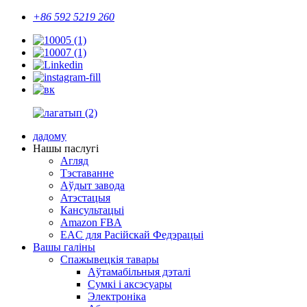
+86 592 5219 260
дадому
Нашы паслугі
Агляд
Тэставанне
Аўдыт завода
Атэстацыя
Кансультацыі
Amazon FBA
EAC для Расійскай Федэрацыі
Вашы галіны
Спажывецкія тавары
Аўтамабільныя дэталі
Сумкі і аксэсуары
Электроніка