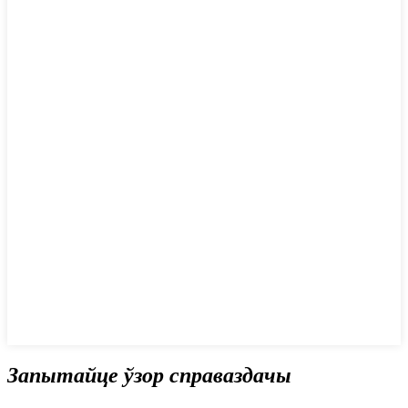
Запытайце ўзор справаздачы