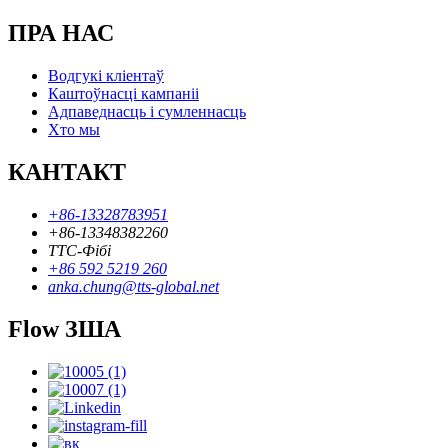
ПРА НАС
Водгукі кліентаў
Каштоўнасці кампаніі
Адпаведнасць і сумленнасць
Хто мы
КАНТАКТ
+86-13328783951
+86-13348382260
ТТС-Фібі
+86 592 5219 260
anka.chung@tts-global.net
Flow ЗША