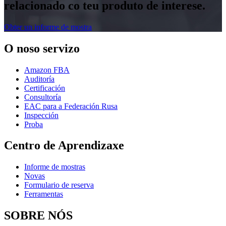
relacionado co teu produto de interese.
Obter un informe de mostra
O noso servizo
Amazon FBA
Auditoría
Certificación
Consultoría
EAC para a Federación Rusa
Inspección
Proba
Centro de Aprendizaxe
Informe de mostras
Novas
Formulario de reserva
Ferramentas
SOBRE NÓS