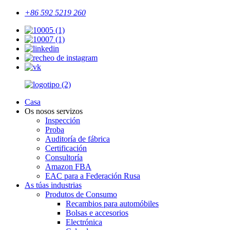
+86 592 5219 260
Casa
Os nosos servizos
Inspección
Proba
Auditoría de fábrica
Certificación
Consultoría
Amazon FBA
EAC para a Federación Rusa
As túas industrias
Produtos de Consumo
Recambios para automóbiles
Bolsas e accesorios
Electrónica