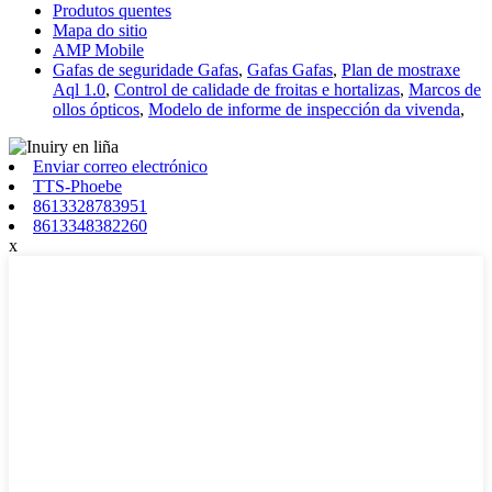
Produtos quentes
Mapa do sitio
AMP Mobile
Gafas de seguridade Gafas
,
Gafas Gafas
,
Plan de mostraxe
Aql 1.0
,
Control de calidade de froitas e hortalizas
,
Marcos de
ollos ópticos
,
Modelo de informe de inspección da vivenda
,
Enviar correo electrónico
TTS-Phoebe
8613328783951
8613348382260
x